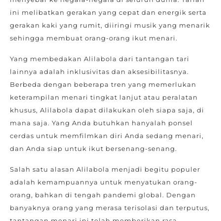
ini melibatkan gerakan yang cepat dan energik serta
gerakan kaki yang rumit, diiringi musik yang menarik
sehingga membuat orang-orang ikut menari.
Yang membedakan Alilabola dari tantangan tari
lainnya adalah inklusivitas dan aksesibilitasnya.
Berbeda dengan beberapa tren yang memerlukan
keterampilan menari tingkat lanjut atau peralatan
khusus, Alilabola dapat dilakukan oleh siapa saja, di
mana saja. Yang Anda butuhkan hanyalah ponsel
cerdas untuk memfilmkan diri Anda sedang menari,
dan Anda siap untuk ikut bersenang-senang.
Salah satu alasan Alilabola menjadi begitu populer
adalah kemampuannya untuk menyatukan orang-
orang, bahkan di tengah pandemi global. Dengan
banyaknya orang yang merasa terisolasi dan terputus,
tantangan menari ini telah memberikan rasa