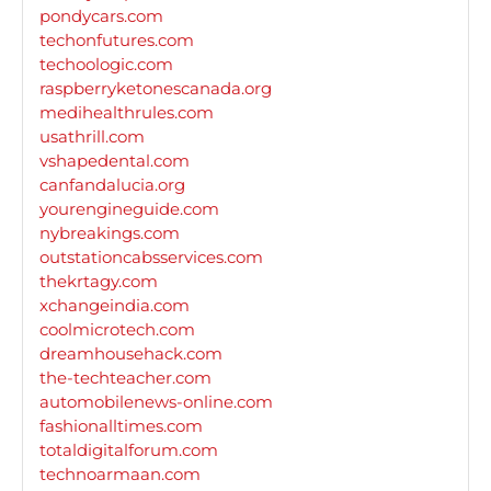
pondycars.com
techonfutures.com
techoologic.com
raspberryketonescanada.org
medihealthrules.com
usathrill.com
vshapedental.com
canfandalucia.org
yourengineguide.com
nybreakings.com
outstationcabsservices.com
thekrtagy.com
xchangeindia.com
coolmicrotech.com
dreamhousehack.com
the-techteacher.com
automobilenews-online.com
fashionalltimes.com
totaldigitalforum.com
technoarmaan.com