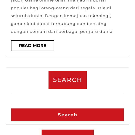
[ad_1] Game online telah menjadi hiburan
Dunia
populer bagi orang-orang dari segala usia di
Game
seluruh dunia. Dengan kemajuan teknologi,
Online
gamer kini dapat terhubung dan bersaing
dengan pemain dari berbagai penjuru dunia
Bersama
Nusantara88
READ
READ MORE
MORE
SEARCH
Search