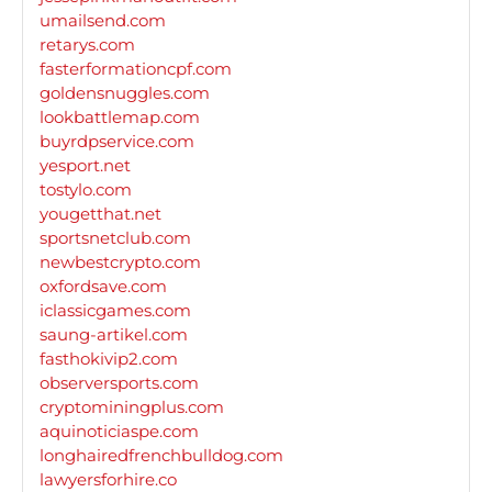
umailsend.com
retarys.com
fasterformationcpf.com
goldensnuggles.com
lookbattlemap.com
buyrdpservice.com
yesport.net
tostylo.com
yougetthat.net
sportsnetclub.com
newbestcrypto.com
oxfordsave.com
iclassicgames.com
saung-artikel.com
fasthokivip2.com
observersports.com
cryptominingplus.com
aquinoticiaspe.com
longhairedfrenchbulldog.com
lawyersforhire.co