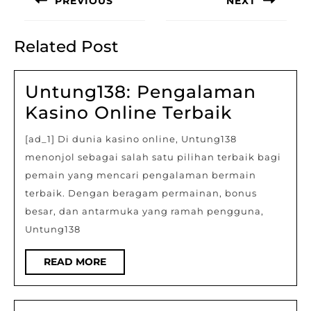
PREVIOUS
NEXT
Previous
Next
post:
post:
Related Post
Untung138: Pengalaman
Untung1
Kasino Online Terbaik
Pengal
[ad_1] Di dunia kasino online, Untung138
Kasino
menonjol sebagai salah satu pilihan terbaik bagi
Online
pemain yang mencari pengalaman bermain
Terbaik
terbaik. Dengan beragam permainan, bonus
besar, dan antarmuka yang ramah pengguna,
Untung138
READ
READ MORE
MORE