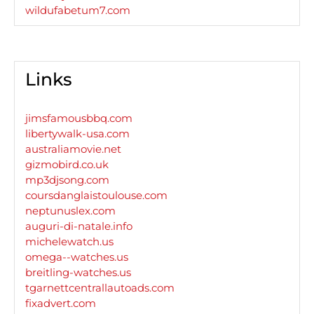
wildufabetum7.com
Links
jimsfamousbbq.com
libertywalk-usa.com
australiamovie.net
gizmobird.co.uk
mp3djsong.com
coursdanglaistoulouse.com
neptunuslex.com
auguri-di-natale.info
michelewatch.us
omega--watches.us
breitling-watches.us
tgarnettcentrallautoads.com
fixadvert.com