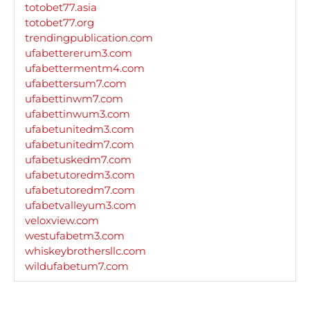
totobet77.asia
totobet77.org
trendingpublication.com
ufabettererum3.com
ufabettermentm4.com
ufabettersum7.com
ufabettinwm7.com
ufabettinwum3.com
ufabetunitedm3.com
ufabetunitedm7.com
ufabetuskedm7.com
ufabetutoredm3.com
ufabetutoredm7.com
ufabetvalleyum3.com
veloxview.com
westufabetm3.com
whiskeybrothersllc.com
wildufabetum7.com