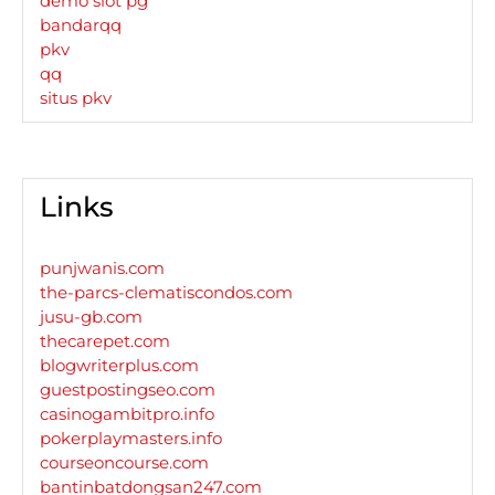
demo slot pg
bandarqq
pkv
qq
situs pkv
Links
punjwanis.com
the-parcs-clematiscondos.com
jusu-gb.com
thecarepet.com
blogwriterplus.com
guestpostingseo.com
casinogambitpro.info
pokerplaymasters.info
courseoncourse.com
bantinbatdongsan247.com