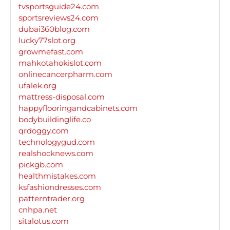
tvsportsguide24.com
sportsreviews24.com
dubai360blog.com
lucky77slot.org
growmefast.com
mahkotahokislot.com
onlinecancerpharm.com
ufalek.org
mattress-disposal.com
happyflooringandcabinets.com
bodybuildinglife.co
qrdoggy.com
technologygud.com
realshocknews.com
pickgb.com
healthmistakes.com
ksfashiondresses.com
patterntrader.org
cnhpa.net
sitalotus.com