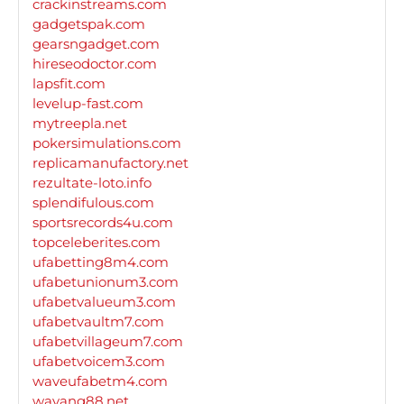
crackinstreams.com
gadgetspak.com
gearsngadget.com
hireseodoctor.com
lapsfit.com
levelup-fast.com
mytreepla.net
pokersimulations.com
replicamanufactory.net
rezultate-loto.info
splendifulous.com
sportsrecords4u.com
topceleberites.com
ufabetting8m4.com
ufabetunionum3.com
ufabetvalueum3.com
ufabetvaultm7.com
ufabetvillageum7.com
ufabetvoicem3.com
waveufabetm4.com
wayang88.net