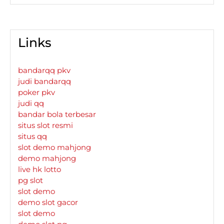
Links
bandarqq pkv
judi bandarqq
poker pkv
judi qq
bandar bola terbesar
situs slot resmi
situs qq
slot demo mahjong
demo mahjong
live hk lotto
pg slot
slot demo
demo slot gacor
slot demo