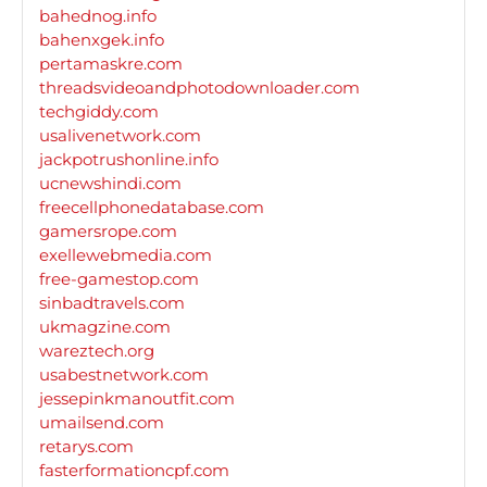
bahednog.info
bahenxgek.info
pertamaskre.com
threadsvideoandphotodownloader.com
techgiddy.com
usalivenetwork.com
jackpotrushonline.info
ucnewshindi.com
freecellphonedatabase.com
gamersrope.com
exellewebmedia.com
free-gamestop.com
sinbadtravels.com
ukmagzine.com
wareztech.org
usabestnetwork.com
jessepinkmanoutfit.com
umailsend.com
retarys.com
fasterformationcpf.com