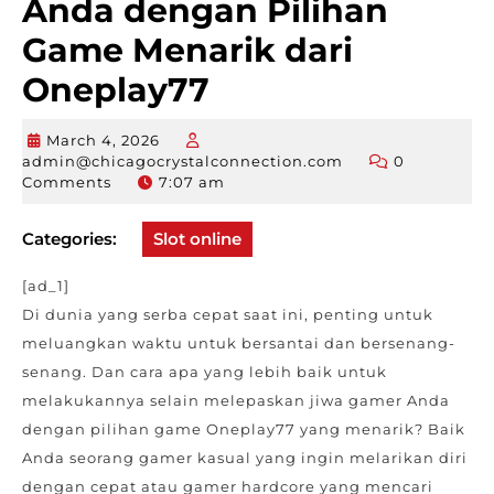
Anda dengan Pilihan
Game Menarik dari
Oneplay77
March 4, 2026
March
admin@chicagocrystalconnection.com
0
4,
admin@chicagocr
Comments
7:07 am
2026
Categories:
Slot online
[ad_1]
Di dunia yang serba cepat saat ini, penting untuk
meluangkan waktu untuk bersantai dan bersenang-
senang. Dan cara apa yang lebih baik untuk
melakukannya selain melepaskan jiwa gamer Anda
dengan pilihan game Oneplay77 yang menarik? Baik
Anda seorang gamer kasual yang ingin melarikan diri
dengan cepat atau gamer hardcore yang mencari