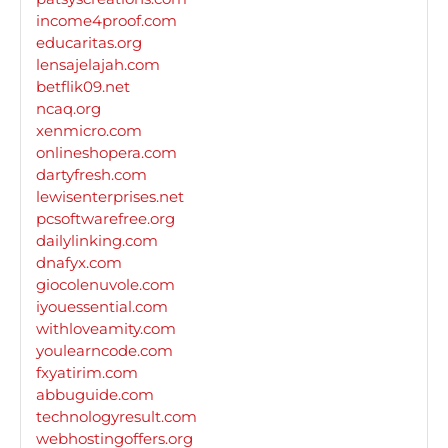
income4proof.com
educaritas.org
lensajelajah.com
betflik09.net
ncaq.org
xenmicro.com
onlineshopera.com
dartyfresh.com
lewisenterprises.net
pcsoftwarefree.org
dailylinking.com
dnafyx.com
giocolenuvole.com
iyouessential.com
withloveamity.com
youlearncode.com
fxyatirim.com
abbuguide.com
technologyresult.com
webhostingoffers.org