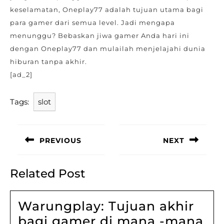
keselamatan, Oneplay77 adalah tujuan utama bagi
para gamer dari semua level. Jadi mengapa
menunggu? Bebaskan jiwa gamer Anda hari ini
dengan Oneplay77 dan mulailah menjelajahi dunia
hiburan tanpa akhir.
[ad_2]
Tags:
slot
Post
navigation
PREVIOUS
NEXT
Previous
Next
post:
post:
Related Post
Warungplay: Tujuan akhir
Wa
bagi gamer di mana -mana