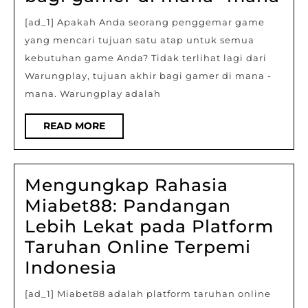
Tu
[ad_1] Apakah Anda seorang penggemar game
akh
yang mencari tujuan satu atap untuk semua
ba
kebutuhan game Anda? Tidak terlihat lagi dari
ga
Warungplay, tujuan akhir bagi gamer di mana -
mana. Warungplay adalah
di
ma
READ
READ MORE
-
MORE
ma
Mengungkap Rahasia
Miabet88: Pandangan
Lebih Lekat pada Platform
Taruhan Online Terpemi
Mengungkap
Indonesia
Rahasia
[ad_1] Miabet88 adalah platform taruhan online