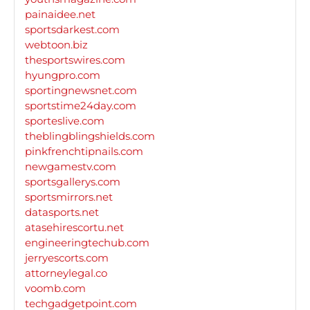
painaidee.net
sportsdarkest.com
webtoon.biz
thesportswires.com
hyungpro.com
sportingnewsnet.com
sportstime24day.com
sporteslive.com
theblingblingshields.com
pinkfrenchtipnails.com
newgamestv.com
sportsgallerys.com
sportsmirrors.net
datasports.net
atasehirescortu.net
engineeringtechub.com
jerryescorts.com
attorneylegal.co
voomb.com
techgadgetpoint.com