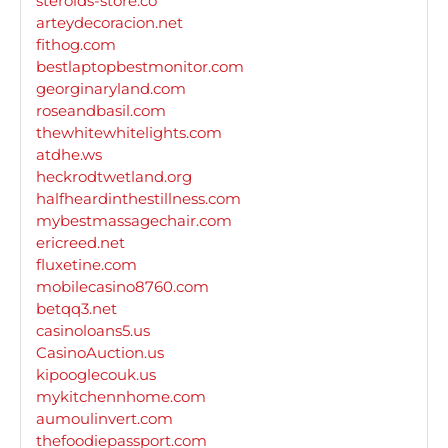
steroids-store.co
arteydecoracion.net
fithog.com
bestlaptopbestmonitor.com
georginaryland.com
roseandbasil.com
thewhitewhitelights.com
atdhe.ws
heckrodtwetland.org
halfheardinthestillness.com
mybestmassagechair.com
ericreed.net
fluxetine.com
mobilecasino8760.com
betqq3.net
casinoloans5.us
CasinoAuction.us
kipooglecouk.us
mykitchennhome.com
aumoulinvert.com
thefoodiepassport.com