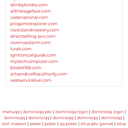
skinbykindra.com
alltherageface.com
codenational.com
progameexplorer.com
rockislandroastery.com
directselling-pro.com
revenuealarm.com
lurab.com
ignitioncoilguide.com
mytechcomputer.com
bioslot168.com
artsandcraftsauthority.com
webservicelive.com
menuqq
|
dominoqq pkv
|
dominoqq login
|
dominoqq login
|
dominoqq
|
dominoqq
|
dominoqq
|
dominoqq
|
dominoqq
|
slot maxwin
|
poker
|
poker
|
qq poker
|
situs pkv games
|
situs