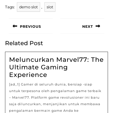
Tags:
demo slot
,
slot
Post
navigation
PREVIOUS
NEXT
Previous
Next
post:
post:
Related Post
Meluncurkan Marvel77: The
Ultimate Gaming
Meluncurkan
Experience
Marvel77:
[ad_1] Gamer di seluruh dunia, bersiap -siap
The
untuk terpesona oleh pengalaman game terbaik
Ultimate
– Marvel77. Platform game revolusioner ini baru
Gaming
saja diluncurkan, menjanjikan untuk membawa
pengalaman bermain game Anda ke
Experience