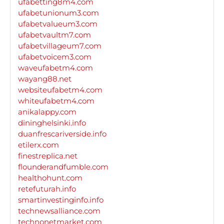
ufabetting8m4.com
ufabetunionum3.com
ufabetvalueum3.com
ufabetvaultm7.com
ufabetvillageum7.com
ufabetvoicem3.com
waveufabetm4.com
wayang88.net
websiteufabetm4.com
whiteufabetm4.com
anikalappy.com
dininghelsinki.info
duanfrescariverside.info
etilerx.com
finestreplica.net
flounderandfumble.com
healthohunt.com
retefuturah.info
smartinvestinginfo.info
technewsalliance.com
technonetmarket.com