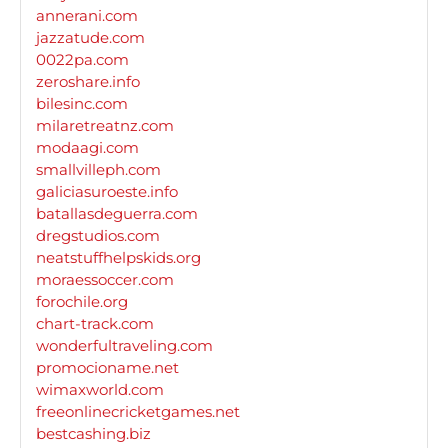
annerani.com
jazzatude.com
0022pa.com
zeroshare.info
bilesinc.com
milaretreatnz.com
modaagi.com
smallvilleph.com
galiciasuroeste.info
batallasdeguerra.com
dregstudios.com
neatstuffhelpskids.org
moraessoccer.com
forochile.org
chart-track.com
wonderfultraveling.com
promocioname.net
wimaxworld.com
freeonlinecricketgames.net
bestcashing.biz