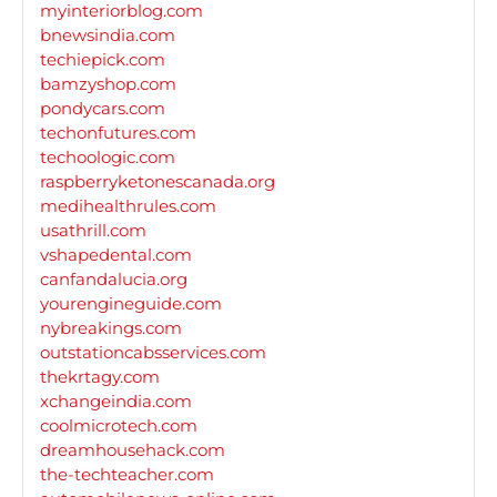
myinteriorblog.com
bnewsindia.com
techiepick.com
bamzyshop.com
pondycars.com
techonfutures.com
techoologic.com
raspberryketonescanada.org
medihealthrules.com
usathrill.com
vshapedental.com
canfandalucia.org
yourengineguide.com
nybreakings.com
outstationcabsservices.com
thekrtagy.com
xchangeindia.com
coolmicrotech.com
dreamhousehack.com
the-techteacher.com