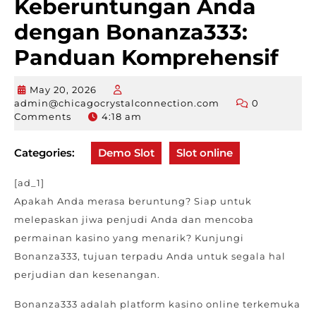
Keberuntungan Anda
dengan Bonanza333:
Panduan Komprehensif
May 20, 2026
May
admin@chicagocrystalconnection.com
0
20,
admin@chicagocr
Comments
4:18 am
2026
Categories:
Demo Slot
Slot online
[ad_1]
Apakah Anda merasa beruntung? Siap untuk
melepaskan jiwa penjudi Anda dan mencoba
permainan kasino yang menarik? Kunjungi
Bonanza333, tujuan terpadu Anda untuk segala hal
perjudian dan kesenangan.
Bonanza333 adalah platform kasino online terkemuka