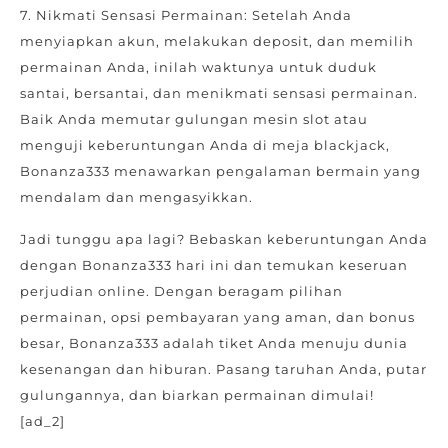
7. Nikmati Sensasi Permainan: Setelah Anda
menyiapkan akun, melakukan deposit, dan memilih
permainan Anda, inilah waktunya untuk duduk
santai, bersantai, dan menikmati sensasi permainan.
Baik Anda memutar gulungan mesin slot atau
menguji keberuntungan Anda di meja blackjack,
Bonanza333 menawarkan pengalaman bermain yang
mendalam dan mengasyikkan.
Jadi tunggu apa lagi? Bebaskan keberuntungan Anda
dengan Bonanza333 hari ini dan temukan keseruan
perjudian online. Dengan beragam pilihan
permainan, opsi pembayaran yang aman, dan bonus
besar, Bonanza333 adalah tiket Anda menuju dunia
kesenangan dan hiburan. Pasang taruhan Anda, putar
gulungannya, dan biarkan permainan dimulai!
[ad_2]