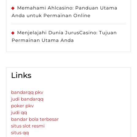
Memahami Ahlcasino: Panduan Utama
Anda untuk Permainan Online
Menjelajahi Dunia JurusCasino: Tujuan
Permainan Utama Anda
Links
bandarqq pkv
judi bandarqq
poker pkv
judi qq
bandar bola terbesar
situs slot resmi
situs qq