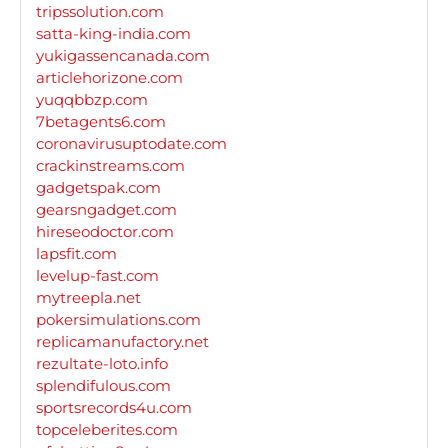
tripssolution.com
satta-king-india.com
yukigassencanada.com
articlehorizone.com
yuqqbbzp.com
7betagents6.com
coronavirusuptodate.com
crackinstreams.com
gadgetspak.com
gearsngadget.com
hireseodoctor.com
lapsfit.com
levelup-fast.com
mytreepla.net
pokersimulations.com
replicamanufactory.net
rezultate-loto.info
splendifulous.com
sportsrecords4u.com
topceleberites.com