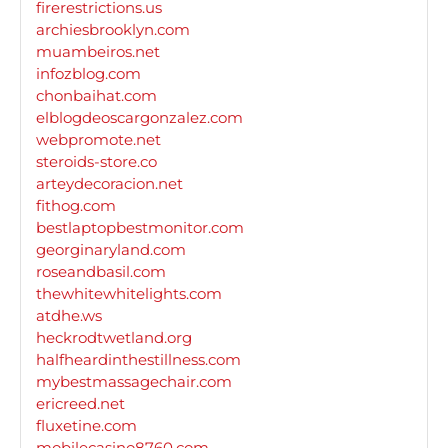
firerestrictions.us
archiesbrooklyn.com
muambeiros.net
infozblog.com
chonbaihat.com
elblogdeoscargonzalez.com
webpromote.net
steroids-store.co
arteydecoracion.net
fithog.com
bestlaptopbestmonitor.com
georginaryland.com
roseandbasil.com
thewhitewhitelights.com
atdhe.ws
heckrodtwetland.org
halfheardinthestillness.com
mybestmassagechair.com
ericreed.net
fluxetine.com
mobilecasino8760.com