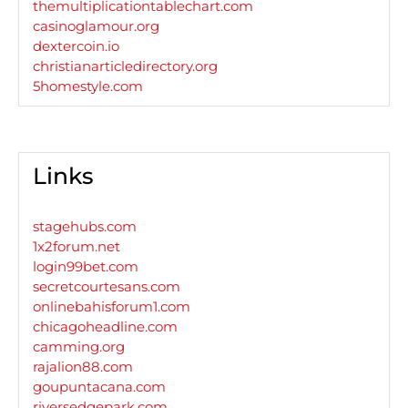
themultiplicationtablechart.com
casinoglamour.org
dextercoin.io
christianarticledirectory.org
5homestyle.com
Links
stagehubs.com
1x2forum.net
login99bet.com
secretcourtesans.com
onlinebahisforum1.com
chicagoheadline.com
camming.org
rajalion88.com
goupuntacana.com
riversedgepark.com