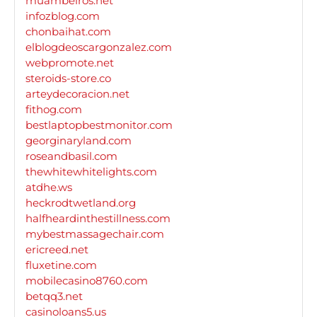
muambeiros.net
infozblog.com
chonbaihat.com
elblogdeoscargonzalez.com
webpromote.net
steroids-store.co
arteydecoracion.net
fithog.com
bestlaptopbestmonitor.com
georginaryland.com
roseandbasil.com
thewhitewhitelights.com
atdhe.ws
heckrodtwetland.org
halfheardinthestillness.com
mybestmassagechair.com
ericreed.net
fluxetine.com
mobilecasino8760.com
betqq3.net
casinoloans5.us