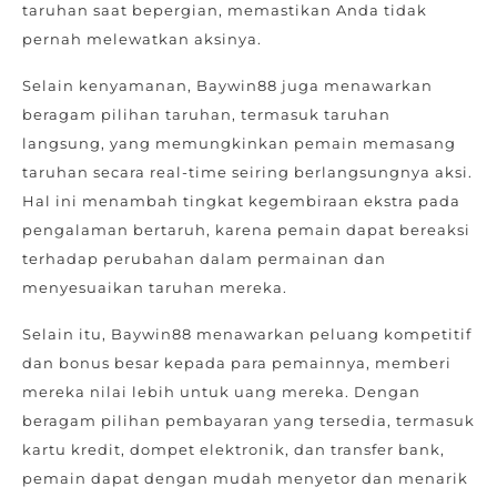
taruhan saat bepergian, memastikan Anda tidak
pernah melewatkan aksinya.
Selain kenyamanan, Baywin88 juga menawarkan
beragam pilihan taruhan, termasuk taruhan
langsung, yang memungkinkan pemain memasang
taruhan secara real-time seiring berlangsungnya aksi.
Hal ini menambah tingkat kegembiraan ekstra pada
pengalaman bertaruh, karena pemain dapat bereaksi
terhadap perubahan dalam permainan dan
menyesuaikan taruhan mereka.
Selain itu, Baywin88 menawarkan peluang kompetitif
dan bonus besar kepada para pemainnya, memberi
mereka nilai lebih untuk uang mereka. Dengan
beragam pilihan pembayaran yang tersedia, termasuk
kartu kredit, dompet elektronik, dan transfer bank,
pemain dapat dengan mudah menyetor dan menarik