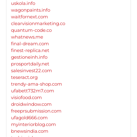
uskola.info
wagonpaints.info
waitfornext.com
clearvisionmarketing.co
quantum-code.co
whatnews.me
final-dream.com
finest-replica.net
gestioneinh.info
prosportdaily.net
salesinvest22.com
teseract.org
trendy-ama-shop.com
ufabett732m7.com
visiofood.com
droidwindow.com
freeprsubmission.com
ufagold666.com
myinteriorblog.com
bnewsindia.com