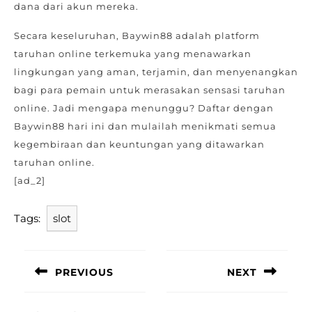
dana dari akun mereka.
Secara keseluruhan, Baywin88 adalah platform
taruhan online terkemuka yang menawarkan
lingkungan yang aman, terjamin, dan menyenangkan
bagi para pemain untuk merasakan sensasi taruhan
online. Jadi mengapa menunggu? Daftar dengan
Baywin88 hari ini dan mulailah menikmati semua
kegembiraan dan keuntungan yang ditawarkan
taruhan online.
[ad_2]
Tags:
slot
Post
navigation
PREVIOUS
NEXT
Previous
Next
post:
post: