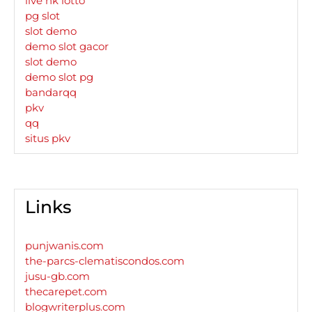
live hk lotto
pg slot
slot demo
demo slot gacor
slot demo
demo slot pg
bandarqq
pkv
qq
situs pkv
Links
punjwanis.com
the-parcs-clematiscondos.com
jusu-gb.com
thecarepet.com
blogwriterplus.com