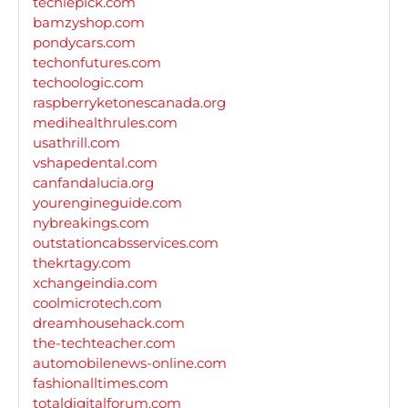
techiepick.com
bamzyshop.com
pondycars.com
techonfutures.com
techoologic.com
raspberryketonescanada.org
medihealthrules.com
usathrill.com
vshapedental.com
canfandalucia.org
yourengineguide.com
nybreakings.com
outstationcabsservices.com
thekrtagy.com
xchangeindia.com
coolmicrotech.com
dreamhousehack.com
the-techteacher.com
automobilenews-online.com
fashionalltimes.com
totaldigitalforum.com