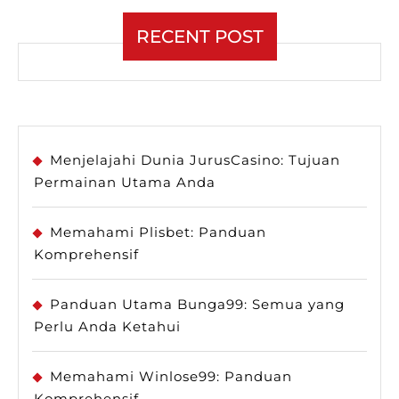
RECENT POST
Menjelajahi Dunia JurusCasino: Tujuan
Permainan Utama Anda
Memahami Plisbet: Panduan
Komprehensif
Panduan Utama Bunga99: Semua yang
Perlu Anda Ketahui
Memahami Winlose99: Panduan
Komprehensif