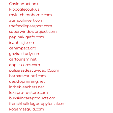
CasinoAuction.us
kipooglecouk.us
mykitchennhome.com
aumoulinvert.com
thefoodiepassport.com
superwindowproject.com
papibakigrafo.com
icanhazjs.com
canimpact.org
goviralstudy.com
cartourism.net
apple-cores.com
pulserasdeactividad10.com
barbaracarlotti.com
desktopmining.net
inthebleachers.net
lexapro-rx-store.com
buyskincareproducts.org
frenchbulldogpuppyforsale.net
kogamasquid.com