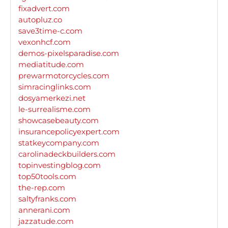
fixadvert.com
autopluz.co
save3time-c.com
vexonhcf.com
demos-pixelsparadise.com
mediatitude.com
prewarmotorcycles.com
simracinglinks.com
dosyamerkezi.net
le-surrealisme.com
showcasebeauty.com
insurancepolicyexpert.com
statkeycompany.com
carolinadeckbuilders.com
topinvestingblog.com
top50tools.com
the-rep.com
saltyfranks.com
annerani.com
jazzatude.com