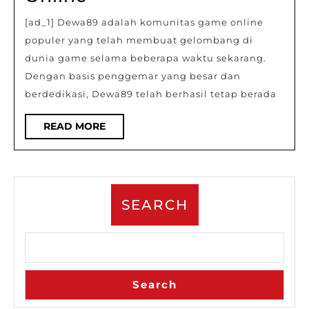
Rahasia
[ad_1] Dewa89 adalah komunitas game online
Di
populer yang telah membuat gelombang di
Balik
dunia game selama beberapa waktu sekarang.
Popularitas
Dengan basis penggemar yang besar dan
berdedikasi, Dewa89 telah berhasil tetap berada
Dewa89
Di
READ
READ MORE
Komunitas
MORE
Permainan
Online
SEARCH
Search