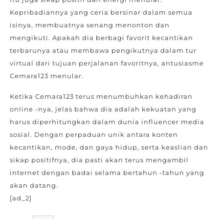
Kepribadiannya yang ceria bersinar dalam semua
isinya, membuatnya senang menonton dan
mengikuti. Apakah dia berbagi favorit kecantikan
terbarunya atau membawa pengikutnya dalam tur
virtual dari tujuan perjalanan favoritnya, antusiasme
Cemara123 menular.
Ketika Cemara123 terus menumbuhkan kehadiran
online -nya, jelas bahwa dia adalah kekuatan yang
harus diperhitungkan dalam dunia influencer media
sosial. Dengan perpaduan unik antara konten
kecantikan, mode, dan gaya hidup, serta keaslian dan
sikap positifnya, dia pasti akan terus mengambil
internet dengan badai selama bertahun -tahun yang
akan datang.
[ad_2]