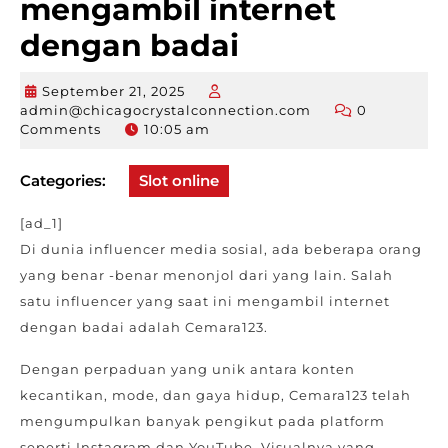
mengambil internet
dengan badai
September 21, 2025
September
admin@chicagocrystalconnection.com
0
21,
admin@chicagocr
Comments
10:05 am
2025
Categories:
Slot online
[ad_1]
Di dunia influencer media sosial, ada beberapa orang
yang benar -benar menonjol dari yang lain. Salah
satu influencer yang saat ini mengambil internet
dengan badai adalah Cemara123.
Dengan perpaduan yang unik antara konten
kecantikan, mode, dan gaya hidup, Cemara123 telah
mengumpulkan banyak pengikut pada platform
seperti Instagram dan YouTube. Visualnya yang