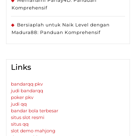
Memahami Parlay4D: Panduan
Komprehensif
Bersiaplah untuk Naik Level dengan
Madura88: Panduan Komprehensif
Links
bandarqq pkv
judi bandarqq
poker pkv
judi qq
bandar bola terbesar
situs slot resmi
situs qq
slot demo mahjong