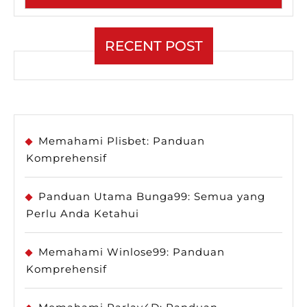
RECENT POST
Memahami Plisbet: Panduan
Komprehensif
Panduan Utama Bunga99: Semua yang
Perlu Anda Ketahui
Memahami Winlose99: Panduan
Komprehensif