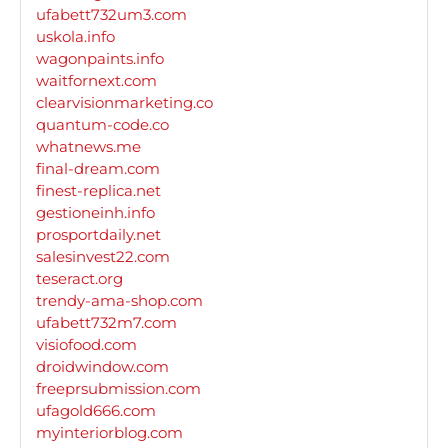
ufabett732um3.com
uskola.info
wagonpaints.info
waitfornext.com
clearvisionmarketing.co
quantum-code.co
whatnews.me
final-dream.com
finest-replica.net
gestioneinh.info
prosportdaily.net
salesinvest22.com
teseract.org
trendy-ama-shop.com
ufabett732m7.com
visiofood.com
droidwindow.com
freeprsubmission.com
ufagold666.com
myinteriorblog.com