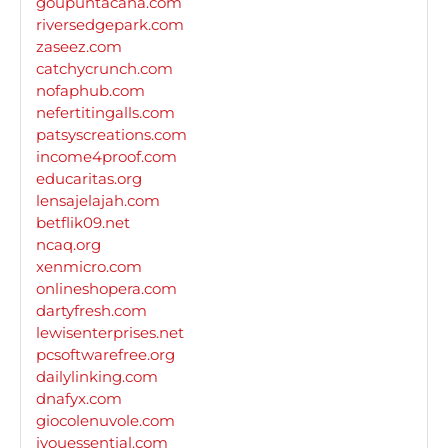
goupuntacana.com
riversedgepark.com
zaseez.com
catchycrunch.com
nofaphub.com
nefertitingalls.com
patsyscreations.com
income4proof.com
educaritas.org
lensajelajah.com
betflik09.net
ncaq.org
xenmicro.com
onlineshopera.com
dartyfresh.com
lewisenterprises.net
pcsoftwarefree.org
dailylinking.com
dnafyx.com
giocolenuvole.com
iyouessential.com