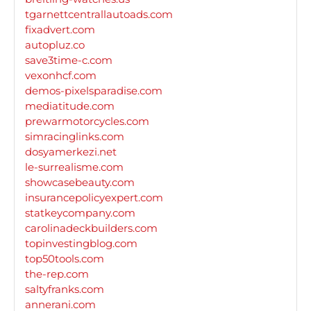
tgarnettcentrallautoads.com
fixadvert.com
autopluz.co
save3time-c.com
vexonhcf.com
demos-pixelsparadise.com
mediatitude.com
prewarmotorcycles.com
simracinglinks.com
dosyamerkezi.net
le-surrealisme.com
showcasebeauty.com
insurancepolicyexpert.com
statkeycompany.com
carolinadeckbuilders.com
topinvestingblog.com
top50tools.com
the-rep.com
saltyfranks.com
annerani.com