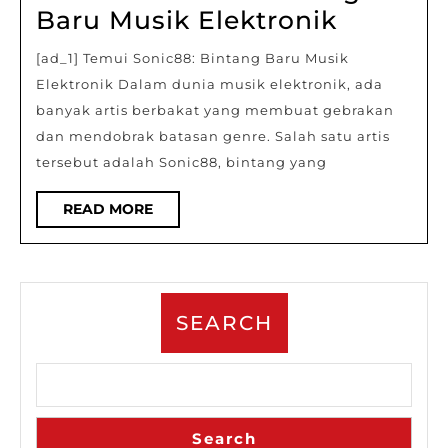
Temui
Baru Musik Elektronik
Sonic88
[ad_1] Temui Sonic88: Bintang Baru Musik
Bintang
Elektronik Dalam dunia musik elektronik, ada
Baru
banyak artis berbakat yang membuat gebrakan
Musik
dan mendobrak batasan genre. Salah satu artis
tersebut adalah Sonic88, bintang yang
Elektron
READ
READ MORE
MORE
SEARCH
Search