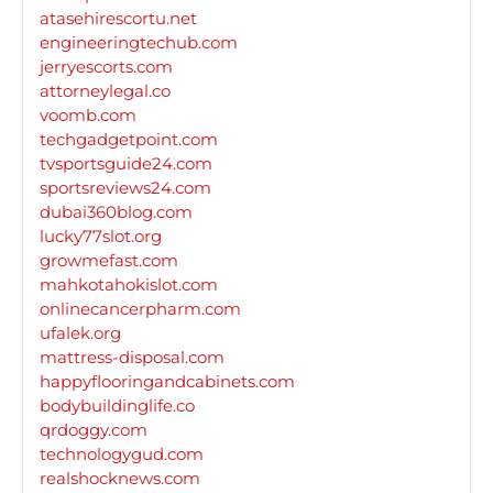
atasehirescortu.net
engineeringtechub.com
jerryescorts.com
attorneylegal.co
voomb.com
techgadgetpoint.com
tvsportsguide24.com
sportsreviews24.com
dubai360blog.com
lucky77slot.org
growmefast.com
mahkotahokislot.com
onlinecancerpharm.com
ufalek.org
mattress-disposal.com
happyflooringandcabinets.com
bodybuildinglife.co
qrdoggy.com
technologygud.com
realshocknews.com