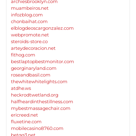
archiesbrooklyn.com
muambeiros.net
infozblog.com
chonbaihat.com
elblogdeoscargonzalez.com
webpromote.net
steroids-store.co
arteydecoracion.net
fithog.com
bestlaptopbestmonitor.com
georginaryland.com
roseandbasil.com
thewhitewhitelights.com
atdhe.ws
heckrodtwetland.org
halfheardinthestillness.com
mybestmassagechair.com
ericreed.net
fluxetine.com
mobilecasino8760.com
betqq3.net