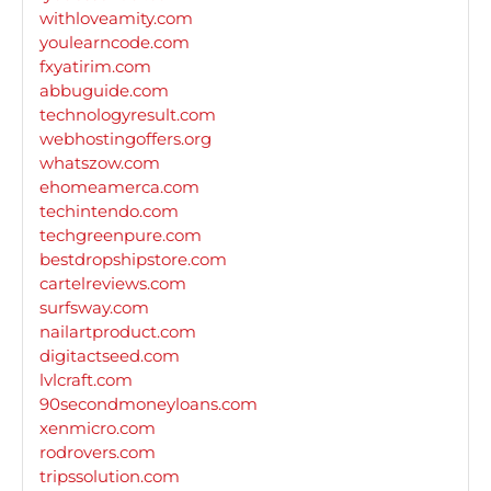
withloveamity.com
youlearncode.com
fxyatirim.com
abbuguide.com
technologyresult.com
webhostingoffers.org
whatszow.com
ehomeamerca.com
techintendo.com
techgreenpure.com
bestdropshipstore.com
cartelreviews.com
surfsway.com
nailartproduct.com
digitactseed.com
lvlcraft.com
90secondmoneyloans.com
xenmicro.com
rodrovers.com
tripssolution.com