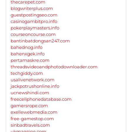
thecarepet.com
blogwriterplus.com
guestpostingseo.com
casinogambitpro.info
pokerplaymasters.info
courseoncourse.com
bantinbatdongsan247.com
bahednog.info
bahenxgek.info
pertamaskre.com
threadsvideoandphotodownloader.com
techgiddy.com
usalivenetwork.com
jackpotrushonline.info
ucnewshindi.com
freecellphonedatabase.com
gamersrope.com
exellewebmedia.com
free-gamestop.com
sinbadtravels.com
ukmagzine.com