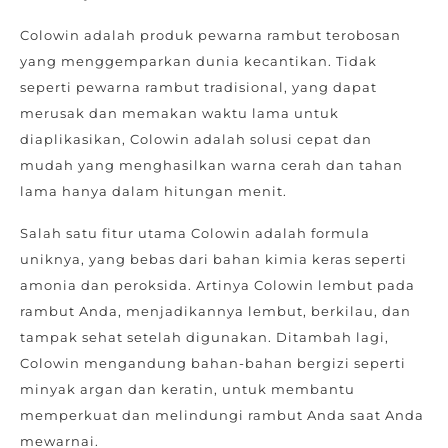
Colowin adalah produk pewarna rambut terobosan
yang menggemparkan dunia kecantikan. Tidak
seperti pewarna rambut tradisional, yang dapat
merusak dan memakan waktu lama untuk
diaplikasikan, Colowin adalah solusi cepat dan
mudah yang menghasilkan warna cerah dan tahan
lama hanya dalam hitungan menit.
Salah satu fitur utama Colowin adalah formula
uniknya, yang bebas dari bahan kimia keras seperti
amonia dan peroksida. Artinya Colowin lembut pada
rambut Anda, menjadikannya lembut, berkilau, dan
tampak sehat setelah digunakan. Ditambah lagi,
Colowin mengandung bahan-bahan bergizi seperti
minyak argan dan keratin, untuk membantu
memperkuat dan melindungi rambut Anda saat Anda
mewarnai.