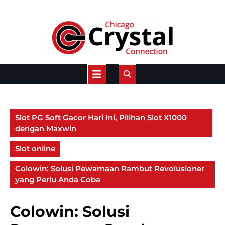
Skip
to
content
Open
Button
Slot PG Soft Gacor Hari Ini, Pilihan Slot X1000
dengan Maxwin
Slot online
Colowin: Solusi Pewarnaan Rambut Revolusioner
yang Perlu Anda Coba
Colowin: Solusi