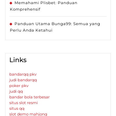
Memahami Plisbet: Panduan
Komprehensif
Panduan Utama Bunga99: Semua yang
Perlu Anda Ketahui
Links
bandarqq pkv
judi bandarqq
poker pkv
judi qq
bandar bola terbesar
situs slot resmi
situs qq
slot demo mahjong