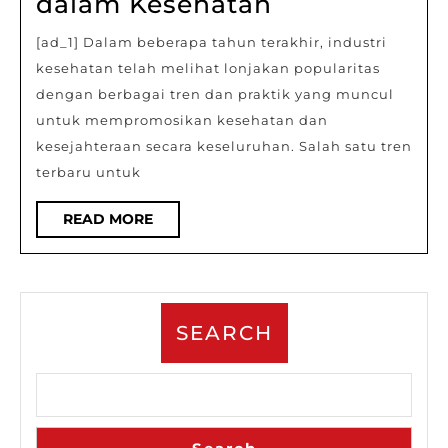
Menjelajahi
dalam Kesehatan
Manfaat
[ad_1] Dalam beberapa tahun terakhir, industri
Panenjp:
kesehatan telah melihat lonjakan popularitas
Tren
dengan berbagai tren dan praktik yang muncul
Terbaru
untuk mempromosikan kesehatan dan
kesejahteraan secara keseluruhan. Salah satu tren
dalam
terbaru untuk
Kesehatan
READ
READ MORE
MORE
SEARCH