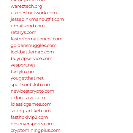
wareztech.org
usabestnetwork.com
jessepinkmanoutfit.com
umailsend.com
retarys.com
fasterformationcpf.com
goldensnuggles.com
lookbattlemap.com
buyrdpservice.com
yesport.net
tostylo.com
yougetthat.net
sportsnetclub.com
newbestcrypto.com
oxfordsave.com
iclassicgames.com
saung-artikel.com
fasthokivip2.com
observersports.com
cryptominingplus.com