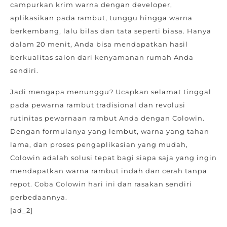
campurkan krim warna dengan developer,
aplikasikan pada rambut, tunggu hingga warna
berkembang, lalu bilas dan tata seperti biasa. Hanya
dalam 20 menit, Anda bisa mendapatkan hasil
berkualitas salon dari kenyamanan rumah Anda
sendiri.
Jadi mengapa menunggu? Ucapkan selamat tinggal
pada pewarna rambut tradisional dan revolusi
rutinitas pewarnaan rambut Anda dengan Colowin.
Dengan formulanya yang lembut, warna yang tahan
lama, dan proses pengaplikasian yang mudah,
Colowin adalah solusi tepat bagi siapa saja yang ingin
mendapatkan warna rambut indah dan cerah tanpa
repot. Coba Colowin hari ini dan rasakan sendiri
perbedaannya.
[ad_2]