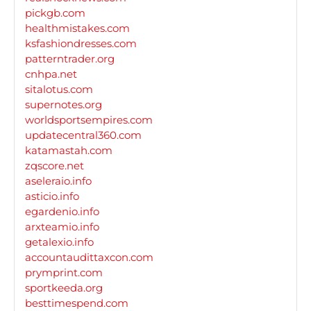
pickgb.com
healthmistakes.com
ksfashiondresses.com
patterntrader.org
cnhpa.net
sitalotus.com
supernotes.org
worldsportsempires.com
updatecentral360.com
katamastah.com
zqscore.net
aseleraio.info
asticio.info
egardenio.info
arxteamio.info
getalexio.info
accountaudittaxcon.com
prymprint.com
sportkeeda.org
besttimespend.com