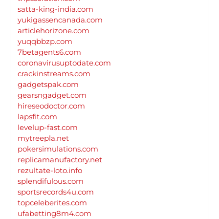
satta-king-india.com
yukigassencanada.com
articlehorizone.com
yuqqbbzp.com
7betagents6.com
coronavirusuptodate.com
crackinstreams.com
gadgetspak.com
gearsngadget.com
hireseodoctor.com
lapsfit.com
levelup-fast.com
mytreepla.net
pokersimulations.com
replicamanufactory.net
rezultate-loto.info
splendifulous.com
sportsrecords4u.com
topceleberites.com
ufabetting8m4.com