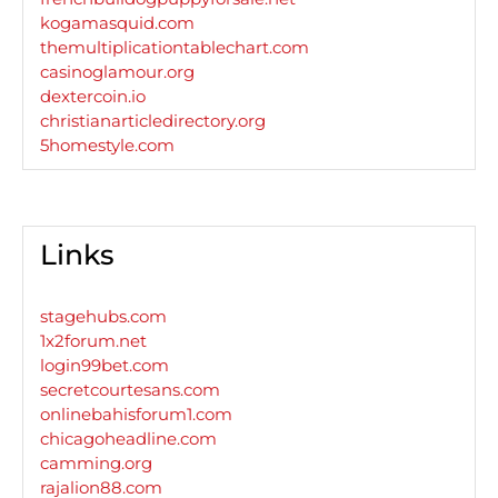
kogamasquid.com
themultiplicationtablechart.com
casinoglamour.org
dextercoin.io
christianarticledirectory.org
5homestyle.com
Links
stagehubs.com
1x2forum.net
login99bet.com
secretcourtesans.com
onlinebahisforum1.com
chicagoheadline.com
camming.org
rajalion88.com