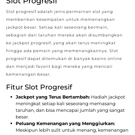
Slot Progresif
Slot progresif adalah jenis permainan slot yang
memberikan kesempatan untuk memenangkan
jackpot besar. Setiap kali seseorang bermain,
sebagian dari taruhan mereka akan disumbangkan
ke jackpot progresif, yang akan terus meningkat
hingga ada pemain yang memenangkannya. Slot
progresif dapat ditemukan di banyak kasino online
dan menjadi favorit bagi mereka yang mencari
kemenangan besar.
Fitur Slot Progresif
Jackpot yang Terus Bertambah:
Hadiah jackpot
meningkat setiap kali seseorang memasang
taruhan, dan bisa mencapai jumlah yang sangat
besar.
Peluang Kemenangan yang Menggiurkan:
Meskipun lebih sulit untuk menang, kemenangan