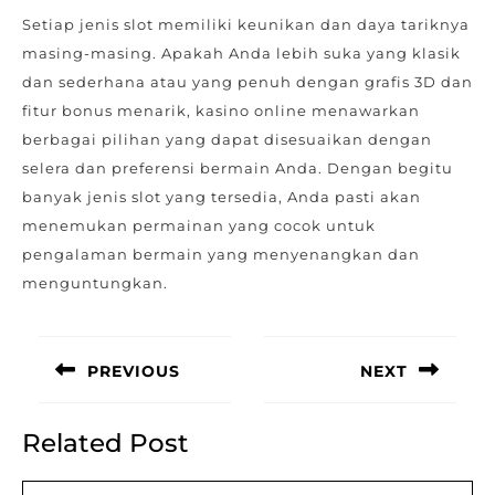
Setiap jenis slot memiliki keunikan dan daya tariknya
masing-masing. Apakah Anda lebih suka yang klasik
dan sederhana atau yang penuh dengan grafis 3D dan
fitur bonus menarik, kasino online menawarkan
berbagai pilihan yang dapat disesuaikan dengan
selera dan preferensi bermain Anda. Dengan begitu
banyak jenis slot yang tersedia, Anda pasti akan
menemukan permainan yang cocok untuk
pengalaman bermain yang menyenangkan dan
menguntungkan.
Post
navigation
PREVIOUS
NEXT
Previous
Next
post:
post:
Related Post