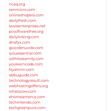
ncaq.org
xenmicro.com
onlineshopera.com
dartyfresh.com
lewisenterprises.net
pcsoftwarefree.org
dailylinking.com
dnafyx.com
giocolenuvole.com
iyouessential.com
withloveamity.com
youlearncode.com
fxyatirim.com
abbuguide.com
technologyresult.com
webhostingoffers.org
whatszow.com
ehomeamerca.com
techintendo.com
techgreenpure.com