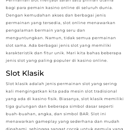
bagi para pemain kasino online di seluruh dunia.
Dengan kemudahan akses dan berbagai jenis
permainan yang tersedia, slot online menawarkan
pengalaman bermain yang seru dan
menguntungkan. Namun, tidak semua permainan
slot sama. Ada berbagai jenis slot yang memiliki
karakteristik dan fitur unik. Mari kita bahas beberapa
jenis slot yang paling populer di kasino online.
Slot Klasik
Slot klasik adalah jenis permainan slot yang sering
kali mengingatkan kita pada mesin slot tradisional
yang ada di kasino fisik. Biasanya, slot klasik memiliki
tiga gulungan dan beberapa simbol dasar seperti
buah-buahan, angka, dan simbol BAR. Slot ini
menawarkan gameplay yang sederhana dan mudah
dipahami, sehingga sangat cocok untuk pemula yang