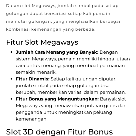
Dalam slot Megaways, jumlah simbol pada setiap
gulungan dapat bervariasi setiap kali pemain
memutar gulungan, yang menghasilkan berbagai
kombinasi kemenangan yang berbeda.
Fitur Slot Megaways
Jumlah Cara Menang yang Banyak:
Dengan
sistem Megaways, pemain memiliki hingga jutaan
cara untuk menang, yang membuat permainan
semakin menarik.
Fitur Dinamis:
Setiap kali gulungan diputar,
jumlah simbol pada setiap gulungan bisa
berubah, memberikan variasi dalam permainan.
Fitur Bonus yang Menguntungkan:
Banyak slot
Megaways yang menawarkan putaran gratis dan
pengganda untuk meningkatkan peluang
kemenangan.
Slot 3D dengan Fitur Bonus