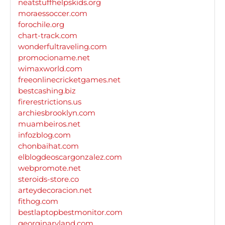
neatstuffhelpskids.org
moraessoccer.com
forochile.org
chart-track.com
wonderfultraveling.com
promocioname.net
wimaxworld.com
freeonlinecricketgames.net
bestcashing.biz
firerestrictions.us
archiesbrooklyn.com
muambeiros.net
infozblog.com
chonbaihat.com
elblogdeoscargonzalez.com
webpromote.net
steroids-store.co
arteydecoracion.net
fithog.com
bestlaptopbestmonitor.com
georginaryland.com