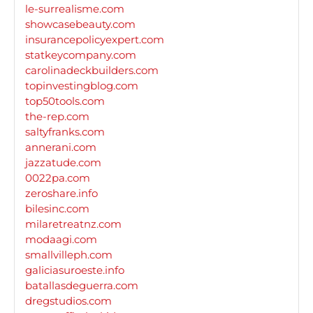
le-surrealisme.com
showcasebeauty.com
insurancepolicyexpert.com
statkeycompany.com
carolinadeckbuilders.com
topinvestingblog.com
top50tools.com
the-rep.com
saltyfranks.com
annerani.com
jazzatude.com
0022pa.com
zeroshare.info
bilesinc.com
milaretreatnz.com
modaagi.com
smallvilleph.com
galiciasuroeste.info
batallasdeguerra.com
dregstudios.com