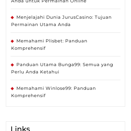
Anda untuk Permainan Online
Menjelajahi Dunia JurusCasino: Tujuan
Permainan Utama Anda
Memahami Plisbet: Panduan
Komprehensif
Panduan Utama Bunga99: Semua yang
Perlu Anda Ketahui
Memahami Winlose99: Panduan
Komprehensif
Links