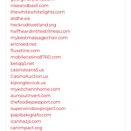
roseandbasil.com
thewhitewhitelights.com
atdhe.ws
heckrodtwetland.org
halfheardinthestillness.com
mybestmassagechair.com
ericreed.net
fluxetine.com
mobilecasino8760.com
betqq3.net
casinoloans5.us
CasinoAuction.us
kipooglecouk.us
mykitchennhome.com
aumoulinvert.com
thefoodiepassport.com
superwindowproject.com
papibakigrafo.com
icanhazjs.com
canimpact.org