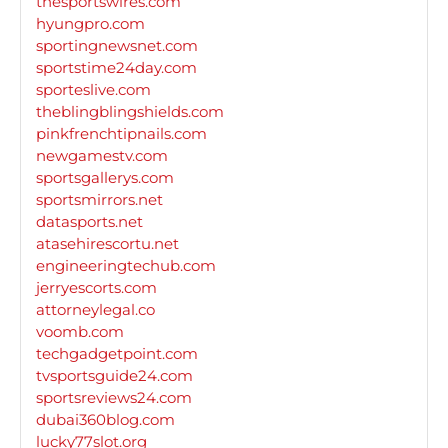
thesportswires.com
hyungpro.com
sportingnewsnet.com
sportstime24day.com
sporteslive.com
theblingblingshields.com
pinkfrenchtipnails.com
newgamestv.com
sportsgallerys.com
sportsmirrors.net
datasports.net
atasehirescortu.net
engineeringtechub.com
jerryescorts.com
attorneylegal.co
voomb.com
techgadgetpoint.com
tvsportsguide24.com
sportsreviews24.com
dubai360blog.com
lucky77slot.org