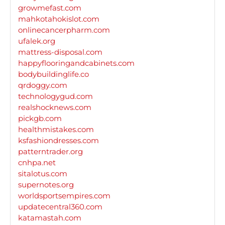
growmefast.com
mahkotahokislot.com
onlinecancerpharm.com
ufalek.org
mattress-disposal.com
happyflooringandcabinets.com
bodybuildinglife.co
qrdoggy.com
technologygud.com
realshocknews.com
pickgb.com
healthmistakes.com
ksfashiondresses.com
patterntrader.org
cnhpa.net
sitalotus.com
supernotes.org
worldsportsempires.com
updatecentral360.com
katamastah.com