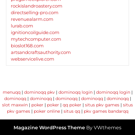
rockislandroastery.com
directselling-pro.com
revenuealarm.com
lurab.com
ignitioncoilguide.com
mytechcomputer.com
bioslot168.com
artsandcraftsauthority.com
webservicelive.com
menuqq
|
dominoqq pkv
|
dominoqq login
|
dominoqq login
|
dominoqq
|
dominoqq
|
dominoqq
|
dominoqq
|
dominoqq
|
slot maxwin
|
poker
|
poker
|
qq poker
|
situs pkv games
|
situs
pkv games
|
poker online
|
situs qq
|
pkv games bandarqq
Magazine WordPress Theme
By VWthemes
Scroll