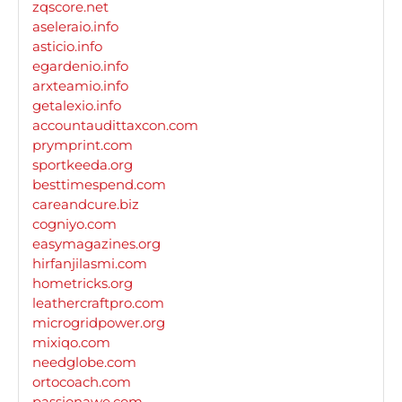
zqscore.net
aseleraio.info
asticio.info
egardenio.info
arxteamio.info
getalexio.info
accountaudittaxcon.com
prymprint.com
sportkeeda.org
besttimespend.com
careandcure.biz
cogniyo.com
easymagazines.org
hirfanjilasmi.com
hometricks.org
leathercraftpro.com
microgridpower.org
mixiqo.com
needglobe.com
ortocoach.com
passionawe.com