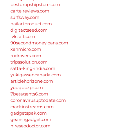
bestdropshipstore.com
cartelreviews.com
surfsway.com
nailartproduct.com
digitactseed.com
lvlcraft.com
90secondmoneyloans.com
xenmicro.com
rodrovers.com
tripssolution.com
satta-king-india.com
yukigassencanada.com
articlehorizone.com
yuqqbbzp.com
7betagents6.com
coronavirusuptodate.com
crackinstreams.com
gadgetspak.com
gearsngadget.com
hireseodoctor.com