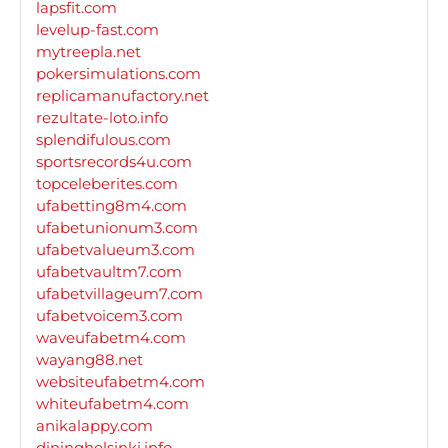
lapsfit.com
levelup-fast.com
mytreepla.net
pokersimulations.com
replicamanufactory.net
rezultate-loto.info
splendifulous.com
sportsrecords4u.com
topceleberites.com
ufabetting8m4.com
ufabetunionum3.com
ufabetvalueum3.com
ufabetvaultm7.com
ufabetvillageum7.com
ufabetvoicem3.com
waveufabetm4.com
wayang88.net
websiteufabetm4.com
whiteufabetm4.com
anikalappy.com
dininghelsinki.info