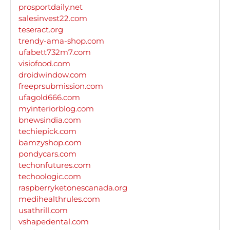
prosportdaily.net
salesinvest22.com
teseract.org
trendy-ama-shop.com
ufabett732m7.com
visiofood.com
droidwindow.com
freeprsubmission.com
ufagold666.com
myinteriorblog.com
bnewsindia.com
techiepick.com
bamzyshop.com
pondycars.com
techonfutures.com
techoologic.com
raspberryketonescanada.org
medihealthrules.com
usathrill.com
vshapedental.com