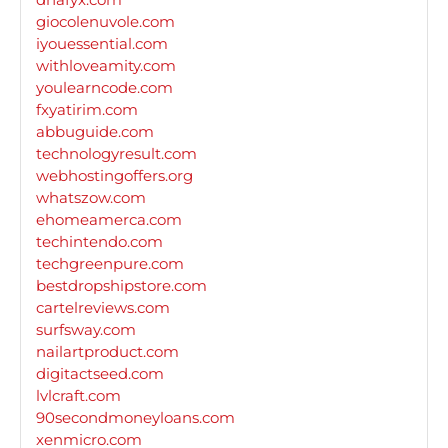
giocolenuvole.com
iyouessential.com
withloveamity.com
youlearncode.com
fxyatirim.com
abbuguide.com
technologyresult.com
webhostingoffers.org
whatszow.com
ehomeamerca.com
techintendo.com
techgreenpure.com
bestdropshipstore.com
cartelreviews.com
surfsway.com
nailartproduct.com
digitactseed.com
lvlcraft.com
90secondmoneyloans.com
xenmicro.com