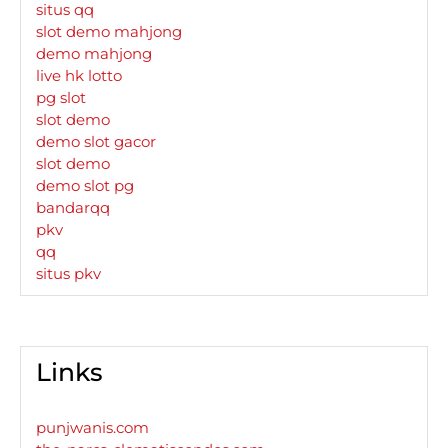
situs qq
slot demo mahjong
demo mahjong
live hk lotto
pg slot
slot demo
demo slot gacor
slot demo
demo slot pg
bandarqq
pkv
qq
situs pkv
Links
punjwanis.com