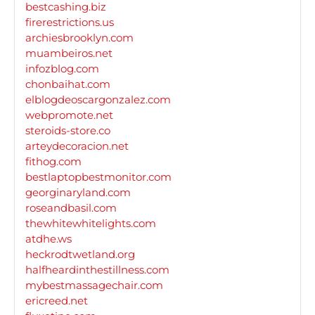
bestcashing.biz
firerestrictions.us
archiesbrooklyn.com
muambeiros.net
infozblog.com
chonbaihat.com
elblogdeoscargonzalez.com
webpromote.net
steroids-store.co
arteydecoracion.net
fithog.com
bestlaptopbestmonitor.com
georginaryland.com
roseandbasil.com
thewhitewhitelights.com
atdhe.ws
heckrodtwetland.org
halfheardinthestillness.com
mybestmassagechair.com
ericreed.net