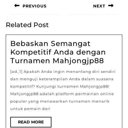
navigation
PREVIOUS
NEXT
Previous
Next
post:
post:
Related Post
Bebaskan Semangat
Kompetitif Anda dengan
Bebas
Turnamen Mahjongjp88
Sema
[ad_1] Apakah Anda ingin menantang diri sendiri
Kompe
dan menguji keterampilan Anda dalam suasana
Anda
kompetitif? Kunjungi turnamen Mahjongjp88!
deng
Mahjongjp88 adalah platform permainan online
populer yang menawarkan turnamen menarik
Turn
untuk pemain dari
Mahjo
READ
READ MORE
MORE