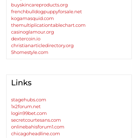
buyskincareproducts.org
frenchbulldogpuppyforsale.net
kogamasquid.com
themultiplicationtablechart.com
casinoglamour.org
dextercoin.io
christianarticledirectory.org
5homestyle.com
Links
stagehubs.com
1x2forum.net
login99bet.com
secretcourtesans.com
onlinebahisforum1.com
chicagoheadline.com