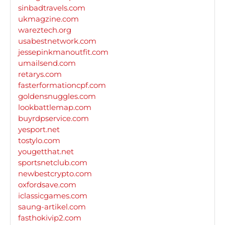
sinbadtravels.com
ukmagzine.com
wareztech.org
usabestnetwork.com
jessepinkmanoutfit.com
umailsend.com
retarys.com
fasterformationcpf.com
goldensnuggles.com
lookbattlemap.com
buyrdpservice.com
yesport.net
tostylo.com
yougetthat.net
sportsnetclub.com
newbestcrypto.com
oxfordsave.com
iclassicgames.com
saung-artikel.com
fasthokivip2.com