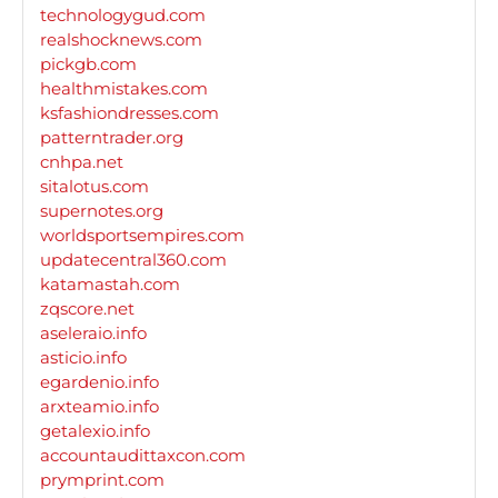
technologygud.com
realshocknews.com
pickgb.com
healthmistakes.com
ksfashiondresses.com
patterntrader.org
cnhpa.net
sitalotus.com
supernotes.org
worldsportsempires.com
updatecentral360.com
katamastah.com
zqscore.net
aseleraio.info
asticio.info
egardenio.info
arxteamio.info
getalexio.info
accountaudittaxcon.com
prymprint.com