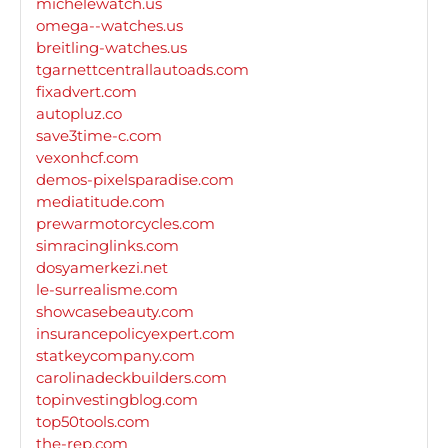
michelewatch.us
omega--watches.us
breitling-watches.us
tgarnettcentrallautoads.com
fixadvert.com
autopluz.co
save3time-c.com
vexonhcf.com
demos-pixelsparadise.com
mediatitude.com
prewarmotorcycles.com
simracinglinks.com
dosyamerkezi.net
le-surrealisme.com
showcasebeauty.com
insurancepolicyexpert.com
statkeycompany.com
carolinadeckbuilders.com
topinvestingblog.com
top50tools.com
the-rep.com