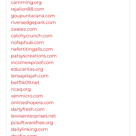
camming.org
rajalion88.com
goupuntacana.com
riversedgepark.com
zaseez.com
catchycrunch.com
nofaphub.com
nefertitingalls.com
patsyscreations.com
income4proof.com
educaritas.org
lensajelajah.com
betflik09.net
ncaq.org
xenmicro.com
onlineshopera.com
dartyfresh.com
lewisenterprises.net
pcsoftwarefree.org
dailylinking.com
dnafyx.com