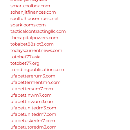
smartcoolbox.com
sohanjitfinances.com
soulfulhousemusic.net
sparklooms.com
tacticalcontractingllc.com
thecapitalpowers.com
tobabet88slot3.com
todayscurrentnews.com
totobet77.asia
totobet77.org
trendingpublication.com
ufabettererum3.com
ufabettermentm4.com
ufabettersum7.com
ufabettinwm7.com
ufabettinwum3.com
ufabetunitedm3.com
ufabetunitedm7.com
ufabetuskedm7.com
ufabetutoredm3.com