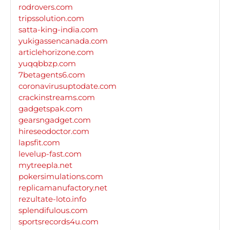
rodrovers.com
tripssolution.com
satta-king-india.com
yukigassencanada.com
articlehorizone.com
yuqqbbzp.com
7betagents6.com
coronavirusuptodate.com
crackinstreams.com
gadgetspak.com
gearsngadget.com
hireseodoctor.com
lapsfit.com
levelup-fast.com
mytreepla.net
pokersimulations.com
replicamanufactory.net
rezultate-loto.info
splendifulous.com
sportsrecords4u.com