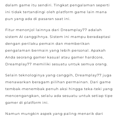
dalam game itu sendiri. Tingkat pengalaman seperti
ini tidak tertandingi oleh platform game lain mana
pun yang ada di pasaran saat ini.
Fitur menonjol lainnya dari Dreamplay77 adalah
sistem AI canggihnya. Sistem ini mampu beradaptasi
dengan perilaku pemain dan memberikan
pengalaman bermain yang lebih personal. Apakah
Anda seorang gamer kasual atau gamer hardcore,
Dreamplay77 memiliki sesuatu untuk semua orang.
Selain teknologinya yang canggih, Dreamplay77 juga
menawarkan beragam pilihan permainan. Dari game
tembak-menembak penuh aksi hingga teka-teki yang
mencengangkan, selalu ada sesuatu untuk setiap tipe
gamer di platform ini.
Namun mungkin aspek yang paling menarik dari