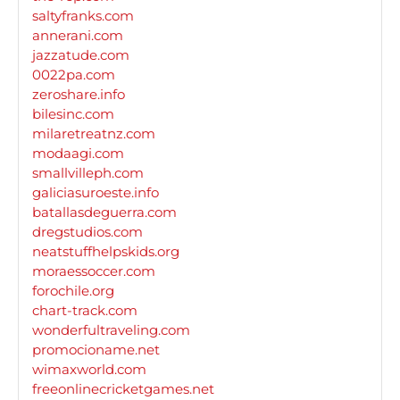
saltyfranks.com
annerani.com
jazzatude.com
0022pa.com
zeroshare.info
bilesinc.com
milaretreatnz.com
modaagi.com
smallvilleph.com
galiciasuroeste.info
batallasdeguerra.com
dregstudios.com
neatstuffhelpskids.org
moraessoccer.com
forochile.org
chart-track.com
wonderfultraveling.com
promocioname.net
wimaxworld.com
freeonlinecricketgames.net