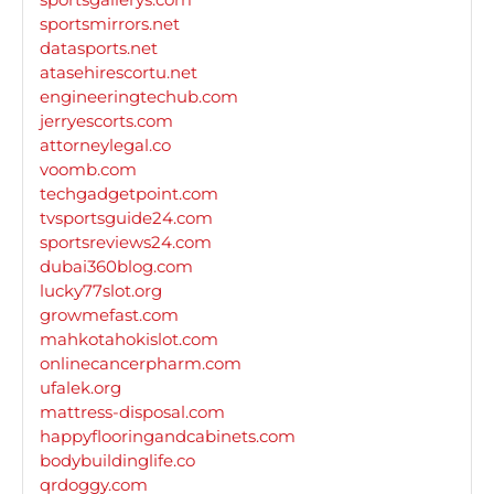
sportsmirrors.net
datasports.net
atasehirescortu.net
engineeringtechub.com
jerryescorts.com
attorneylegal.co
voomb.com
techgadgetpoint.com
tvsportsguide24.com
sportsreviews24.com
dubai360blog.com
lucky77slot.org
growmefast.com
mahkotahokislot.com
onlinecancerpharm.com
ufalek.org
mattress-disposal.com
happyflooringandcabinets.com
bodybuildinglife.co
qrdoggy.com