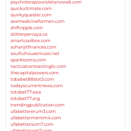
psychoterapiawioletanowak.com
quickultimate.com
quirkyquester.com
sexmedicineformen.com
shiftripple.com
slotterpercaya.co
smartcoolbox.com
sohanjitfinances.com
soulfulhousemusic.net
sparklooms.com
tacticalcontractingllc.com
thecapitalpowers.com
tobabet88slot3.com
todayscurrentnews.com
totobet77.asia
totobet77.org
trendingpublication.com
ufabettererum3.com
ufabettermentm4.com
ufabettersum7.com
ufabettinwm7.com