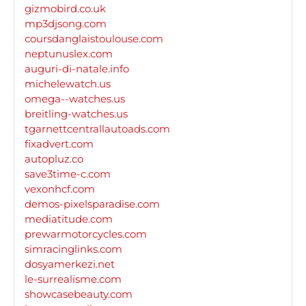
gizmobird.co.uk
mp3djsong.com
coursdanglaistoulouse.com
neptunuslex.com
auguri-di-natale.info
michelewatch.us
omega--watches.us
breitling-watches.us
tgarnettcentrallautoads.com
fixadvert.com
autopluz.co
save3time-c.com
vexonhcf.com
demos-pixelsparadise.com
mediatitude.com
prewarmotorcycles.com
simracinglinks.com
dosyamerkezi.net
le-surrealisme.com
showcasebeauty.com