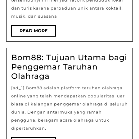
dan
dan turis karena perpaduan unik antara koktail,
musik, dan suasana
Kegembiraan
Bertabrakan
READ
READ MORE
MORE
Bom88: Tujuan Utama bagi
Penggemar Taruhan
Bom88:
Olahraga
Tujuan
[ad_1] Bom88 adalah platform taruhan olahraga
Utama
online yang telah mendapatkan popularitas luar
bagi
biasa di kalangan penggemar olahraga di seluruh
Penggemar
dunia. Dengan antarmuka yang ramah
pengguna, beragam acara olahraga untuk
Taruhan
dipertaruhkan,
Olahraga