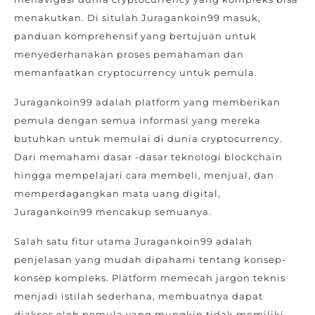
menakutkan. Di situlah Juragankoin99 masuk,
panduan komprehensif yang bertujuan untuk
menyederhanakan proses pemahaman dan
memanfaatkan cryptocurrency untuk pemula.
Juragankoin99 adalah platform yang memberikan
pemula dengan semua informasi yang mereka
butuhkan untuk memulai di dunia cryptocurrency.
Dari memahami dasar -dasar teknologi blockchain
hingga mempelajari cara membeli, menjual, dan
memperdagangkan mata uang digital,
Juragankoin99 mencakup semuanya.
Salah satu fitur utama Juragankoin99 adalah
penjelasan yang mudah dipahami tentang konsep-
konsep kompleks. Platform memecah jargon teknis
menjadi istilah sederhana, membuatnya dapat
diakses oleh pemula yang mungkin tidak memiliki