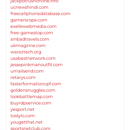
jackpotrushonline.info
ucnewshindi.com
freecellphonedatabase.com
gamersrope.com
exellewebmedia.com
free-gamestop.com
sinbadtravels.com
ukmagzine.com
wareztech.org
usabestnetwork.com
jessepinkmanoutfit.com
umailsend.com
retarys.com
fasterformationcpf.com
goldensnuggles.com
lookbattlemap.com
buyrdpservice.com
yesport.net
tostylo.com
yougetthat.net
sportsnetclub.com