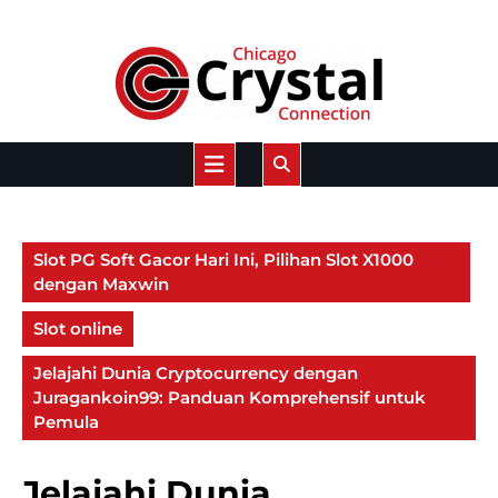
Skip
to
content
Open
Button
Slot PG Soft Gacor Hari Ini, Pilihan Slot X1000
dengan Maxwin
Slot online
Jelajahi Dunia Cryptocurrency dengan
Juragankoin99: Panduan Komprehensif untuk
Pemula
Jelajahi Dunia