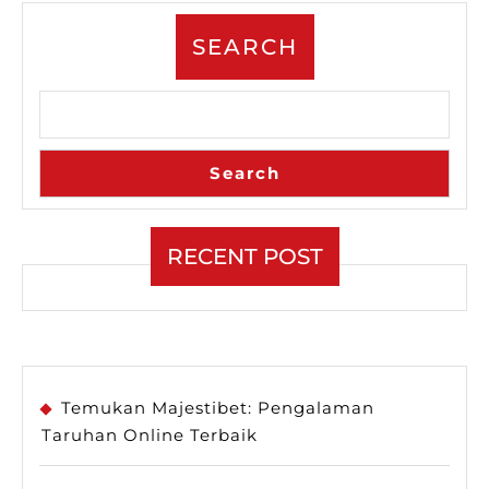
Anda
ketahui
SEARCH
Search
RECENT POST
Temukan Majestibet: Pengalaman
Taruhan Online Terbaik