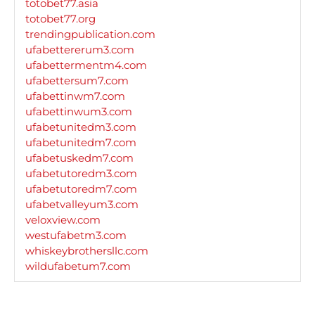
totobet77.asia
totobet77.org
trendingpublication.com
ufabettererum3.com
ufabettermentm4.com
ufabettersum7.com
ufabettinwm7.com
ufabettinwum3.com
ufabetunitedm3.com
ufabetunitedm7.com
ufabetuskedm7.com
ufabetutoredm3.com
ufabetutoredm7.com
ufabetvalleyum3.com
veloxview.com
westufabetm3.com
whiskeybrothersllc.com
wildufabetum7.com