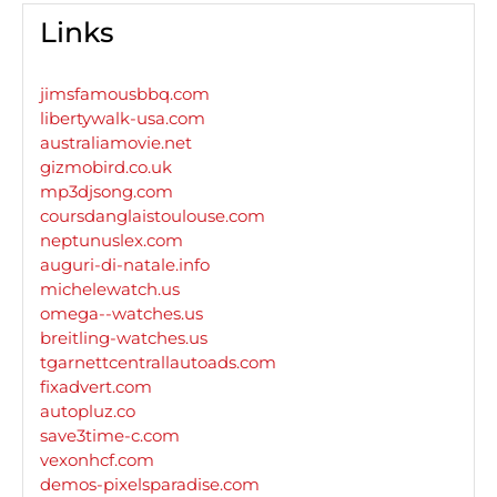
Links
jimsfamousbbq.com
libertywalk-usa.com
australiamovie.net
gizmobird.co.uk
mp3djsong.com
coursdanglaistoulouse.com
neptunuslex.com
auguri-di-natale.info
michelewatch.us
omega--watches.us
breitling-watches.us
tgarnettcentrallautoads.com
fixadvert.com
autopluz.co
save3time-c.com
vexonhcf.com
demos-pixelsparadise.com