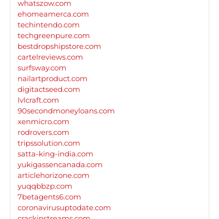
whatszow.com
ehomeamerca.com
techintendo.com
techgreenpure.com
bestdropshipstore.com
cartelreviews.com
surfsway.com
nailartproduct.com
digitactseed.com
lvlcraft.com
90secondmoneyloans.com
xenmicro.com
rodrovers.com
tripssolution.com
satta-king-india.com
yukigassencanada.com
articlehorizone.com
yuqqbbzp.com
7betagents6.com
coronavirusuptodate.com
crackinstreams.com