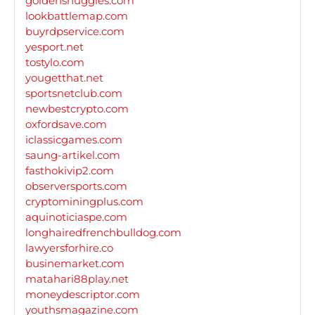
goldensnuggles.com
lookbattlemap.com
buyrdpservice.com
yesport.net
tostylo.com
yougetthat.net
sportsnetclub.com
newbestcrypto.com
oxfordsave.com
iclassicgames.com
saung-artikel.com
fasthokivip2.com
observersports.com
cryptominingplus.com
aquinoticiaspe.com
longhairedfrenchbulldog.com
lawyersforhire.co
businemarket.com
matahari88play.net
moneydescriptor.com
youthsmagazine.com