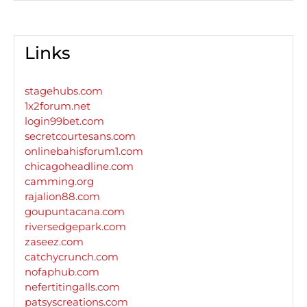
Links
stagehubs.com
1x2forum.net
login99bet.com
secretcourtesans.com
onlinebahisforum1.com
chicagoheadline.com
camming.org
rajalion88.com
goupuntacana.com
riversedgepark.com
zaseez.com
catchycrunch.com
nofaphub.com
nefertitingalls.com
patsyscreations.com