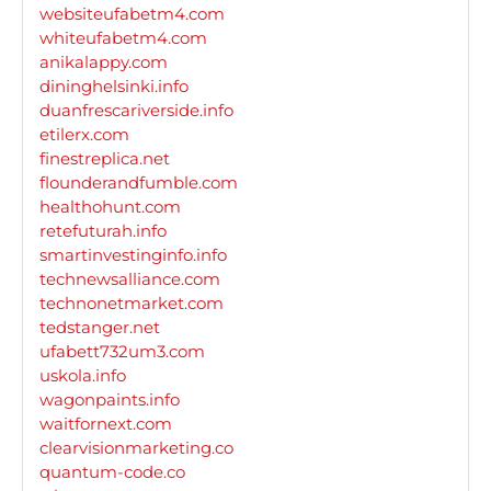
websiteufabetm4.com
whiteufabetm4.com
anikalappy.com
dininghelsinki.info
duanfrescariverside.info
etilerx.com
finestreplica.net
flounderandfumble.com
healthohunt.com
retefuturah.info
smartinvestinginfo.info
technewsalliance.com
technonetmarket.com
tedstanger.net
ufabett732um3.com
uskola.info
wagonpaints.info
waitfornext.com
clearvisionmarketing.co
quantum-code.co