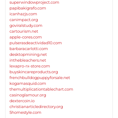
superwindowproject.com
papibakigrafo.com
icanhazjs.com
canimpact.org
goviralstudy.com
cartourism.net
apple-cores.com
pulserasdeactividad10.com
barbaracarlotti.com
desktopmining.net
inthebleachers.net
lexapro-rx-store.com
buyskincareproducts.org
frenchbulldogpuppyforsale.net
kogamasquid.com
themultiplicationtablechart.com
casinoglamour.org
dextercoin.io
christianarticledirectory.org
5homestyle.com