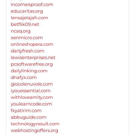
income4proof.com
educaritas.org
lensajelajah.com
betflik09.net
ncaq.org
xenmicro.com
onlineshopera.com
dartyfresh.com
lewisenterprises.net
pcsoftwarefree.org
dailylinking.com
dnafyx.com
giocolenuvole.com
iyouessential.com
withloveamity.com
youlearncode.com
fxyatirim.com
abbuguide.com
technologyresult.com
webhostingoffers.org