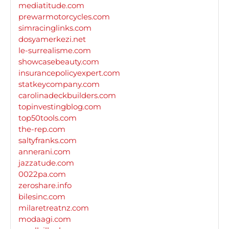
mediatitude.com
prewarmotorcycles.com
simracinglinks.com
dosyamerkezi.net
le-surrealisme.com
showcasebeauty.com
insurancepolicyexpert.com
statkeycompany.com
carolinadeckbuilders.com
topinvestingblog.com
top50tools.com
the-rep.com
saltyfranks.com
annerani.com
jazzatude.com
0022pa.com
zeroshare.info
bilesinc.com
milaretreatnz.com
modaagi.com