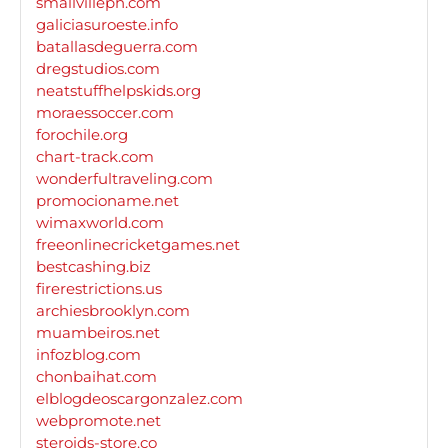
smallvilleph.com
galiciasuroeste.info
batallasdeguerra.com
dregstudios.com
neatstuffhelpskids.org
moraessoccer.com
forochile.org
chart-track.com
wonderfultraveling.com
promocioname.net
wimaxworld.com
freeonlinecricketgames.net
bestcashing.biz
firerestrictions.us
archiesbrooklyn.com
muambeiros.net
infozblog.com
chonbaihat.com
elblogdeoscargonzalez.com
webpromote.net
steroids-store.co