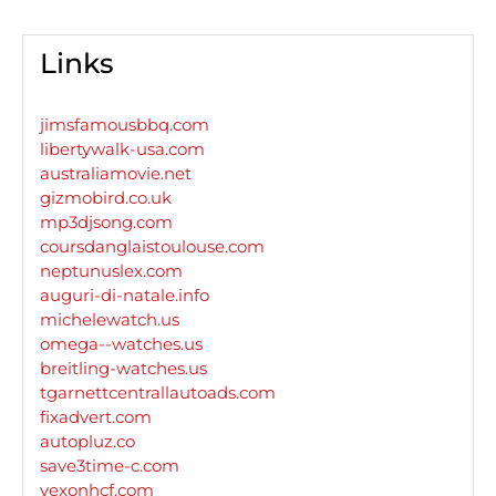
Links
jimsfamousbbq.com
libertywalk-usa.com
australiamovie.net
gizmobird.co.uk
mp3djsong.com
coursdanglaistoulouse.com
neptunuslex.com
auguri-di-natale.info
michelewatch.us
omega--watches.us
breitling-watches.us
tgarnettcentrallautoads.com
fixadvert.com
autopluz.co
save3time-c.com
vexonhcf.com