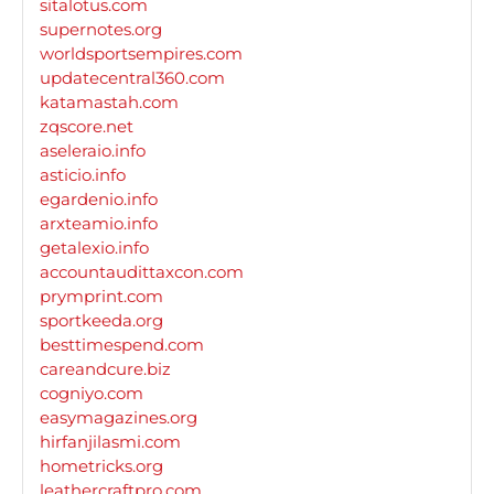
sitalotus.com
supernotes.org
worldsportsempires.com
updatecentral360.com
katamastah.com
zqscore.net
aseleraio.info
asticio.info
egardenio.info
arxteamio.info
getalexio.info
accountaudittaxcon.com
prymprint.com
sportkeeda.org
besttimespend.com
careandcure.biz
cogniyo.com
easymagazines.org
hirfanjilasmi.com
hometricks.org
leathercraftpro.com