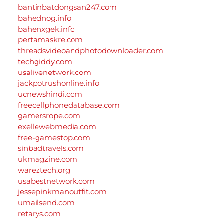
bantinbatdongsan247.com
bahednog.info
bahenxgek.info
pertamaskre.com
threadsvideoandphotodownloader.com
techgiddy.com
usalivenetwork.com
jackpotrushonline.info
ucnewshindi.com
freecellphonedatabase.com
gamersrope.com
exellewebmedia.com
free-gamestop.com
sinbadtravels.com
ukmagzine.com
wareztech.org
usabestnetwork.com
jessepinkmanoutfit.com
umailsend.com
retarys.com