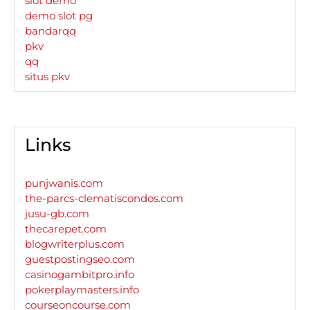
slot demo
demo slot pg
bandarqq
pkv
qq
situs pkv
Links
punjwanis.com
the-parcs-clematiscondos.com
jusu-gb.com
thecarepet.com
blogwriterplus.com
guestpostingseo.com
casinogambitpro.info
pokerplaymasters.info
courseoncourse.com