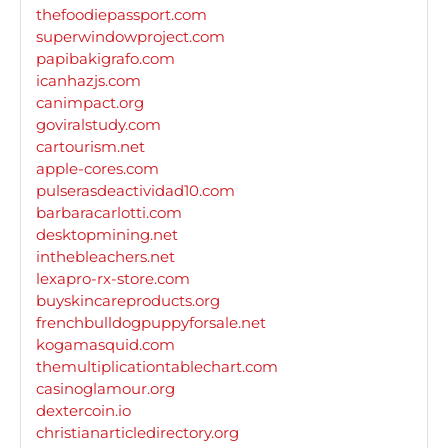
thefoodiepassport.com
superwindowproject.com
papibakigrafo.com
icanhazjs.com
canimpact.org
goviralstudy.com
cartourism.net
apple-cores.com
pulserasdeactividad10.com
barbaracarlotti.com
desktopmining.net
inthebleachers.net
lexapro-rx-store.com
buyskincareproducts.org
frenchbulldogpuppyforsale.net
kogamasquid.com
themultiplicationtablechart.com
casinoglamour.org
dextercoin.io
christianarticledirectory.org