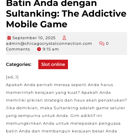
Batin Anda dengan
Sultanking: The Addictive
Mobile Game
September 10, 2025
September
admin@chicagocrystalconnection.com
0
10,
admin@chicagocr
Comments
9:15 am
2025
Categories:
Slot online
[ad_1]
Apakah Anda pernah merasa seperti Anda harus
memerintah kerajaan yang kuat? Apakah Anda
memiliki pikiran strategis dan haus akan penaklukan?
Jika demikian, maka Sultanking adalah game seluler
yang sempurna untuk Anda. Gim adiktif ini
memungkinkan Anda untuk melepaskan penguasa
batin Anda dan membangun kerajaan besar Anda