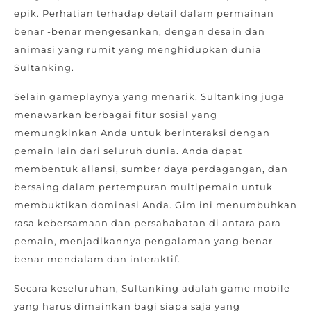
epik. Perhatian terhadap detail dalam permainan
benar -benar mengesankan, dengan desain dan
animasi yang rumit yang menghidupkan dunia
Sultanking.
Selain gameplaynya yang menarik, Sultanking juga
menawarkan berbagai fitur sosial yang
memungkinkan Anda untuk berinteraksi dengan
pemain lain dari seluruh dunia. Anda dapat
membentuk aliansi, sumber daya perdagangan, dan
bersaing dalam pertempuran multipemain untuk
membuktikan dominasi Anda. Gim ini menumbuhkan
rasa kebersamaan dan persahabatan di antara para
pemain, menjadikannya pengalaman yang benar -
benar mendalam dan interaktif.
Secara keseluruhan, Sultanking adalah game mobile
yang harus dimainkan bagi siapa saja yang