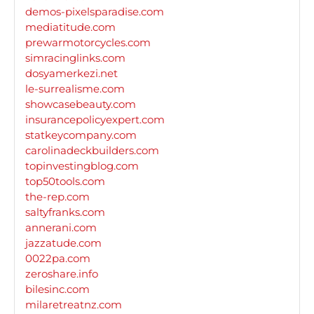
demos-pixelsparadise.com
mediatitude.com
prewarmotorcycles.com
simracinglinks.com
dosyamerkezi.net
le-surrealisme.com
showcasebeauty.com
insurancepolicyexpert.com
statkeycompany.com
carolinadeckbuilders.com
topinvestingblog.com
top50tools.com
the-rep.com
saltyfranks.com
annerani.com
jazzatude.com
0022pa.com
zeroshare.info
bilesinc.com
milaretreatnz.com