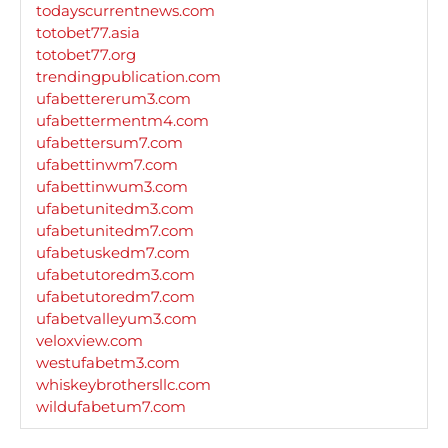
todayscurrentnews.com
totobet77.asia
totobet77.org
trendingpublication.com
ufabettererum3.com
ufabettermentm4.com
ufabettersum7.com
ufabettinwm7.com
ufabettinwum3.com
ufabetunitedm3.com
ufabetunitedm7.com
ufabetuskedm7.com
ufabetutoredm3.com
ufabetutoredm7.com
ufabetvalleyum3.com
veloxview.com
westufabetm3.com
whiskeybrothersllc.com
wildufabetum7.com