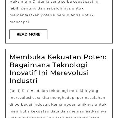
Anda
Maksimum Di dunia yang serba cepat saat ini,
Cara
lebih penting dari sebelumnya untuk
memanfaatkan potensi penuh Anda untuk
Meng
mencapai
Login
MPO5
READ
READ MORE
Untu
MORE
Keber
Maks
Membuka Kekuatan Poten:
Bagaimana Teknologi
Inovatif Ini Merevolusi
Membuka
Industri
Kekuatan
[ad_1] Poten adalah teknologi mutakhir yang
Poten:
merevolusi cara kita menghadapi permasalahan
Bagaimana
di berbagai industri. Kemampuan uniknya untuk
Teknologi
membuka kekuatan data dan memanfaatkannya