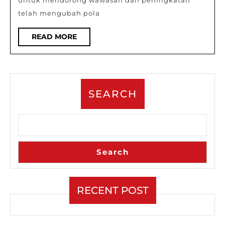
untuk mendorong wawasan dan peningkatan
Inovatif
telah mengubah pola
Ini
Merevolusi
READ
READ MORE
Industri
MORE
SEARCH
Search
RECENT POST