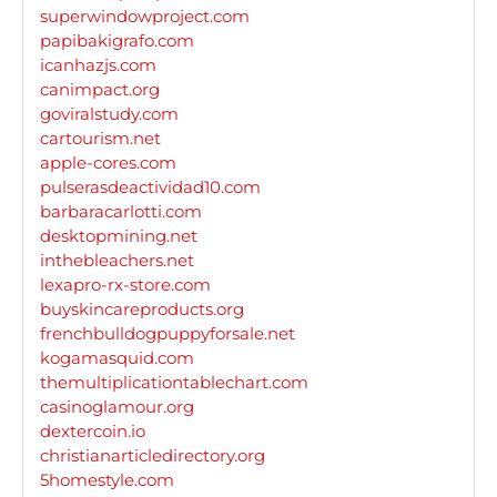
superwindowproject.com
papibakigrafo.com
icanhazjs.com
canimpact.org
goviralstudy.com
cartourism.net
apple-cores.com
pulserasdeactividad10.com
barbaracarlotti.com
desktopmining.net
inthebleachers.net
lexapro-rx-store.com
buyskincareproducts.org
frenchbulldogpuppyforsale.net
kogamasquid.com
themultiplicationtablechart.com
casinoglamour.org
dextercoin.io
christianarticledirectory.org
5homestyle.com