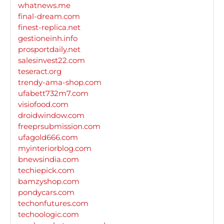
whatnews.me
final-dream.com
finest-replica.net
gestioneinh.info
prosportdaily.net
salesinvest22.com
teseract.org
trendy-ama-shop.com
ufabett732m7.com
visiofood.com
droidwindow.com
freeprsubmission.com
ufagold666.com
myinteriorblog.com
bnewsindia.com
techiepick.com
bamzyshop.com
pondycars.com
techonfutures.com
techoologic.com