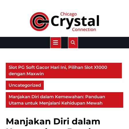
Skip
to
content
Open
Button
Slot PG Soft Gacor Hari Ini, Pilihan Slot X1000
dengan Maxwin
Uncategorized
Manjakan Diri dalam Kemewahan: Panduan
Utama untuk Menjalani Kehidupan Mewah
Manjakan Diri dalam