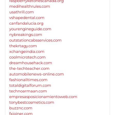
raspberryketonescanada.org
medihealthrules.com
usathrill.com
vshapedental.com
canfandalucia.org
yourengineguide.com
nybreakings.com
outstationcabsservices.com
thekrtagy.com
xchangeindia.com
coolmicrotech.com
dreamhousehack.com
the-techteacher.com
automobilenews-online.com
fashionalltimes.com
totaldigitalforum.com
technoarmaan.com
empresasposicionamientoweb.com
tonybestcosmetics.com
buzznc.com
fxjoiner.com