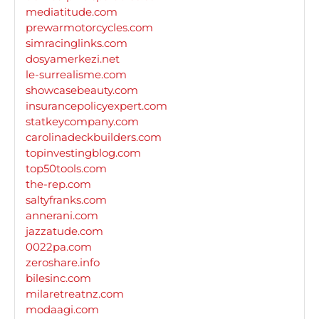
mediatitude.com
prewarmotorcycles.com
simracinglinks.com
dosyamerkezi.net
le-surrealisme.com
showcasebeauty.com
insurancepolicyexpert.com
statkeycompany.com
carolinadeckbuilders.com
topinvestingblog.com
top50tools.com
the-rep.com
saltyfranks.com
annerani.com
jazzatude.com
0022pa.com
zeroshare.info
bilesinc.com
milaretreatnz.com
modaagi.com