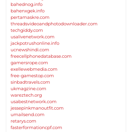
bahednog.info
bahenxgek.info
pertamaskre.com
threadsvideoandphotodownloader.com
techgiddy.com
usalivenetwork.com
jackpotrushonline.info
ucnewshindi.com
freecellphonedatabase.com
gamersrope.com
exellewebmedia.com
free-gamestop.com
sinbadtravels.com
ukmagzine.com
wareztech.org
usabestnetwork.com
jessepinkmanoutfit.com
umailsend.com
retarys.com
fasterformationcpf.com