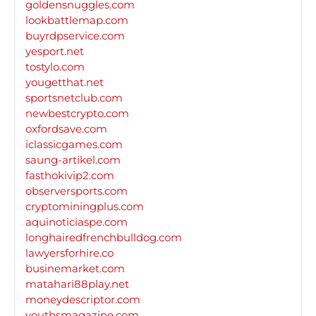
goldensnuggles.com
lookbattlemap.com
buyrdpservice.com
yesport.net
tostylo.com
yougetthat.net
sportsnetclub.com
newbestcrypto.com
oxfordsave.com
iclassicgames.com
saung-artikel.com
fasthokivip2.com
observersports.com
cryptominingplus.com
aquinoticiaspe.com
longhairedfrenchbulldog.com
lawyersforhire.co
businemarket.com
matahari88play.net
moneydescriptor.com
youthsmagazine.com