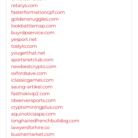
retarys.com
fasterformationcpf.com
goldensnuggles.com
lookbattlemap.com
buyrdpservice.com
yesport.net
tostylo.com
yougetthat.net
sportsnetclub.com
newbestcrypto.com
oxfordsave.com
iclassicgames.com
saung-artikel.com
fasthokivip2.com
observersports.com
cryptominingplus.com
aquinoticiaspe.com
longhairedfrenchbulldog.com
lawyersforhire.co
businemarket.com