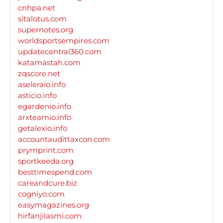
cnhpa.net
sitalotus.com
supernotes.org
worldsportsempires.com
updatecentral360.com
katamastah.com
zqscore.net
aseleraio.info
asticio.info
egardenio.info
arxteamio.info
getalexio.info
accountaudittaxcon.com
prymprint.com
sportkeeda.org
besttimespend.com
careandcure.biz
cogniyo.com
easymagazines.org
hirfanjilasmi.com