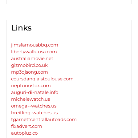
Links
jimsfamousbbq.com
libertywalk-usa.com
australiamovie.net
gizmobird.co.uk
mp3djsong.com
coursdanglaistoulouse.com
neptunuslex.com
auguri-di-natale.info
michelewatch.us
omega--watches.us
breitling-watches.us
tgarnettcentrallautoads.com
fixadvert.com
autopluz.co