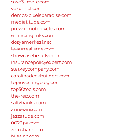
save3time-c.com
vexonhcf.com
demos-pixelsparadise.com
mediatitude.com
prewarmotorcycles.com
simracinglinks.com
dosyamerkezi.net
le-surrealisme.com
showcasebeauty.com
insurancepolicyexpert.com
statkeycompany.com
carolinadeckbuilders.com
topinvestingblog.com
top50tools.com
the-rep.com
saltyfranks.com
annerani.com
jazzatude.com
0022pa.com
zeroshare.info
bilesinc.com