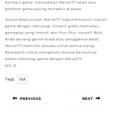
bermain game, menjadikan Marvel77 salah satu
platform game paling mutakhir di pasar.
Secara keseluruhan, Marvel77 siap merevolusi industri
game dengan teknologi inovatif, grafis memukau,
gameplay yang imersif, dan fitur-fitur inovatif. Baik
Anda seorang gamer biasa atau penggemar berat,
Marvel77 memiliki sesuatu untuk semua orang.
Bersiaplah untuk mengalami evolusi berikutnya
dalam teknologi game dengan Marvel77.
[ad_2]
Tags:
slot
Post
navigation
PREVIOUS
NEXT
Previous
Next
post:
post: