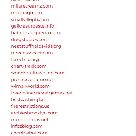
milaretreatnz.com
modaagi.com
smallvilleph.com
galiciasuroeste.info
batallasdeguerra.com
dregstudios.com
neatstuffhelpskids.org
moraessoccer.com
forochile.org
chart-track.com
wonderfultraveling.com
promocioname.net
wimaxworld.com
freeonlinecricketgames.net
bestcashing.biz
firerestrictions.us
archiesbrooklyn.com
muambeiros.net
infozblog.com
chonbaihat.com