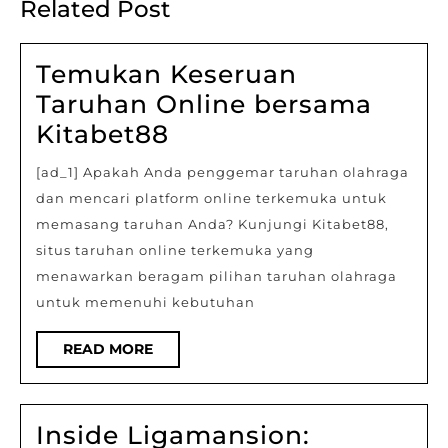
Related Post
Temukan Keseruan
Taruhan Online bersama
Temukan
Kitabet88
Keseruan
[ad_1] Apakah Anda penggemar taruhan olahraga
Taruhan
dan mencari platform online terkemuka untuk
Online
memasang taruhan Anda? Kunjungi Kitabet88,
bersama
situs taruhan online terkemuka yang
menawarkan beragam pilihan taruhan olahraga
Kitabet88
untuk memenuhi kebutuhan
READ
READ MORE
MORE
Inside Ligamansion: