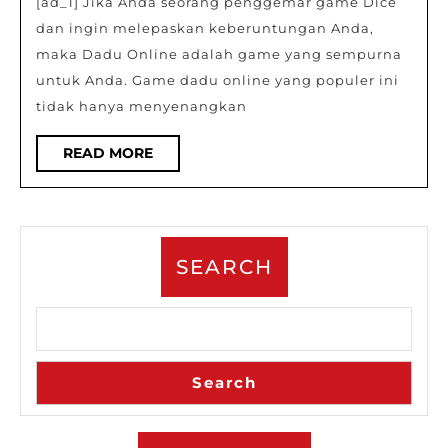
[ad_1] Jika Anda seorang penggemar game Dice
Anda
dan ingin melepaskan keberuntungan Anda,
dengan
maka Dadu Online adalah game yang sempurna
Dadu
untuk Anda. Game dadu online yang populer ini
tidak hanya menyenangkan
Online:
Tips
READ
READ MORE
dan
MORE
Strategi
SEARCH
Search