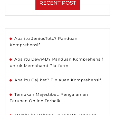
RECENT POST
Apa itu JeniusToto? Panduan
Komprehensif
Apa itu Dewi4D? Panduan Komprehensif
untuk Memahami Platform
Apa itu Gajibet? Tinjauan Komprehensif
Temukan Majestibet: Pengalaman
Taruhan Online Terbaik