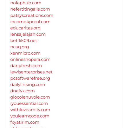
nofaphub.com
nefertitingalls.com
patsyscreations.com
income4proof.com
educaritas.org
lensajelajah.com
betflik09.net
ncaq.org
xenmicro.com
onlineshopera.com
dartyfresh.com
lewisenterprises.net
pcsoftwarefree.org
dailylinking.com
dnafyx.com
giocolenuvole.com
iyouessential.com
withloveamity.com
youlearncode.com
fxyatirim.com