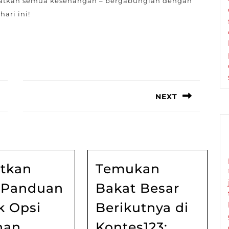
ewatkan semua kesenangan – bergabunglah dengan
ari ini!
NEXT
Next
post:
tkan
Temukan
: Panduan
Bakat Besar
k Opsi
Berikutnya di
han
Kontes123: