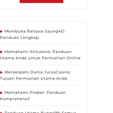
Membuka Rahasia Saung4D:
Panduan Lengkap
Memahami Ahlcasino: Panduan
Utama Anda untuk Permainan Online
Menjelajahi Dunia JurusCasino:
Tujuan Permainan Utama Anda
Memahami Plisbet: Panduan
Komprehensif
Panduan Utama Bunga99: Semua