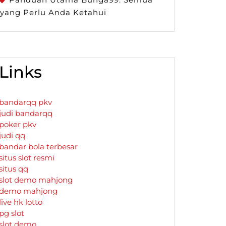
yang Perlu Anda Ketahui
Links
bandarqq pkv
judi bandarqq
poker pkv
judi qq
bandar bola terbesar
situs slot resmi
situs qq
slot demo mahjong
demo mahjong
live hk lotto
pg slot
slot demo