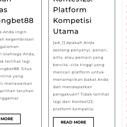
as
Platform
Dapatkan
ngbet88
Kompetisi
Aksi:
Temukan
Utama
ka Anda ingin
Panduan
Bakat
h kegembiraan
untuk
[ad_1] Apakah Anda
Besar
ngalaman
seorang penyanyi, penari,
Opsi
Berikutnya
 olahraga Anda,
artis, atau pemain yang
Taruhan
k terlihat lagi
di
bercita -cita tinggi yang
Teratas
angbet88. Situs
Kontes123:
mencari platform untuk
online yang
Menangbet88
Platform
menampilkan bakat Anda
ini menawarkan
dan mendapatkan
Kompetisi
pilihan taruhan
pengakuan? Tidak terlihat
Utama
enggemar
lagi dari Kontes123,
platform kompetisi
READ
 MORE
READ
READ MORE
MORE