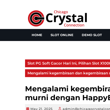
Skip
to
content
HOME
SLOT ONLINE
DEMO SLOT
Slot PG Soft Gacor Hari Ini, Pilihan Slot X
Mengalami kegembiraan dan kegembiraan 
Mengalami kegembir
murni dengan Happy
May 21, 2025
admin@chicagocrystalco
May