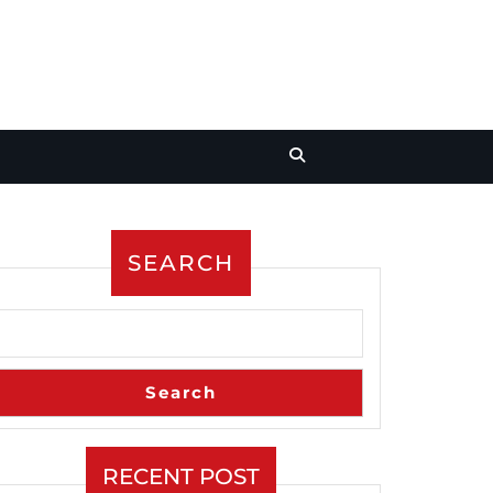
SEARCH
Search
RECENT POST