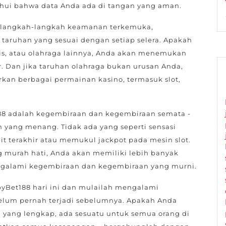
ahui bahwa data Anda ada di tangan yang aman.
 langkah-langkah keamanan terkemuka,
taruhan yang sesuai dengan setiap selera. Apakah
is, atau olahraga lainnya, Anda akan menemukan
. Dan jika taruhan olahraga bukan urusan Anda,
kan berbagai permainan kasino, termasuk slot,
88 adalah kegembiraan dan kegembiraan semata -
 yang menang. Tidak ada yang seperti sensasi
t terakhir atau memukul jackpot pada mesin slot.
 murah hati, Anda akan memiliki lebih banyak
galami kegembiraan dan kegembiraan yang murni.
Bet188 hari ini dan mulailah mengalami
lum pernah terjadi sebelumnya. Apakah Anda
yang lengkap, ada sesuatu untuk semua orang di