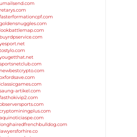
ncak
umailsend.com
a
retarys.com
fasterformationcpf.com
goldensnuggles.com
lookbattlemap.com
buyrdpservice.com
yesport.net
tostylo.com
yougetthat.net
sportsnetclub.com
newbestcrypto.com
oxfordsave.com
iclassicgames.com
saung-artikel.com
fasthokivip2.com
observersports.com
cryptominingplus.com
aquinoticiaspe.com
longhairedfrenchbulldog.com
lawyersforhire.co