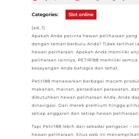
24,
2025
Categories:
Slot online
[ad_1]
Apakah Anda pecinta hewan peliharaan yang m
dengan teman berbulu Anda? Tidak terlihat la
hewan peliharaan. Apakah Anda memiliki anji
peliharaan lainnya, PETIR188 memiliki sem
kesayangan Anda bahagia dan sehat.
Petir188 menawarkan berbagai macam produk
makanan, mainan, persediaan perawatan, dan 
dibutuhkan hewan peliharaan Anda, Anda da
dinavigasi. Dari merek premium hingga pilih
setiap anggaran dan setiap hewan peliharaan
Tapi Petir188 lebih dari sekadar pengecer – 
hewan peliharaan. Situs web ini menampilkan a