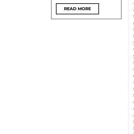
Pemu
Tangg
READ
READ MORE
MORE
Lagu