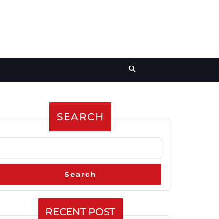
SEARCH
Search
RECENT POST