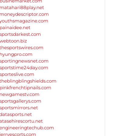
businemarket.com
matahari88play.net
moneydescriptor.com
youthsmagazine.com
painaidee.net
sportsdarkest.com
webtoon.biz
thesportswires.com
hyungpro.com
sportingnewsnet.com
sportstime24day.com
sporteslive.com
theblingblingshields.com
pinkfrenchtipnails.com
newgamestv.com
sportsgallerys.com
sportsmirrors.net
datasports.net
atasehirescortu.net
engineeringtechub.com
jerryescorts.com