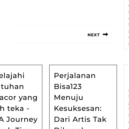
NEXT
Next
post:
elajahi
Perjalanan
ntuhan
Bisa123
acor yang
Menuju
h teka -
Kesuksesan:
 A Journey
Dari Artis Tak
Menjelajahi