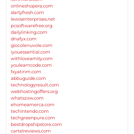
onlineshopera.com
dartyfresh.com
lewisenterprises.net
pcsoftwarefree.org
dailylinking.com
dnafyx.com
giocolenuvole.com
iyouessential.com
withloveamity.com
youlearncode.com
fxyatirim.com
abbuguide.com
technologyresult.com
webhostingoffers.org
whatszow.com
ehomeamerca.com
techintendo.com
techgreenpure.com
bestdropshipstore.com
cartelreviews.com