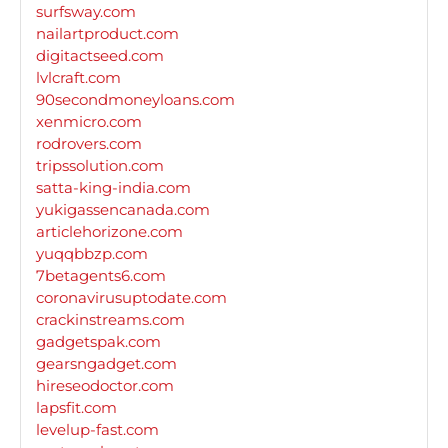
surfsway.com
nailartproduct.com
digitactseed.com
lvlcraft.com
90secondmoneyloans.com
xenmicro.com
rodrovers.com
tripssolution.com
satta-king-india.com
yukigassencanada.com
articlehorizone.com
yuqqbbzp.com
7betagents6.com
coronavirusuptodate.com
crackinstreams.com
gadgetspak.com
gearsngadget.com
hireseodoctor.com
lapsfit.com
levelup-fast.com