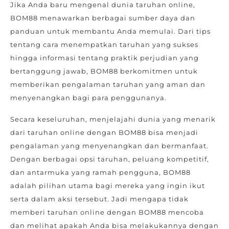
Jika Anda baru mengenal dunia taruhan online,
BOM88 menawarkan berbagai sumber daya dan
panduan untuk membantu Anda memulai. Dari tips
tentang cara menempatkan taruhan yang sukses
hingga informasi tentang praktik perjudian yang
bertanggung jawab, BOM88 berkomitmen untuk
memberikan pengalaman taruhan yang aman dan
menyenangkan bagi para penggunanya.
Secara keseluruhan, menjelajahi dunia yang menarik
dari taruhan online dengan BOM88 bisa menjadi
pengalaman yang menyenangkan dan bermanfaat.
Dengan berbagai opsi taruhan, peluang kompetitif,
dan antarmuka yang ramah pengguna, BOM88
adalah pilihan utama bagi mereka yang ingin ikut
serta dalam aksi tersebut. Jadi mengapa tidak
memberi taruhan online dengan BOM88 mencoba
dan melihat apakah Anda bisa melakukannya dengan