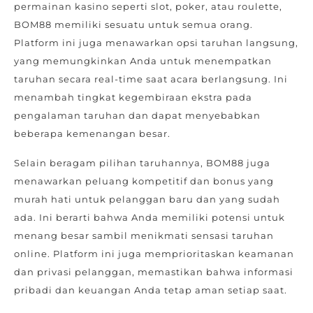
permainan kasino seperti slot, poker, atau roulette,
BOM88 memiliki sesuatu untuk semua orang.
Platform ini juga menawarkan opsi taruhan langsung,
yang memungkinkan Anda untuk menempatkan
taruhan secara real-time saat acara berlangsung. Ini
menambah tingkat kegembiraan ekstra pada
pengalaman taruhan dan dapat menyebabkan
beberapa kemenangan besar.
Selain beragam pilihan taruhannya, BOM88 juga
menawarkan peluang kompetitif dan bonus yang
murah hati untuk pelanggan baru dan yang sudah
ada. Ini berarti bahwa Anda memiliki potensi untuk
menang besar sambil menikmati sensasi taruhan
online. Platform ini juga memprioritaskan keamanan
dan privasi pelanggan, memastikan bahwa informasi
pribadi dan keuangan Anda tetap aman setiap saat.