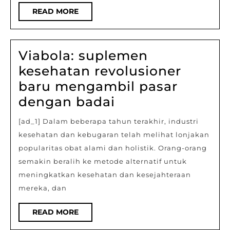
READ
READ MORE
MORE
Viabola: suplemen
kesehatan revolusioner
baru mengambil pasar
Viabola:
dengan badai
suplemen
[ad_1] Dalam beberapa tahun terakhir, industri
kesehatan
kesehatan dan kebugaran telah melihat lonjakan
revolusioner
popularitas obat alami dan holistik. Orang-orang
baru
semakin beralih ke metode alternatif untuk
meningkatkan kesehatan dan kesejahteraan
mengambil
mereka, dan
pasar
dengan
READ
READ MORE
badai
MORE