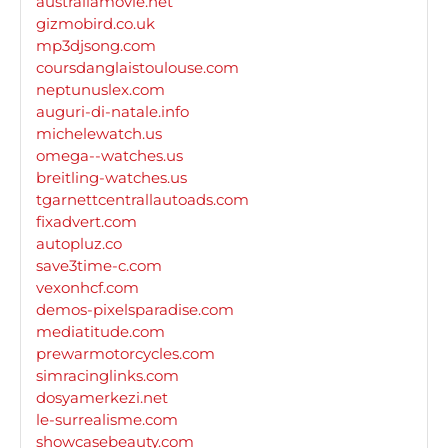
australiamovie.net
gizmobird.co.uk
mp3djsong.com
coursdanglaistoulouse.com
neptunuslex.com
auguri-di-natale.info
michelewatch.us
omega--watches.us
breitling-watches.us
tgarnettcentrallautoads.com
fixadvert.com
autopluz.co
save3time-c.com
vexonhcf.com
demos-pixelsparadise.com
mediatitude.com
prewarmotorcycles.com
simracinglinks.com
dosyamerkezi.net
le-surrealisme.com
showcasebeauty.com