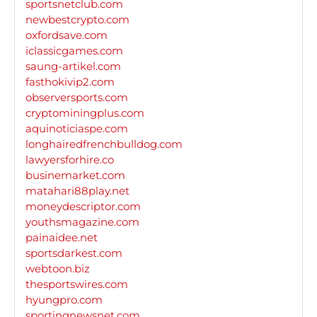
sportsnetclub.com
newbestcrypto.com
oxfordsave.com
iclassicgames.com
saung-artikel.com
fasthokivip2.com
observersports.com
cryptominingplus.com
aquinoticiaspe.com
longhairedfrenchbulldog.com
lawyersforhire.co
businemarket.com
matahari88play.net
moneydescriptor.com
youthsmagazine.com
painaidee.net
sportsdarkest.com
webtoon.biz
thesportswires.com
hyungpro.com
sportingnewsnet.com