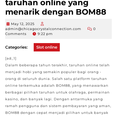
taruhan online yang
menarik dengan BOM88
May 12, 2025
May
admin@chicagocrystalconnection.com
0
12,
admin@chicagocr
Comments
9:22 pm
2025
Categories:
Slot online
[ad_1]
Dalam beberapa tahun terakhir, taruhan online telah
menjadi hobi yang semakin populer bagi orang -
orang di seluruh dunia. Salah satu platform taruhan
online terkemuka adalah BOM88, yang menawarkan
berbagai pilihan taruhan untuk olahraga, permainan
kasino, dan banyak lagi. Dengan antarmuka yang
ramah pengguna dan sistem pembayaran yang aman,
BOM88 dengan cepat menjadi pilihan untuk banyak