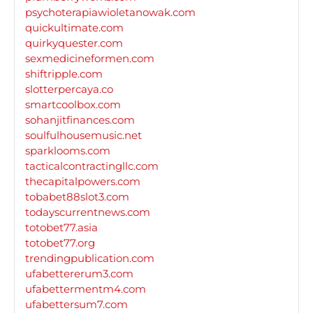
psychoterapiawioletanowak.com
quickultimate.com
quirkyquester.com
sexmedicineformen.com
shiftripple.com
slotterpercaya.co
smartcoolbox.com
sohanjitfinances.com
soulfulhousemusic.net
sparklooms.com
tacticalcontractingllc.com
thecapitalpowers.com
tobabet88slot3.com
todayscurrentnews.com
totobet77.asia
totobet77.org
trendingpublication.com
ufabettererum3.com
ufabettermentm4.com
ufabettersum7.com