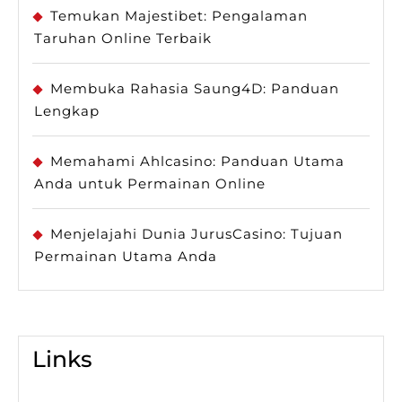
Temukan Majestibet: Pengalaman
Taruhan Online Terbaik
Membuka Rahasia Saung4D: Panduan
Lengkap
Memahami Ahlcasino: Panduan Utama
Anda untuk Permainan Online
Menjelajahi Dunia JurusCasino: Tujuan
Permainan Utama Anda
Links