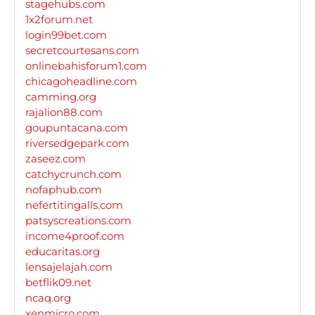
stagehubs.com
1x2forum.net
login99bet.com
secretcourtesans.com
onlinebahisforum1.com
chicagoheadline.com
camming.org
rajalion88.com
goupuntacana.com
riversedgepark.com
zaseez.com
catchycrunch.com
nofaphub.com
nefertitingalls.com
patsyscreations.com
income4proof.com
educaritas.org
lensajelajah.com
betflik09.net
ncaq.org
xenmicro.com