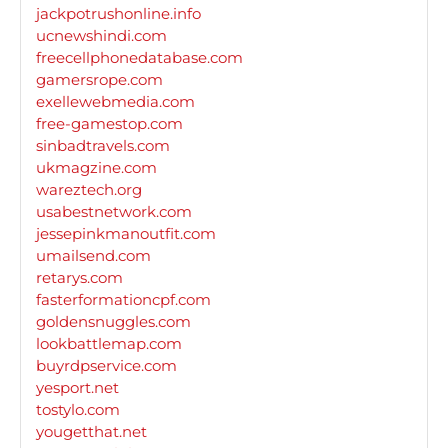
jackpotrushonline.info
ucnewshindi.com
freecellphonedatabase.com
gamersrope.com
exellewebmedia.com
free-gamestop.com
sinbadtravels.com
ukmagzine.com
wareztech.org
usabestnetwork.com
jessepinkmanoutfit.com
umailsend.com
retarys.com
fasterformationcpf.com
goldensnuggles.com
lookbattlemap.com
buyrdpservice.com
yesport.net
tostylo.com
yougetthat.net