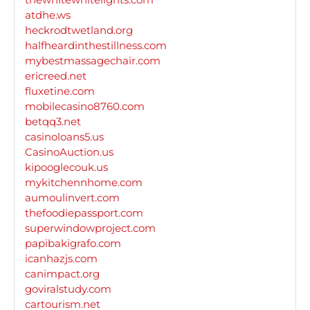
atdhe.ws
heckrodtwetland.org
halfheardinthestillness.com
mybestmassagechair.com
ericreed.net
fluxetine.com
mobilecasino8760.com
betqq3.net
casinoloans5.us
CasinoAuction.us
kipooglecouk.us
mykitchennhome.com
aumoulinvert.com
thefoodiepassport.com
superwindowproject.com
papibakigrafo.com
icanhazjs.com
canimpact.org
goviralstudy.com
cartourism.net