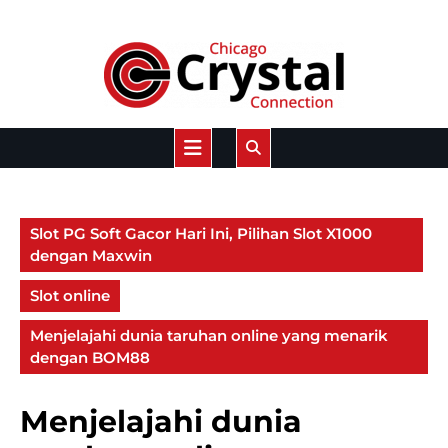
Skip
to
content
Open
Button
Slot PG Soft Gacor Hari Ini, Pilihan Slot X1000
dengan Maxwin
Slot online
Menjelajahi dunia taruhan online yang menarik
dengan BOM88
Menjelajahi dunia