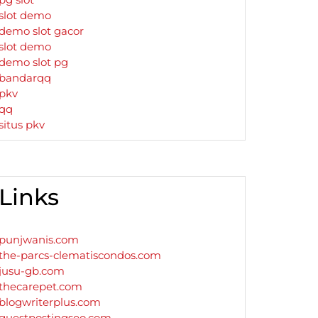
slot demo
demo slot gacor
slot demo
demo slot pg
bandarqq
pkv
qq
situs pkv
Links
punjwanis.com
the-parcs-clematiscondos.com
jusu-gb.com
thecarepet.com
blogwriterplus.com
guestpostingseo.com