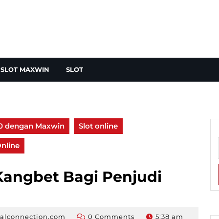
SLOT MAXWIN
SLOT
1000 dengan Maxwin
Slot online
nline
Kangbet Bagi Penjudi
alconnection.com
0 Comments
5:38 am
admin@chicagocrystalconnection.com