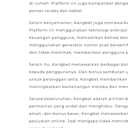
di rumah. Platform ini juga kompatibel deng
ponsel cerdas dan tablet.
Selain kenyamanan, Kangbet juga menawarka
Platform ini menggunakan teknologi enkripsi
keuangan pengguna, memastikan bahwa data
menggunakan generator nomor acak berserti
dan tidak memihak, memberikan pengguna p
Selain itu, Kangbet menawarkan berbagai b
kepada penggunanya. Dari bonus sambutan u
untuk pelanggan setia, Kangbet memberikan
meningkatkan kemenangan mereka dan meni
Secara keseluruhan, Kangbet adalah pilihan 
permainan yang andal dan menghibur. Deng
aman, dan bonus besar, Kangbet menawarkan
perjudian online. Jadi mengapa tidak mencob