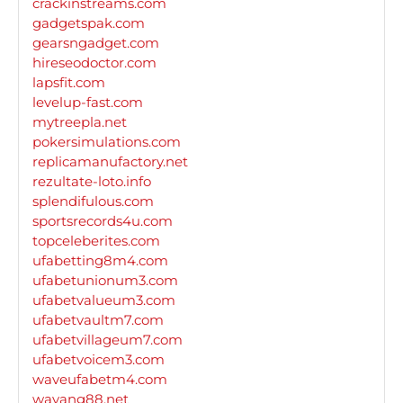
crackinstreams.com
gadgetspak.com
gearsngadget.com
hireseodoctor.com
lapsfit.com
levelup-fast.com
mytreepla.net
pokersimulations.com
replicamanufactory.net
rezultate-loto.info
splendifulous.com
sportsrecords4u.com
topceleberites.com
ufabetting8m4.com
ufabetunionum3.com
ufabetvalueum3.com
ufabetvaultm7.com
ufabetvillageum7.com
ufabetvoicem3.com
waveufabetm4.com
wayang88.net