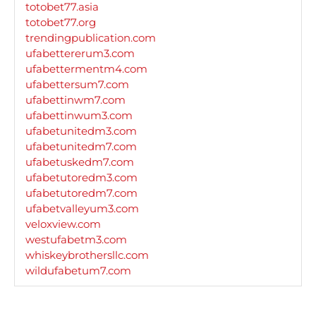
totobet77.asia
totobet77.org
trendingpublication.com
ufabettererum3.com
ufabettermentm4.com
ufabettersum7.com
ufabettinwm7.com
ufabettinwum3.com
ufabetunitedm3.com
ufabetunitedm7.com
ufabetuskedm7.com
ufabetutoredm3.com
ufabetutoredm7.com
ufabetvalleyum3.com
veloxview.com
westufabetm3.com
whiskeybrothersllc.com
wildufabetum7.com