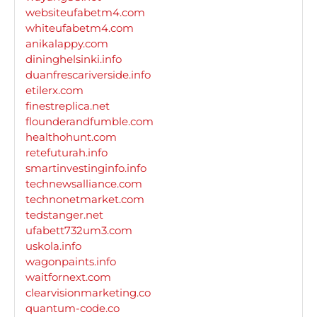
websiteufabetm4.com
whiteufabetm4.com
anikalappy.com
dininghelsinki.info
duanfrescariverside.info
etilerx.com
finestreplica.net
flounderandfumble.com
healthohunt.com
retefuturah.info
smartinvestinginfo.info
technewsalliance.com
technonetmarket.com
tedstanger.net
ufabett732um3.com
uskola.info
wagonpaints.info
waitfornext.com
clearvisionmarketing.co
quantum-code.co