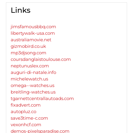
Links
jimsfamousbbq.com
libertywalk-usa.com
australiamovie.net
gizmobird.co.uk
mp3djsong.com
coursdanglaistoulouse.com
neptunuslex.com
auguri-di-natale.info
michelewatch.us
omega--watches.us
breitling-watches.us
tgarnettcentrallautoads.com
fixadvert.com
autopluz.co
save3time-c.com
vexonhcf.com
demos-pixelsparadise.com