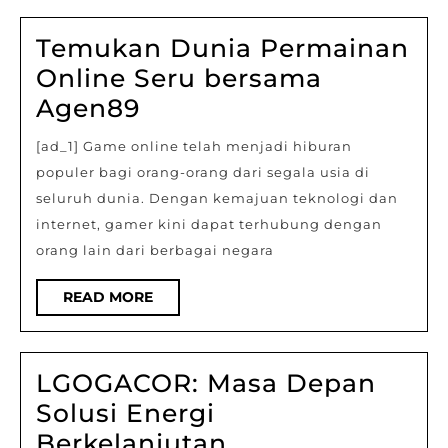
Temukan Dunia Permainan
Online Seru bersama
Temukan
Agen89
Dunia
[ad_1] Game online telah menjadi hiburan
Permainan
populer bagi orang-orang dari segala usia di
Online
seluruh dunia. Dengan kemajuan teknologi dan
Seru
internet, gamer kini dapat terhubung dengan
orang lain dari berbagai negara
bersama
Agen89
READ
READ MORE
MORE
LGOGACOR: Masa Depan
Solusi Energi
LGOGACOR:
Berkelanjutan