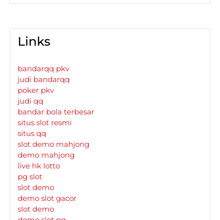
Links
bandarqq pkv
judi bandarqq
poker pkv
judi qq
bandar bola terbesar
situs slot resmi
situs qq
slot demo mahjong
demo mahjong
live hk lotto
pg slot
slot demo
demo slot gacor
slot demo
demo slot pg