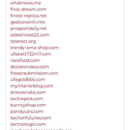
whatnews.me
final-dream.com
finest-replica.net
gestioneinh.info
prosportdaily.net
salesinvest22.com
teseract.org
trendy-ama-shop.com
ufabett732m7.com
visiofood.com
droidwindow.com
freeprsubmission.com
ufagold666.com
myinteriorblog.com
bnewsindia.com
techiepick.com
bamzyshop.com
pondycars.com
techonfutures.com
techoologic.com