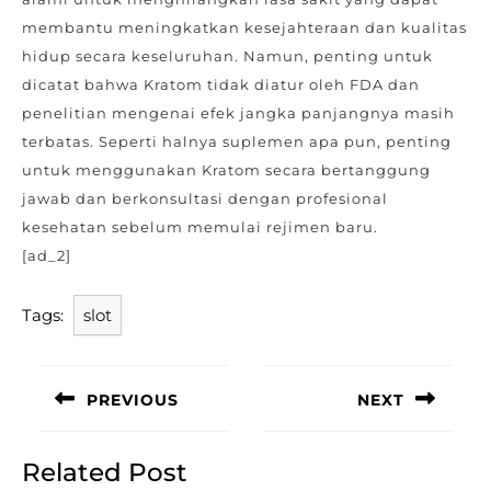
membantu meningkatkan kesejahteraan dan kualitas
hidup secara keseluruhan. Namun, penting untuk
dicatat bahwa Kratom tidak diatur oleh FDA dan
penelitian mengenai efek jangka panjangnya masih
terbatas. Seperti halnya suplemen apa pun, penting
untuk menggunakan Kratom secara bertanggung
jawab dan berkonsultasi dengan profesional
kesehatan sebelum memulai rejimen baru.
[ad_2]
Tags:
slot
Post
navigation
PREVIOUS
NEXT
Previous
Next
post:
post:
Related Post