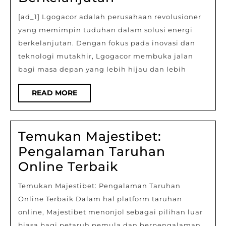
Masa
[ad_1] Lgogacor adalah perusahaan revolusioner
Depan
yang memimpin tuduhan dalam solusi energi
Solusi
berkelanjutan. Dengan fokus pada inovasi dan
Energi
teknologi mutakhir, Lgogacor membuka jalan
bagi masa depan yang lebih hijau dan lebih
Berkelanjutan
READ
READ MORE
MORE
Temukan Majestibet:
Pengalaman Taruhan
Temukan
Online Terbaik
Majestibet:
Temukan Majestibet: Pengalaman Taruhan
Pengalaman
Online Terbaik Dalam hal platform taruhan
Taruhan
online, Majestibet menonjol sebagai pilihan luar
biasa bagi petaruh pemula dan berpengalaman.