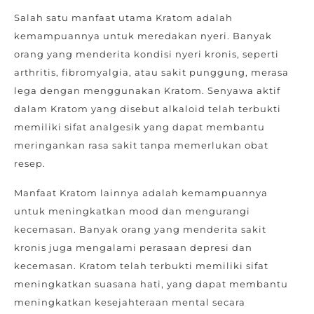
Salah satu manfaat utama Kratom adalah
kemampuannya untuk meredakan nyeri. Banyak
orang yang menderita kondisi nyeri kronis, seperti
arthritis, fibromyalgia, atau sakit punggung, merasa
lega dengan menggunakan Kratom. Senyawa aktif
dalam Kratom yang disebut alkaloid telah terbukti
memiliki sifat analgesik yang dapat membantu
meringankan rasa sakit tanpa memerlukan obat
resep.
Manfaat Kratom lainnya adalah kemampuannya
untuk meningkatkan mood dan mengurangi
kecemasan. Banyak orang yang menderita sakit
kronis juga mengalami perasaan depresi dan
kecemasan. Kratom telah terbukti memiliki sifat
meningkatkan suasana hati, yang dapat membantu
meningkatkan kesejahteraan mental secara