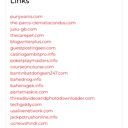
Links
punjwanis.com
the-parcs-clematiscondos.com
jusu-gb.com
thecarepet.com
blogwriterplus.com
guestpostingseo.com
casinogambitpro.info
pokerplaymasters.info
courseoncourse.com
bantinbatdongsan247.com
bahednog.info
bahenxgek.info
pertamaskre.com
threadsvideoandphotodownloader.com
techgiddy.com
usalivenetwork.com
jackpotrushonline.info
ucnewshindi.com