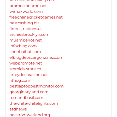
promocioname.net
wimaxworld.com
freeonlinecricketgames.net
bestcashing.biz
firerestrictions.us
archiesbrooklyn.com
muambeiros.net
infozblog.com
chonbaihat.com
elblogdeoscargonzalez.com
webpromote.net
steroids-store.co
arteydecoracion.net
fithog.com
bestlaptopbestmonitor.com
georginaryland.com
roseandbasil.com
thewhitewhitelights.com
atdhe.ws
heckrodtwetland.org