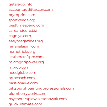
getalexio.info
accountaudittaxcon.com
prymprint.com
sportkeeda.org
besttimespend.com
careandcure.biz
cogniyo.com
easymagazines.org
hirfanjilasmi.com
hometricks.org
leathercraftpro.com
microgridpower.org
mixiqo.com
needglobe.com
ortocoach.com
passionawe.com
pittsburghpaintingprofessionals.com
plumberryworks.com
psychoterapiawioletanowak.com
quickultimate.com