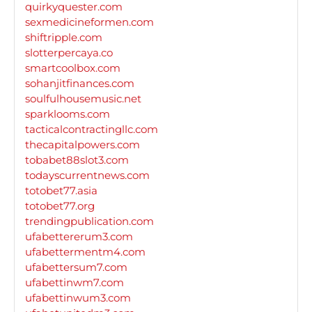
quirkyquester.com
sexmedicineformen.com
shiftripple.com
slotterpercaya.co
smartcoolbox.com
sohanjitfinances.com
soulfulhousemusic.net
sparklooms.com
tacticalcontractingllc.com
thecapitalpowers.com
tobabet88slot3.com
todayscurrentnews.com
totobet77.asia
totobet77.org
trendingpublication.com
ufabettererum3.com
ufabettermentm4.com
ufabettersum7.com
ufabettinwm7.com
ufabettinwum3.com