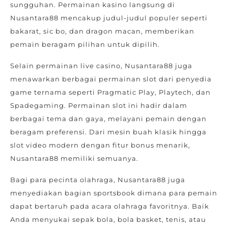
sungguhan. Permainan kasino langsung di
Nusantara88 mencakup judul-judul populer seperti
bakarat, sic bo, dan dragon macan, memberikan
pemain beragam pilihan untuk dipilih.
Selain permainan live casino, Nusantara88 juga
menawarkan berbagai permainan slot dari penyedia
game ternama seperti Pragmatic Play, Playtech, dan
Spadegaming. Permainan slot ini hadir dalam
berbagai tema dan gaya, melayani pemain dengan
beragam preferensi. Dari mesin buah klasik hingga
slot video modern dengan fitur bonus menarik,
Nusantara88 memiliki semuanya.
Bagi para pecinta olahraga, Nusantara88 juga
menyediakan bagian sportsbook dimana para pemain
dapat bertaruh pada acara olahraga favoritnya. Baik
Anda menyukai sepak bola, bola basket, tenis, atau