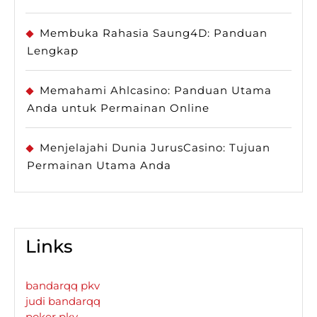
Membuka Rahasia Saung4D: Panduan
Lengkap
Memahami Ahlcasino: Panduan Utama
Anda untuk Permainan Online
Menjelajahi Dunia JurusCasino: Tujuan
Permainan Utama Anda
Links
bandarqq pkv
judi bandarqq
poker pkv