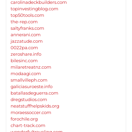
carolinadeckbuilders.com
topinvestingblog.com
top50tools.com
the-rep.com
saltyfranks.com
annerani.com
jazzatude.com
0022pa.com
zeroshare.info
bilesinc.com
milaretreatnz.com
modaagi.com
smallvilleph.com
galiciasuroeste.info
batallasdeguerra.com
dregstudios.com
neatstuffhelpskids.org
moraessoccer.com
forochile.org
chart-track.com
wonderfultraveling.com