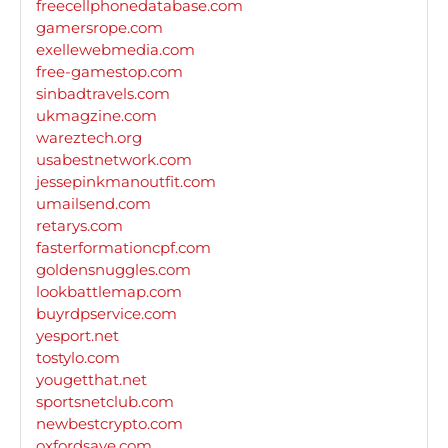
freecellphonedatabase.com
gamersrope.com
exellewebmedia.com
free-gamestop.com
sinbadtravels.com
ukmagzine.com
wareztech.org
usabestnetwork.com
jessepinkmanoutfit.com
umailsend.com
retarys.com
fasterformationcpf.com
goldensnuggles.com
lookbattlemap.com
buyrdpservice.com
yesport.net
tostylo.com
yougetthat.net
sportsnetclub.com
newbestcrypto.com
oxfordsave.com