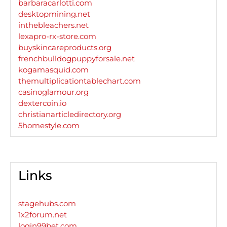
barbaracarlotti.com
desktopmining.net
inthebleachers.net
lexapro-rx-store.com
buyskincareproducts.org
frenchbulldogpuppyforsale.net
kogamasquid.com
themultiplicationtablechart.com
casinoglamour.org
dextercoin.io
christianarticledirectory.org
5homestyle.com
Links
stagehubs.com
1x2forum.net
login99bet.com