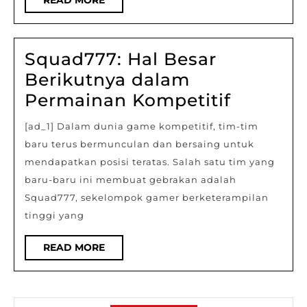
READ MORE
Tentang
MORE
MDG99
Squad777: Hal Besar
Berikutnya dalam
Squad77
Permainan Kompetitif
Hal
[ad_1] Dalam dunia game kompetitif, tim-tim
Besar
baru terus bermunculan dan bersaing untuk
Berikut
mendapatkan posisi teratas. Salah satu tim yang
dalam
baru-baru ini membuat gebrakan adalah
Squad777, sekelompok gamer berketerampilan
Permai
tinggi yang
Kompeti
READ
READ MORE
MORE