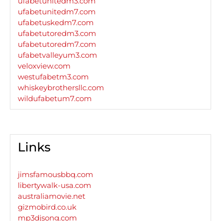
ufabetunitedm3.com
ufabetunitedm7.com
ufabetuskedm7.com
ufabetutoredm3.com
ufabetutoredm7.com
ufabetvalleyum3.com
veloxview.com
westufabetm3.com
whiskeybrothersllc.com
wildufabetum7.com
Links
jimsfamousbbq.com
libertywalk-usa.com
australiamovie.net
gizmobird.co.uk
mp3djsong.com