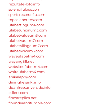
rezultate-loto.info
splendifulous.com
sportsrecords4u.com
topceleberites.com
ufabetting8m4.com
ufabetunionum3.com
ufabetvalueum3.com
ufabetvaultm7.com
ufabetvillageum7.com
ufabetvoicem3.com
waveufabetm4.com
wayang88.net
websiteufabetm4.com
whiteufabetm4.com
anikalappy.com
dininghelsinki.info
duanfrescariverside.info
etilerx.com
finestreplica.net
flounderandfumble.com