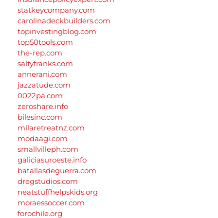
statkeycompany.com
carolinadeckbuilders.com
topinvestingblog.com
top50tools.com
the-rep.com
saltyfranks.com
annerani.com
jazzatude.com
0022pa.com
zeroshare.info
bilesinc.com
milaretreatnz.com
modaagi.com
smallvilleph.com
galiciasuroeste.info
batallasdeguerra.com
dregstudios.com
neatstuffhelpskids.org
moraessoccer.com
forochile.org