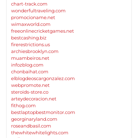
chart-track.com
wonderfultraveling.com
promocioname.net
wimaxworld.com
freeonlinecricketgames.net
bestcashing.biz
firerestrictions.us
archiesbrooklyn.com
muambeiros.net
infozblog.com
chonbaihat.com
elblogdeoscargonzalez.com
webpromote.net
steroids-store.co
arteydecoracion.net
fithog.com
bestlaptopbestmonitor.com
georginaryland.com
roseandbasil.com
thewhitewhitelights.com