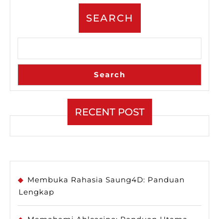
SEARCH
Search
RECENT POST
Membuka Rahasia Saung4D: Panduan
Lengkap