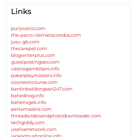
Links
punjwanis.com
the-parcs-clematiscondos.com
jusu-gb.com
thecarepet.com
blogwriterplus.com
guestpostingseo.com
casinogambitpro.info
pokerplaymasters.info
courseoncourse.com
bantinbatdongsan247.com
bahednog.info
bahenxgek.info
pertamaskre.com
threadsvideoandphotodownloader.com
techgiddy.com
usalivenetwork.com
jackpotrushonline.info