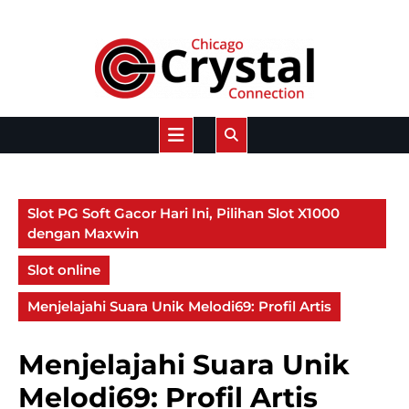
Skip
to
content
Open
Button
Slot PG Soft Gacor Hari Ini, Pilihan Slot X1000
dengan Maxwin
Slot online
Menjelajahi Suara Unik Melodi69: Profil Artis
Menjelajahi Suara Unik
Melodi69: Profil Artis