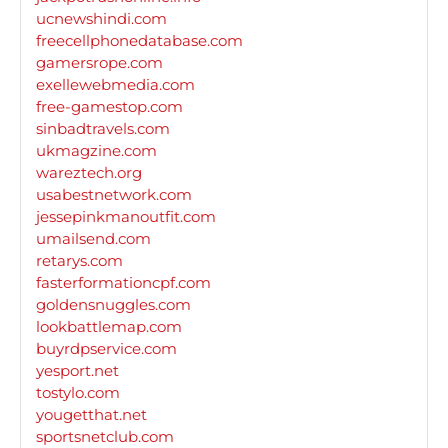
ucnewshindi.com
freecellphonedatabase.com
gamersrope.com
exellewebmedia.com
free-gamestop.com
sinbadtravels.com
ukmagzine.com
wareztech.org
usabestnetwork.com
jessepinkmanoutfit.com
umailsend.com
retarys.com
fasterformationcpf.com
goldensnuggles.com
lookbattlemap.com
buyrdpservice.com
yesport.net
tostylo.com
yougetthat.net
sportsnetclub.com