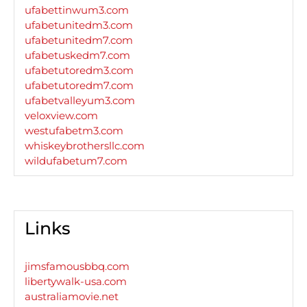
ufabettinwum3.com
ufabetunitedm3.com
ufabetunitedm7.com
ufabetuskedm7.com
ufabetutoredm3.com
ufabetutoredm7.com
ufabetvalleyum3.com
veloxview.com
westufabetm3.com
whiskeybrothersllc.com
wildufabetum7.com
Links
jimsfamousbbq.com
libertywalk-usa.com
australiamovie.net