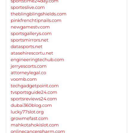
sportstime24day.com
sporteslive.com
theblingblingshields.com
pinkfrenchtipnails.com
newgamestv.com
sportsgallerys.com
sportsmirrors.net
datasports.net
atasehirescortu.net
engineeringtechub.com
jerryescorts.com
attorneylegal.co
voomb.com
techgadgetpoint.com
tvsportsguide24.com
sportsreviews24.com
dubai360blog.com
lucky77slot.org
growmefast.com
mahkotahokislot.com
onlinecancerpharm.com