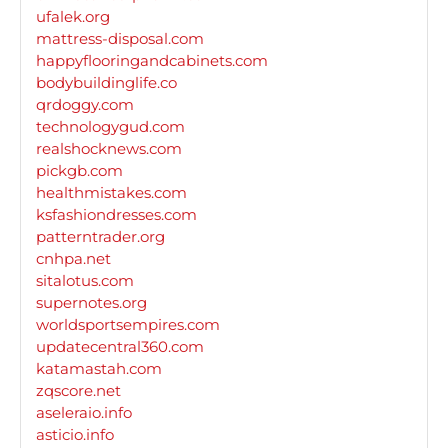
ufalek.org
mattress-disposal.com
happyflooringandcabinets.com
bodybuildinglife.co
qrdoggy.com
technologygud.com
realshocknews.com
pickgb.com
healthmistakes.com
ksfashiondresses.com
patterntrader.org
cnhpa.net
sitalotus.com
supernotes.org
worldsportsempires.com
updatecentral360.com
katamastah.com
zqscore.net
aseleraio.info
asticio.info