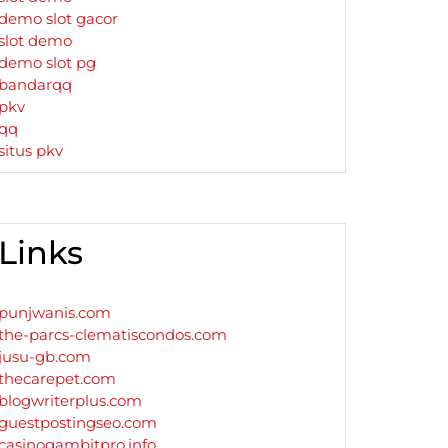
demo slot gacor
slot demo
demo slot pg
bandarqq
pkv
qq
situs pkv
Links
punjwanis.com
the-parcs-clematiscondos.com
jusu-gb.com
thecarepet.com
blogwriterplus.com
guestpostingseo.com
casinogambitpro.info