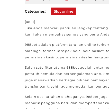
18,
2025
Categories:
Slot online
[ad_1]
Jika Anda mencari panduan lengkap tentang 988
kami akan membahas semua yang perlu Anda k
988bet adalah platform taruhan online terk
olahraga, termasuk sepak bola, bola basket, t
permainan kasino, permainan dealer langsung
Salah satu fitur utama 988bet adalah anta
petaruh pemula dan berpengalaman untuk men
juga menawarkan berbagai pilihan pembayaran
transfer bank, sehingga memudahkan penggu
Selain opsi taruhan olahraganya, 988bet ju
menarik pengguna baru dan mempertahankan 