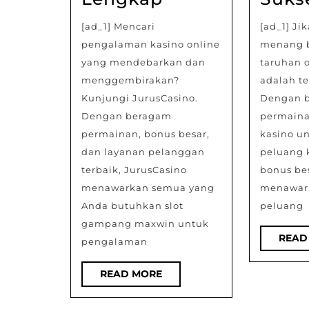
Sensasi
[ad_1] Mencari
[ad_1] Ji
JurusCasino:
pengalaman kasino online
menang b
Review
yang mendebarkan dan
taruhan o
Lengkap
menggembirakan?
adalah t
Kunjungi JurusCasino.
Dengan 
Dengan beragam
permaina
permainan, bonus besar,
kasino un
dan layanan pelanggan
peluang 
terbaik, JurusCasino
bonus bes
menawarkan semua yang
menawar
Anda butuhkan slot
peluang
gampang maxwin untuk
READ
pengalaman
READ
READ MORE
MORE