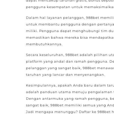
dapat mencakup taruhan gratis, bonus depos
pengguna kesempatan untuk memaksimalka
Dalam hal layanan pelanggan, 988bet memilik
untuk membantu pengguna dengan pertanyaa
miliki. Pengguna dapat menghubungi tim duku
memastikan bahwa mereka bisa mendapatkan
membutuhkannya.
Secara keseluruhan, 988bet adalah pilihan 
platform yang andal dan ramah pengguna. De
pelanggan yang sangat baik, 988bet menaw
taruhan yang lancar dan menyenangkan.
Kesimpulannya, apakah Anda baru dalam taru
adalah panduan utama menuju pengalaman 
Dengan antarmuka yang ramah pengguna, ber
sangat baik, 988bet memiliki semua yang An
Jadi mengapa menunggu? Daftar ke 988bet h