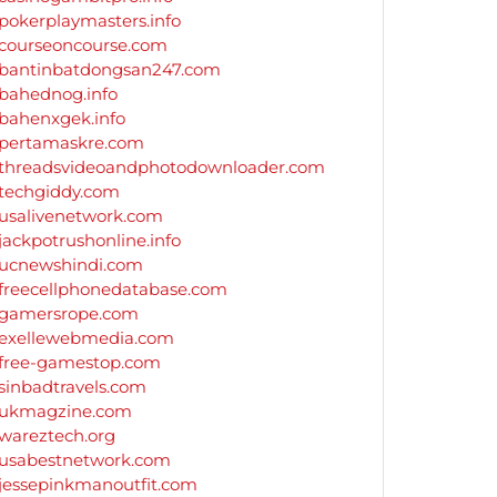
t
pokerplaymasters.info
courseoncourse.com
,
bantinbatdongsan247.com
bahednog.info
bahenxgek.info
pertamaskre.com
biraan
threadsvideoandphotodownloader.com
rakan
techgiddy.com
usalivenetwork.com
jackpotrushonline.info
ucnewshindi.com
freecellphonedatabase.com
gamersrope.com
exellewebmedia.com
free-gamestop.com
sinbadtravels.com
ukmagzine.com
wareztech.org
usabestnetwork.com
jessepinkmanoutfit.com