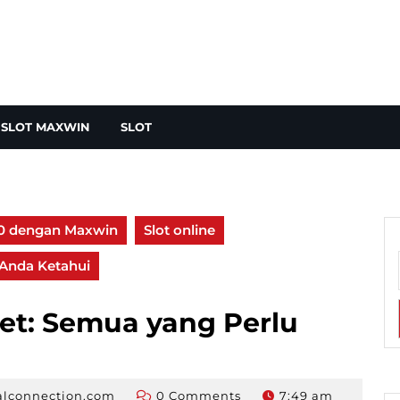
SLOT MAXWIN
SLOT
1000 dengan Maxwin
Slot online
Anda Ketahui
t: Semua yang Perlu
alconnection.com
0 Comments
7:49 am
admin@chicagocrystalconnection.com