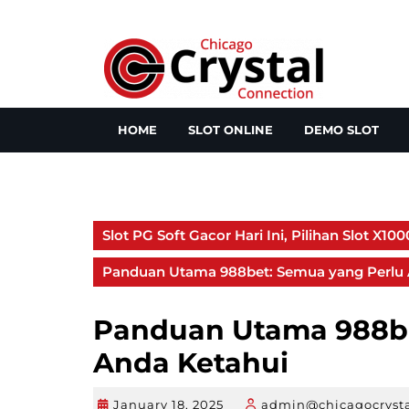
Skip
to
content
HOME
SLOT ONLINE
DEMO SLOT
Slot PG Soft Gacor Hari Ini, Pilihan Slot X
Panduan Utama 988bet: Semua yang Perlu 
Panduan Utama 988be
Anda Ketahui
January 18, 2025
admin@chicagocryst
January