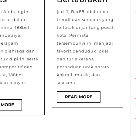
Besar
Tempa
ka Anda ingin
[ad_1] Bar88 adalah bar
dengan
Koktail
esar dalam
trendi dan semarak yang
188bet:
Musik,
nline, 188bet
terletak di jantung pusat
Tips
dan
empatnya.
kota. Permata
dan
Kegem
beragam
tersembunyi ini menjadi
Strategi
Bertab
n olahraga dan
favorit penduduk lokal
tuk dipilih, serta
Sukses
dan turis karena
kompetitif dan
perpaduan unik antara
ar, 188bet
koktail, musik, dan
kan banyak
suasana
READ
READ MORE
MORE
READ
 MORE
MORE