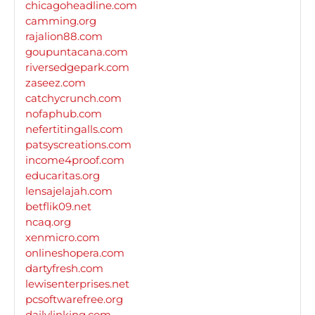
chicagoheadline.com
camming.org
rajalion88.com
goupuntacana.com
riversedgepark.com
zaseez.com
catchycrunch.com
nofaphub.com
nefertitingalls.com
patsyscreations.com
income4proof.com
educaritas.org
lensajelajah.com
betflik09.net
ncaq.org
xenmicro.com
onlineshopera.com
dartyfresh.com
lewisenterprises.net
pcsoftwarefree.org
dailylinking.com