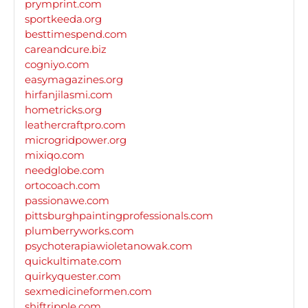
prymprint.com
sportkeeda.org
besttimespend.com
careandcure.biz
cogniyo.com
easymagazines.org
hirfanjilasmi.com
hometricks.org
leathercraftpro.com
microgridpower.org
mixiqo.com
needglobe.com
ortocoach.com
passionawe.com
pittsburghpaintingprofessionals.com
plumberryworks.com
psychoterapiawioletanowak.com
quickultimate.com
quirkyquester.com
sexmedicineformen.com
shiftripple.com