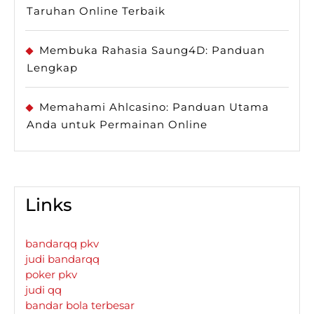
Taruhan Online Terbaik
Membuka Rahasia Saung4D: Panduan
Lengkap
Memahami Ahlcasino: Panduan Utama
Anda untuk Permainan Online
Links
bandarqq pkv
judi bandarqq
poker pkv
judi qq
bandar bola terbesar