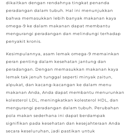
dikaitkan dengan rendahnya tingkat penanda
peradangan dalam tubuh. Hal ini menunjukkan
bahwa memasukkan lebih banyak makanan kaya
omega-9 ke dalam makanan dapat membantu
mengurangi peradangan dan melindungi terhadap
penyakit kronis.
Kesimpulannya, asam lemak omega-9 memainkan
peran penting dalam kesehatan jantung dan
peradangan. Dengan memasukkan makanan kaya
lemak tak jenuh tunggal seperti minyak zaitun,
alpukat, dan kacang-kacangan ke dalam menu
makanan Anda, Anda dapat membantu menurunkan
kolesterol LDL, meningkatkan kolesterol HDL, dan
mengurangi peradangan dalam tubuh. Perubahan
pola makan sederhana ini dapat berdampak
signifikan pada kesehatan dan kesejahteraan Anda
secara keseluruhan, jadi pastikan untuk