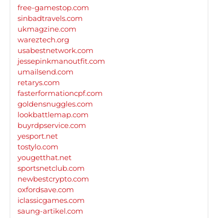
free-gamestop.com
sinbadtravels.com
ukmagzine.com
wareztech.org
usabestnetwork.com
jessepinkmanoutfit.com
umailsend.com
retarys.com
fasterformationcpf.com
goldensnuggles.com
lookbattlemap.com
buyrdpservice.com
yesport.net
tostylo.com
yougetthat.net
sportsnetclub.com
newbestcrypto.com
oxfordsave.com
iclassicgames.com
saung-artikel.com