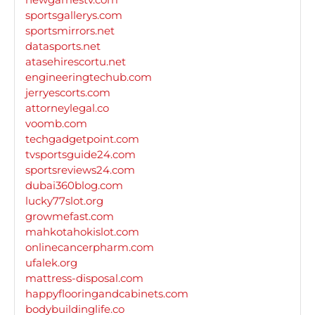
sportsgallerys.com
sportsmirrors.net
datasports.net
atasehirescortu.net
engineeringtechub.com
jerryescorts.com
attorneylegal.co
voomb.com
techgadgetpoint.com
tvsportsguide24.com
sportsreviews24.com
dubai360blog.com
lucky77slot.org
growmefast.com
mahkotahokislot.com
onlinecancerpharm.com
ufalek.org
mattress-disposal.com
happyflooringandcabinets.com
bodybuildinglife.co