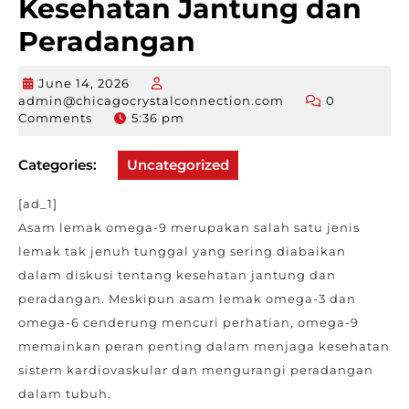
Kesehatan Jantung dan
Peradangan
June 14, 2026
June
admin@chicagocrystalconnection.com
0
14,
admin@chicagocr
Comments
5:36 pm
2026
Categories:
Uncategorized
[ad_1]
Asam lemak omega-9 merupakan salah satu jenis
lemak tak jenuh tunggal yang sering diabaikan
dalam diskusi tentang kesehatan jantung dan
peradangan. Meskipun asam lemak omega-3 dan
omega-6 cenderung mencuri perhatian, omega-9
memainkan peran penting dalam menjaga kesehatan
sistem kardiovaskular dan mengurangi peradangan
dalam tubuh.