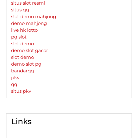
situs slot resmi
situs qq
slot demo mahjong
demo mahjong
live hk lotto
pg slot
slot demo
demo slot gacor
slot demo
demo slot pg
bandarqq
pkv
qq
situs pkv
Links