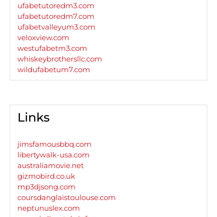
ufabetutoredm3.com
ufabetutoredm7.com
ufabetvalleyum3.com
veloxview.com
westufabetm3.com
whiskeybrothersllc.com
wildufabetum7.com
Links
jimsfamousbbq.com
libertywalk-usa.com
australiamovie.net
gizmobird.co.uk
mp3djsong.com
coursdanglaistoulouse.com
neptunuslex.com