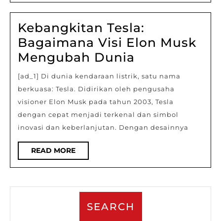
MM
Raja
Kebangkitan Tesla:
Bagaimana Visi Elon Musk
Kebangkitan
Mengubah Dunia
Tesla:
[ad_1] Di dunia kendaraan listrik, satu nama
Bagaimana
berkuasa: Tesla. Didirikan oleh pengusaha
Visi
visioner Elon Musk pada tahun 2003, Tesla
Elon
dengan cepat menjadi terkenal dan simbol
inovasi dan keberlanjutan. Dengan desainnya
Musk
Mengubah
READ
READ MORE
Dunia
MORE
SEARCH