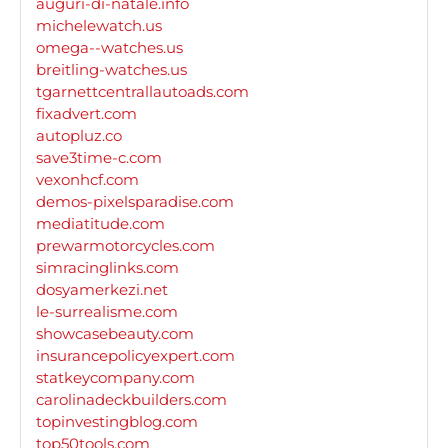
auguri-di-natale.info
michelewatch.us
omega--watches.us
breitling-watches.us
tgarnettcentrallautoads.com
fixadvert.com
autopluz.co
save3time-c.com
vexonhcf.com
demos-pixelsparadise.com
mediatitude.com
prewarmotorcycles.com
simracinglinks.com
dosyamerkezi.net
le-surrealisme.com
showcasebeauty.com
insurancepolicyexpert.com
statkeycompany.com
carolinadeckbuilders.com
topinvestingblog.com
top50tools.com