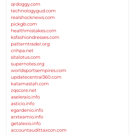
qrdoggy.com
technologygud.com
realshocknews.com
pickgb.com
healthmistakes.com
ksfashiondresses.com
patterntrader.org
cnhpa.net
sitalotus.com
supernotes.org
worldsportsempires.com
updatecentral360.com
katamastah.com
zqscore.net
aseleraio.info
asticio.info
egardenio.info
arxteamio.info
getalexio.info
accountaudittaxcon.com