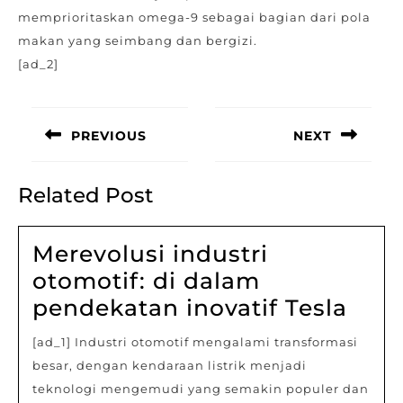
memprioritaskan omega-9 sebagai bagian dari pola
makan yang seimbang dan bergizi.
[ad_2]
Post
navigation
PREVIOUS
NEXT
Previous
Next
post:
post:
Related Post
Merevolusi industri
otomotif: di dalam
Mere
pendekatan inovatif Tesla
indu
[ad_1] Industri otomotif mengalami transformasi
otom
besar, dengan kendaraan listrik menjadi
di
teknologi mengemudi yang semakin populer dan