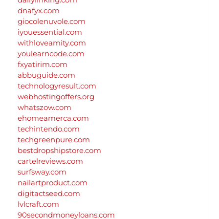
dnafyx.com
giocolenuvole.com
iyouessential.com
withloveamity.com
youlearncode.com
fxyatirim.com
abbuguide.com
technologyresult.com
webhostingoffers.org
whatszow.com
ehomeamerca.com
techintendo.com
techgreenpure.com
bestdropshipstore.com
cartelreviews.com
surfsway.com
nailartproduct.com
digitactseed.com
lvlcraft.com
90secondmoneyloans.com