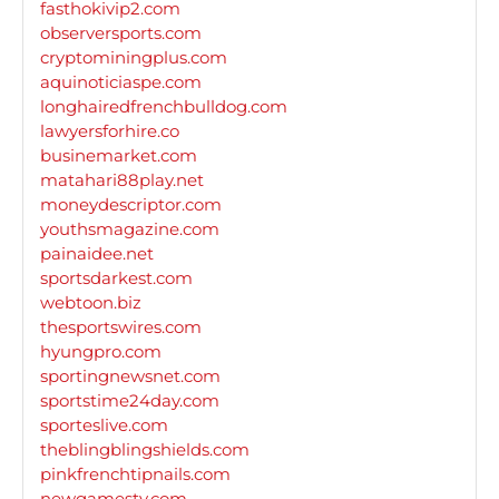
fasthokivip2.com
observersports.com
cryptominingplus.com
aquinoticiaspe.com
longhairedfrenchbulldog.com
lawyersforhire.co
businemarket.com
matahari88play.net
moneydescriptor.com
youthsmagazine.com
painaidee.net
sportsdarkest.com
webtoon.biz
thesportswires.com
hyungpro.com
sportingnewsnet.com
sportstime24day.com
sporteslive.com
theblingblingshields.com
pinkfrenchtipnails.com
newgamestv.com