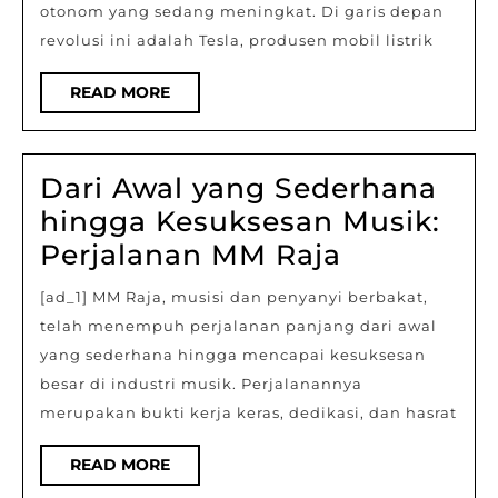
dal
otonom yang sedang meningkat. Di garis depan
revolusi ini adalah Tesla, produsen mobil listrik
pen
inov
READ
READ MORE
Tesl
MORE
Dari Awal yang Sederhana
hingga Kesuksesan Musik:
Dari
Perjalanan MM Raja
Awal
[ad_1] MM Raja, musisi dan penyanyi berbakat,
yang
telah menempuh perjalanan panjang dari awal
Sederhan
yang sederhana hingga mencapai kesuksesan
hingga
besar di industri musik. Perjalanannya
merupakan bukti kerja keras, dedikasi, dan hasrat
Kesukses
Musik:
READ
READ MORE
Perjalana
MORE