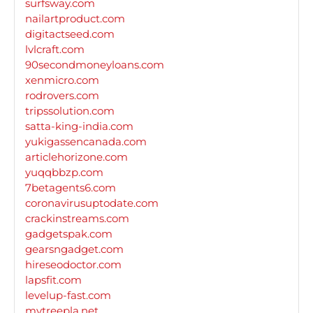
surfsway.com
nailartproduct.com
digitactseed.com
lvlcraft.com
90secondmoneyloans.com
xenmicro.com
rodrovers.com
tripssolution.com
satta-king-india.com
yukigassencanada.com
articlehorizone.com
yuqqbbzp.com
7betagents6.com
coronavirusuptodate.com
crackinstreams.com
gadgetspak.com
gearsngadget.com
hireseodoctor.com
lapsfit.com
levelup-fast.com
mytreepla.net