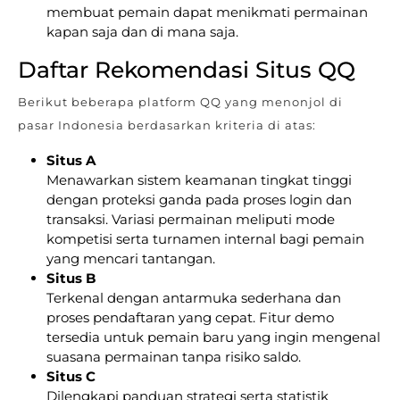
membuat pemain dapat menikmati permainan
kapan saja dan di mana saja.
Daftar Rekomendasi Situs QQ
Berikut beberapa platform QQ yang menonjol di
pasar Indonesia berdasarkan kriteria di atas:
Situs A
Menawarkan sistem keamanan tingkat tinggi
dengan proteksi ganda pada proses login dan
transaksi. Variasi permainan meliputi mode
kompetisi serta turnamen internal bagi pemain
yang mencari tantangan.
Situs B
Terkenal dengan antarmuka sederhana dan
proses pendaftaran yang cepat. Fitur demo
tersedia untuk pemain baru yang ingin mengenal
suasana permainan tanpa risiko saldo.
Situs C
Dilengkapi panduan strategi serta statistik