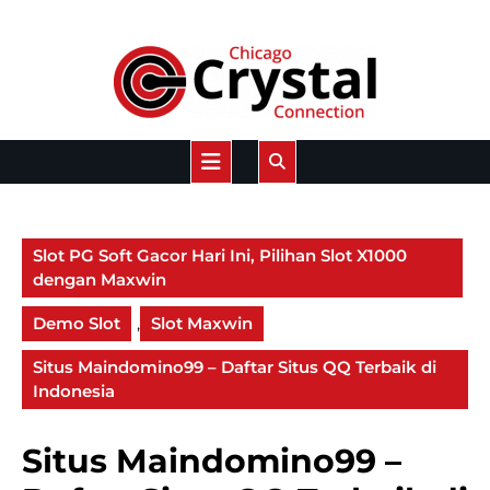
Skip
to
content
Open
Button
Slot PG Soft Gacor Hari Ini, Pilihan Slot X1000
dengan Maxwin
Demo Slot
,
Slot Maxwin
Situs Maindomino99 – Daftar Situs QQ Terbaik di
Indonesia
Situs Maindomino99 –