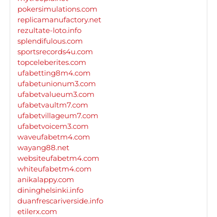
pokersimulations.com
replicamanufactory.net
rezultate-loto.info
splendifulous.com
sportsrecords4u.com
topceleberites.com
ufabetting8m4.com
ufabetunionum3.com
ufabetvalueum3.com
ufabetvaultm7.com
ufabetvillageum7.com
ufabetvoicem3.com
waveufabetm4.com
wayang88.net
websiteufabetm4.com
whiteufabetm4.com
anikalappy.com
dininghelsinki.info
duanfrescariverside.info
etilerx.com