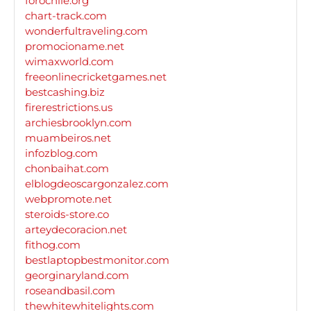
forochile.org
chart-track.com
wonderfultraveling.com
promocioname.net
wimaxworld.com
freeonlinecricketgames.net
bestcashing.biz
firerestrictions.us
archiesbrooklyn.com
muambeiros.net
infozblog.com
chonbaihat.com
elblogdeoscargonzalez.com
webpromote.net
steroids-store.co
arteydecoracion.net
fithog.com
bestlaptopbestmonitor.com
georginaryland.com
roseandbasil.com
thewhitewhitelights.com