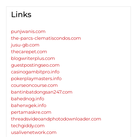
Links
punjwanis.com
the-parcs-clematiscondos.com
jusu-gb.com
thecarepet.com
blogwriterplus.com
guestpostingseo.com
casinogambitpro.info
pokerplaymasters.info
courseoncourse.com
bantinbatdongsan247.com
bahednog.info
bahenxgek.info
pertamaskre.com
threadsvideoandphotodownloader.com
techgiddy.com
usalivenetwork.com