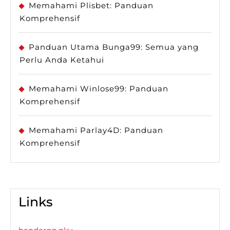
Memahami Plisbet: Panduan
Komprehensif
Panduan Utama Bunga99: Semua yang
Perlu Anda Ketahui
Memahami Winlose99: Panduan
Komprehensif
Memahami Parlay4D: Panduan
Komprehensif
Links