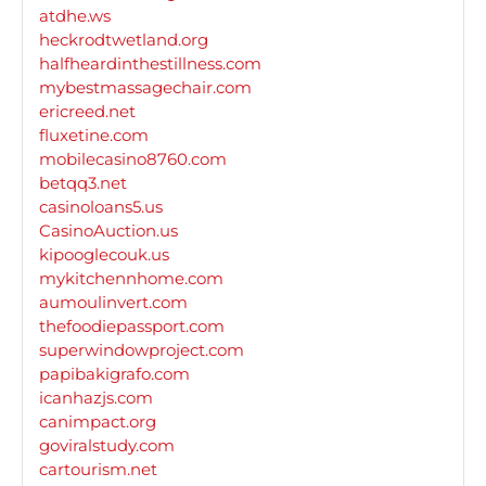
atdhe.ws
heckrodtwetland.org
halfheardinthestillness.com
mybestmassagechair.com
ericreed.net
fluxetine.com
mobilecasino8760.com
betqq3.net
casinoloans5.us
CasinoAuction.us
kipooglecouk.us
mykitchennhome.com
aumoulinvert.com
thefoodiepassport.com
superwindowproject.com
papibakigrafo.com
icanhazjs.com
canimpact.org
goviralstudy.com
cartourism.net