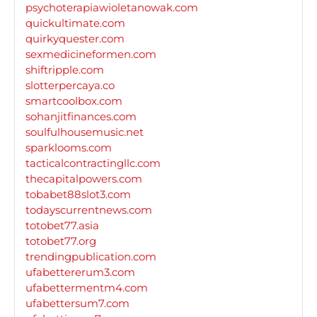
psychoterapiawioletanowak.com
quickultimate.com
quirkyquester.com
sexmedicineformen.com
shiftripple.com
slotterpercaya.co
smartcoolbox.com
sohanjitfinances.com
soulfulhousemusic.net
sparklooms.com
tacticalcontractingllc.com
thecapitalpowers.com
tobabet88slot3.com
todayscurrentnews.com
totobet77.asia
totobet77.org
trendingpublication.com
ufabettererum3.com
ufabettermentm4.com
ufabettersum7.com