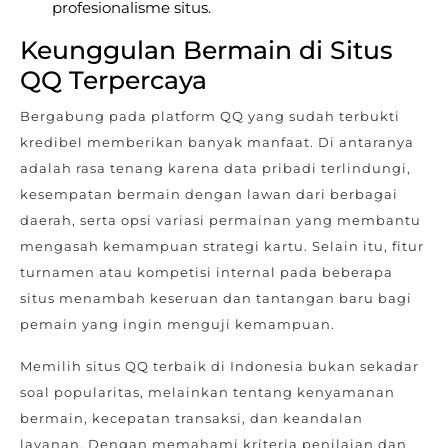
profesionalisme situs.
Keunggulan Bermain di Situs
QQ Terpercaya
Bergabung pada platform QQ yang sudah terbukti
kredibel memberikan banyak manfaat. Di antaranya
adalah rasa tenang karena data pribadi terlindungi,
kesempatan bermain dengan lawan dari berbagai
daerah, serta opsi variasi permainan yang membantu
mengasah kemampuan strategi kartu. Selain itu, fitur
turnamen atau kompetisi internal pada beberapa
situs menambah keseruan dan tantangan baru bagi
pemain yang ingin menguji kemampuan.
Memilih situs QQ terbaik di Indonesia bukan sekadar
soal popularitas, melainkan tentang kenyamanan
bermain, kecepatan transaksi, dan keandalan
layanan. Dengan memahami kriteria penilaian dan