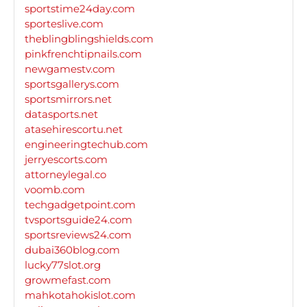
sportstime24day.com
sporteslive.com
theblingblingshields.com
pinkfrenchtipnails.com
newgamestv.com
sportsgallerys.com
sportsmirrors.net
datasports.net
atasehirescortu.net
engineeringtechub.com
jerryescorts.com
attorneylegal.co
voomb.com
techgadgetpoint.com
tvsportsguide24.com
sportsreviews24.com
dubai360blog.com
lucky77slot.org
growmefast.com
mahkotahokislot.com