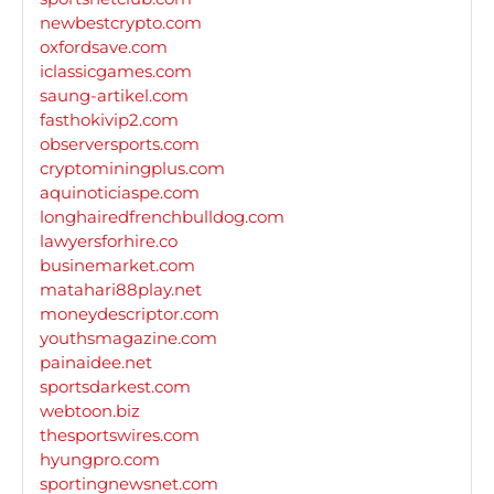
newbestcrypto.com
oxfordsave.com
iclassicgames.com
saung-artikel.com
fasthokivip2.com
observersports.com
cryptominingplus.com
aquinoticiaspe.com
longhairedfrenchbulldog.com
lawyersforhire.co
businemarket.com
matahari88play.net
moneydescriptor.com
youthsmagazine.com
painaidee.net
sportsdarkest.com
webtoon.biz
thesportswires.com
hyungpro.com
sportingnewsnet.com