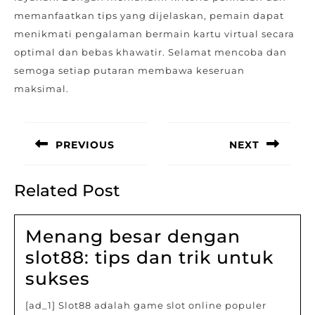
memanfaatkan tips yang dijelaskan, pemain dapat
menikmati pengalaman bermain kartu virtual secara
optimal dan bebas khawatir. Selamat mencoba dan
semoga setiap putaran membawa keseruan
maksimal.
Post
navigation
PREVIOUS
NEXT
Previous
Next
post:
post:
Related Post
Menang besar dengan
slot88: tips dan trik untuk
Menang
sukses
besar
[ad_1] Slot88 adalah game slot online populer