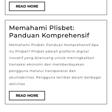
Ber
READ
READ MORE
Slot
MORE
Memahami Plisbet:
Mema
Panduan Komprehensif
Plisbet
Memahami Plisbet: Panduan Komprehensif Apa
Pandu
itu Plisbet? Plisbet adalah platform digital
Kompr
inovatif yang dirancang untuk meningkatkan
transaksi ekonomi dan memberdayakan
pengguna melalui transparansi dan
akuntabilitas. Pengguna terlibat dalam berbagai
aktivitas
READ
READ MORE
MORE