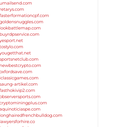
umailsend.com
retarys.com
fasterformationcpf.com
goldensnuggles.com
lookbattlemap.com
buyrdpservice.com
yesport.net
tostylo.com
yougetthat.net
sportsnetclub.com
newbestcrypto.com
oxfordsave.com
iclassicgames.com
saung-artikel.com
fasthokivip2.com
observersports.com
cryptominingplus.com
aquinoticiaspe.com
longhairedfrenchbulldog.com
lawyersforhire.co