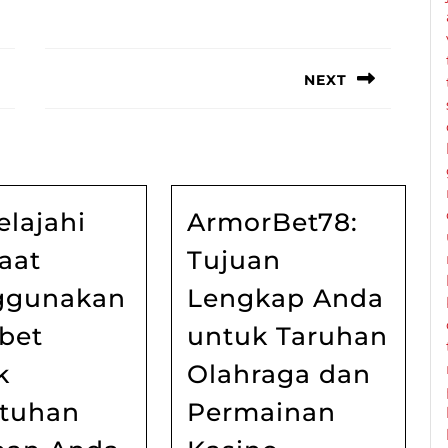
NEXT
Next
post:
elajahi
ArmorBet78:
aat
Tujuan
ggunakan
Lengkap Anda
bet
untuk Taruhan
k
Olahraga dan
tuhan
Permainan
gan
Menjelajahi
ArmorBet78