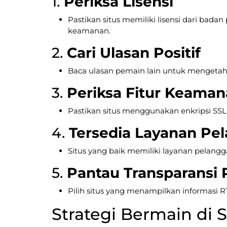
1.
Periksa Lisensi
Pastikan situs memiliki lisensi dari ba
keamanan.
2.
Cari Ulasan Positif
Baca ulasan pemain lain untuk mengetahui
3.
Periksa Fitur Keama
Pastikan situs menggunakan enkripsi SS
4.
Tersedia Layanan Pe
Situs yang baik memiliki layanan pelang
5.
Pantau Transparansi
Pilih situs yang menampilkan informasi R
Strategi Bermain di 