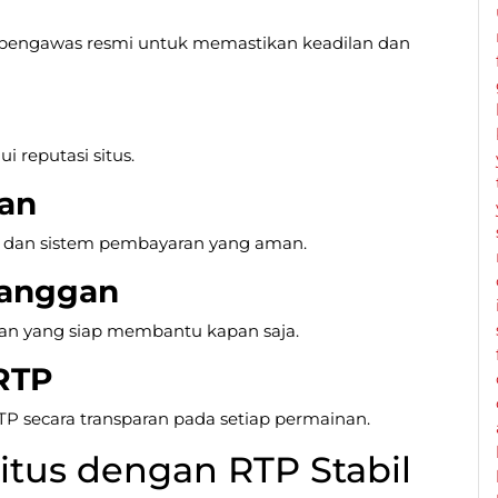
dan pengawas resmi untuk memastikan keadilan dan
 reputasi situs.
nan
L dan sistem pembayaran yang aman.
langgan
gan yang siap membantu kapan saja.
 RTP
TP secara transparan pada setiap permainan.
Situs dengan RTP Stabil