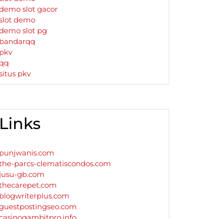
demo slot gacor
slot demo
demo slot pg
bandarqq
pkv
qq
situs pkv
Links
punjwanis.com
the-parcs-clematiscondos.com
jusu-gb.com
thecarepet.com
blogwriterplus.com
guestpostingseo.com
casinogambitpro.info