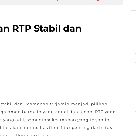
an RTP Stabil dan
 stabil dan keamanan terjamin menjadi pilihan
galaman bermain yang andal dan aman. RTP yang
 yang adil, sementara keamanan yang terjamin
 ini akan membahas fitur-fitur penting dari situs
lih platform terpercaya.