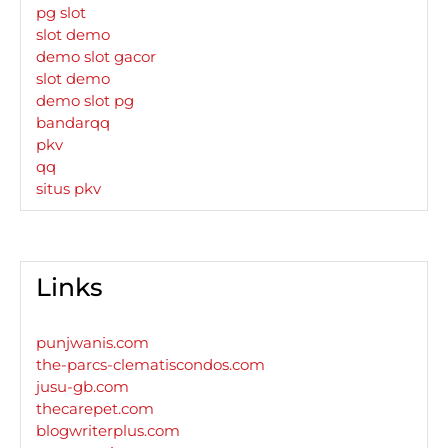
pg slot
slot demo
demo slot gacor
slot demo
demo slot pg
bandarqq
pkv
qq
situs pkv
Links
punjwanis.com
the-parcs-clematiscondos.com
jusu-gb.com
thecarepet.com
blogwriterplus.com