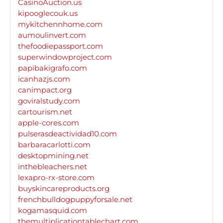
CasinoAuction.us
kipooglecouk.us
mykitchennhome.com
aumoulinvert.com
thefoodiepassport.com
superwindowproject.com
papibakigrafo.com
icanhazjs.com
canimpact.org
goviralstudy.com
cartourism.net
apple-cores.com
pulserasdeactividad10.com
barbaracarlotti.com
desktopmining.net
inthebleachers.net
lexapro-rx-store.com
buyskincareproducts.org
frenchbulldogpuppyforsale.net
kogamasquid.com
themultiplicationtablechart.com