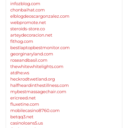
infozblog.com
chonbaihat.com
elblogdeoscargonzalez.com
webpromote.net
steroids-store.co
arteydecoracion.net
fithog.com
bestlaptopbestmonitor.com
georginaryland.com
roseandbasil.com
thewhitewhitelights.com
atdhe.ws
heckrodtwetland.org
halfheardinthestillness.com
mybestmassagechair.com
ericreed.net
fluxetine.com
mobilecasino8760.com
betqq3.net
casinoloans5.us