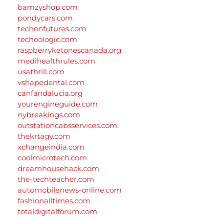
bamzyshop.com
pondycars.com
techonfutures.com
techoologic.com
raspberryketonescanada.org
medihealthrules.com
usathrill.com
vshapedental.com
canfandalucia.org
yourengineguide.com
nybreakings.com
outstationcabsservices.com
thekrtagy.com
xchangeindia.com
coolmicrotech.com
dreamhousehack.com
the-techteacher.com
automobilenews-online.com
fashionalltimes.com
totaldigitalforum.com