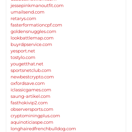
jessepinkmanoutfit.com
umailsend.com
retarys.com
fasterformationcpf.com
goldensnuggles.com
lookbattlemap.com
buyrdpservice.com
yesport.net
tostylo.com
yougetthat.net
sportsnetclub.com
newbestcrypto.com
oxfordsave.com
iclassicgames.com
saung-artikel.com
fasthokivip2.com
observersports.com
cryptominingplus.com
aquinoticiaspe.com
longhairedfrenchbulldog.com