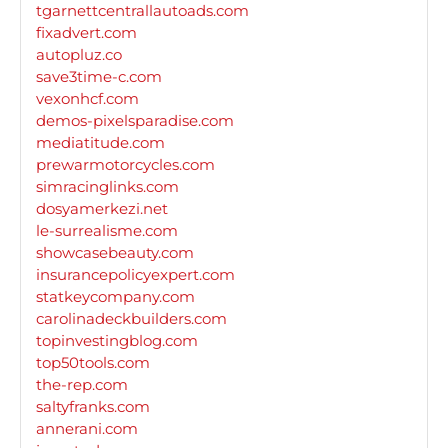
tgarnettcentrallautoads.com
fixadvert.com
autopluz.co
save3time-c.com
vexonhcf.com
demos-pixelsparadise.com
mediatitude.com
prewarmotorcycles.com
simracinglinks.com
dosyamerkezi.net
le-surrealisme.com
showcasebeauty.com
insurancepolicyexpert.com
statkeycompany.com
carolinadeckbuilders.com
topinvestingblog.com
top50tools.com
the-rep.com
saltyfranks.com
annerani.com