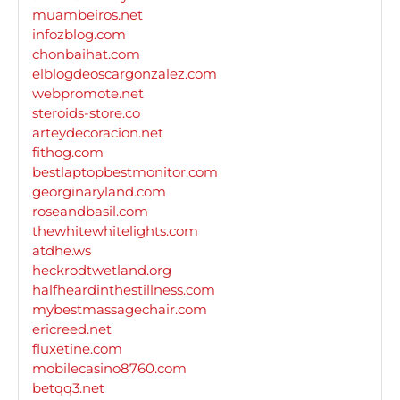
muambeiros.net
infozblog.com
chonbaihat.com
elblogdeoscargonzalez.com
webpromote.net
steroids-store.co
arteydecoracion.net
fithog.com
bestlaptopbestmonitor.com
georginaryland.com
roseandbasil.com
thewhitewhitelights.com
atdhe.ws
heckrodtwetland.org
halfheardinthestillness.com
mybestmassagechair.com
ericreed.net
fluxetine.com
mobilecasino8760.com
betqq3.net