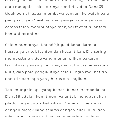
atau mengolok-olok dirinya sendiri, video Dana69
tidak pernah gagal membawa senyum ke wajah para
pengikutnya. One-liner dan pengamatannya yang
cerdas telah membuatnya menjadi favorit di antara
komunitas online.
Selain humornya, Dana69 juga dikenal karena
hasratnya untuk fashion dan kecantikan. Dia sering
memposting video yang menampilkan pakaian
favoritnya, penampilan rias, dan rutinitas perawatan
kulit, dan para pengikutnya selalu ingin melihat tip
dan trik baru apa yang harus dia bagikan.
Tapi mungkin apa yang benar -benar membedakan
Dana69 adalah komitmennya untuk menggunakan
platformnya untuk kebaikan. Dia sering bermitra
dengan merek yang selaras dengan nilai -nilai dan
advokatnya untuk tujuan yang penting baginya,