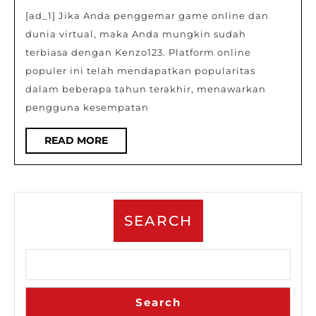
Dunia
[ad_1] Jika Anda penggemar game online dan
Kenzo123:
dunia virtual, maka Anda mungkin sudah
Looks
terbiasa dengan Kenzo123. Platform online
Di
populer ini telah mendapatkan popularitas
dalam beberapa tahun terakhir, menawarkan
dalam
pengguna kesempatan
Platform
Online
READ
READ MORE
Populer
MORE
SEARCH
Search