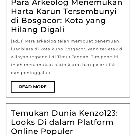
Saja
Para Arkeolog Menemukan
Harta Karun Tersembunyi
di Bosgacor: Kota yang
Para
Hilang Digali
Arkeolog
[ad_1] Para arkeolog telah membuat penemuan
Menemukan
luar biasa di kota kuno Bosgacor, yang terletak di
Harta
wilayah terpencil di Timur Tengah. Tim peneliti
Karun
telah menemukan harta karun berupa artefak
dan peninggalan
Tersembunyi
di
READ
READ MORE
Bosgacor:
MORE
Kota
yang
Temukan Dunia Kenzo123:
Hilang
Looks Di dalam Platform
Digali
Temukan
Online Populer