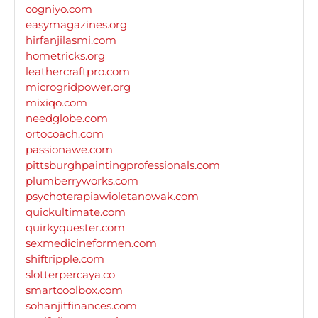
cogniyo.com
easymagazines.org
hirfanjilasmi.com
hometricks.org
leathercraftpro.com
microgridpower.org
mixiqo.com
needglobe.com
ortocoach.com
passionawe.com
pittsburghpaintingprofessionals.com
plumberryworks.com
psychoterapiawioletanowak.com
quickultimate.com
quirkyquester.com
sexmedicineformen.com
shiftripple.com
slotterpercaya.co
smartcoolbox.com
sohanjitfinances.com