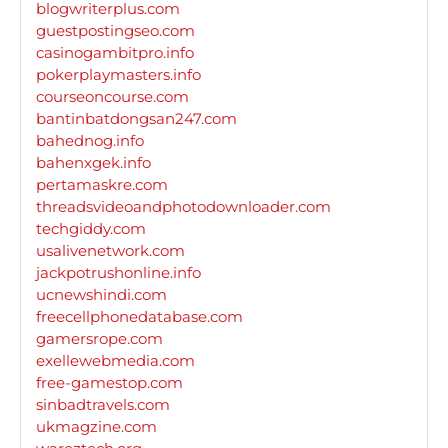
blogwriterplus.com
guestpostingseo.com
casinogambitpro.info
pokerplaymasters.info
courseoncourse.com
bantinbatdongsan247.com
bahednog.info
bahenxgek.info
pertamaskre.com
threadsvideoandphotodownloader.com
techgiddy.com
usalivenetwork.com
jackpotrushonline.info
ucnewshindi.com
freecellphonedatabase.com
gamersrope.com
exellewebmedia.com
free-gamestop.com
sinbadtravels.com
ukmagzine.com