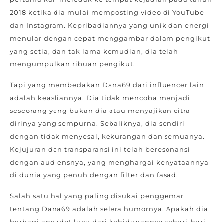
2018 ketika dia mulai memposting video di YouTube
dan Instagram. Kepribadiannya yang unik dan energi
menular dengan cepat menggambar dalam pengikut
yang setia, dan tak lama kemudian, dia telah
mengumpulkan ribuan pengikut.
Tapi yang membedakan Dana69 dari influencer lain
adalah keasliannya. Dia tidak mencoba menjadi
seseorang yang bukan dia atau menyajikan citra
dirinya yang sempurna. Sebaliknya, dia sendiri
dengan tidak menyesal, kekurangan dan semuanya.
Kejujuran dan transparansi ini telah beresonansi
dengan audiensnya, yang menghargai kenyataannya
di dunia yang penuh dengan filter dan fasad.
Salah satu hal yang paling disukai penggemar
tentang Dana69 adalah selera humornya. Apakah dia
berbagi anekdot lucu dari kehidupannya sehari-hari