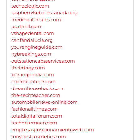
techoologic.com
raspberryketonescanada.org
medihealthrules.com
usathrill.com
vshapedental.com
canfandalucia.org
yourengineguide.com
nybreakings.com
outstationcabsservices.com
thekrtagy.com
xchangeindia.com
coolmicrotech.com
dreamhousehack.com
the-techteacher.com
automobilenews-online.com
fashionalltimes.com
totaldigitalforum.com
technoarmaan.com
empresasposicionamientoweb.com
tonybestcosmetics.com