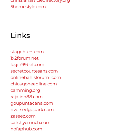
christianarticledirectory.org
5homestyle.com
Links
stagehubs.com
1x2forum.net
login99bet.com
secretcourtesans.com
onlinebahisforum1.com
chicagoheadline.com
camming.org
rajalion88.com
goupuntacana.com
riversedgepark.com
zaseez.com
catchycrunch.com
nofaphub.com