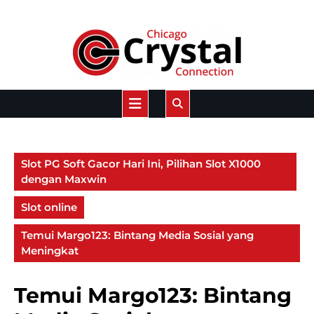
Skip
to
content
Open
Button
Slot PG Soft Gacor Hari Ini, Pilihan Slot X1000
dengan Maxwin
Slot online
Temui Margo123: Bintang Media Sosial yang
Meningkat
Temui Margo123: Bintang