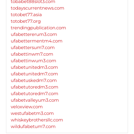
tobabet88slot3.com
todayscurrentnews.com
totobet77.asia
totobet77.org
trendingpublication.com
ufabettererum3.com
ufabettermentm4.com
ufabettersum7.com
ufabettinwm7.com
ufabettinwum3.com
ufabetunitedm3.com
ufabetunitedm7.com
ufabetuskedm7.com
ufabetutoredm3.com
ufabetutoredm7.com
ufabetvalleyum3.com
veloxview.com
westufabetm3.com
whiskeybrothersllc.com
wildufabetum7.com