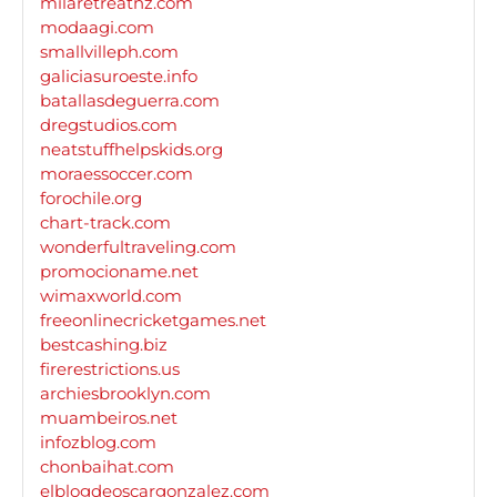
milaretreatnz.com
modaagi.com
smallvilleph.com
galiciasuroeste.info
batallasdeguerra.com
dregstudios.com
neatstuffhelpskids.org
moraessoccer.com
forochile.org
chart-track.com
wonderfultraveling.com
promocioname.net
wimaxworld.com
freeonlinecricketgames.net
bestcashing.biz
firerestrictions.us
archiesbrooklyn.com
muambeiros.net
infozblog.com
chonbaihat.com
elblogdeoscargonzalez.com