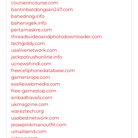
courseoncourse.com
bantinbatdongsan247.com
bahednog.info
bahenxgek.info
pertamaskre.com
threadsvideoandphotodownloader.com
techgiddy.com
usalivenetwork.com
jackpotrushonline.info
ucnewshindi.com
freecellphonedatabase.com
gamersrope.com
exellewebmedia.com
free-gamestop.com
sinbadtravels.com
ukmagzine.com
wareztech.org
usabestnetwork.com
jessepinkmanoutfit.com
umailsend.com