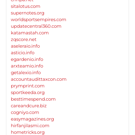
sitalotus.com
supernotes.org
worldsportsempires.com
updatecentral360.com
katamastah.com
zqscore.net
aseleraio.info
asticio.info
egardenio.info
arxteamio.info
getalexio.info
accountaudittaxcon.com
prymprint.com
sportkeeda.org
besttimespend.com
careandcure.biz
cogniyo.com
easymagazines.org
hirfanjilasmi.com
hometricks.org