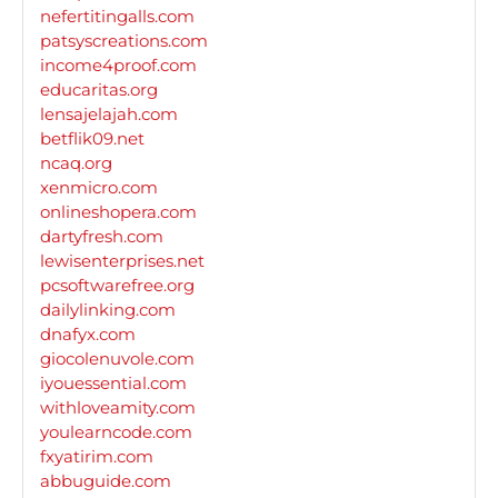
nefertitingalls.com
patsyscreations.com
income4proof.com
educaritas.org
lensajelajah.com
betflik09.net
ncaq.org
xenmicro.com
onlineshopera.com
dartyfresh.com
lewisenterprises.net
pcsoftwarefree.org
dailylinking.com
dnafyx.com
giocolenuvole.com
iyouessential.com
withloveamity.com
youlearncode.com
fxyatirim.com
abbuguide.com