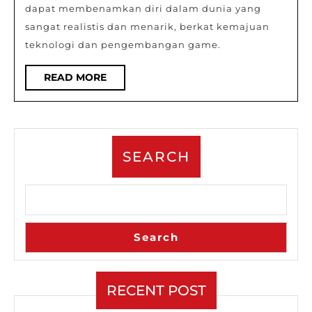
Selanjutnya
dapat membenamkan diri dalam dunia yang
dengan
sangat realistis dan menarik, berkat kemajuan
teknologi dan pengembangan game.
Mega228
READ
READ MORE
MORE
SEARCH
Search
RECENT POST