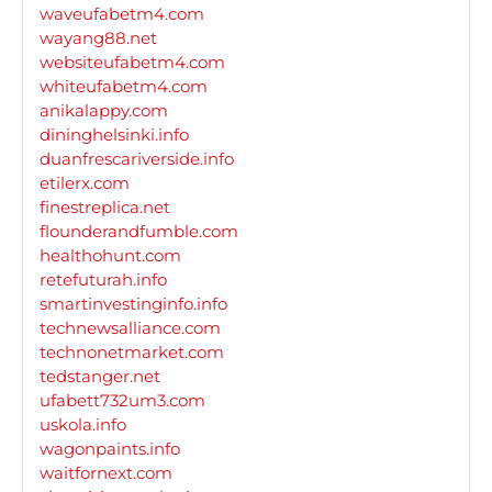
waveufabetm4.com
wayang88.net
websiteufabetm4.com
whiteufabetm4.com
anikalappy.com
dininghelsinki.info
duanfrescariverside.info
etilerx.com
finestreplica.net
flounderandfumble.com
healthohunt.com
retefuturah.info
smartinvestinginfo.info
technewsalliance.com
technonetmarket.com
tedstanger.net
ufabett732um3.com
uskola.info
wagonpaints.info
waitfornext.com