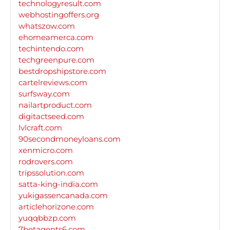
technologyresult.com
webhostingoffers.org
whatszow.com
ehomeamerca.com
techintendo.com
techgreenpure.com
bestdropshipstore.com
cartelreviews.com
surfsway.com
nailartproduct.com
digitactseed.com
lvlcraft.com
90secondmoneyloans.com
xenmicro.com
rodrovers.com
tripssolution.com
satta-king-india.com
yukigassencanada.com
articlehorizone.com
yuqqbbzp.com
7betagents6.com