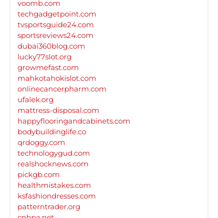
voomb.com
techgadgetpoint.com
tvsportsguide24.com
sportsreviews24.com
dubai360blog.com
lucky77slot.org
growmefast.com
mahkotahokislot.com
onlinecancerpharm.com
ufalek.org
mattress-disposal.com
happyflooringandcabinets.com
bodybuildinglife.co
qrdoggy.com
technologygud.com
realshocknews.com
pickgb.com
healthmistakes.com
ksfashiondresses.com
patterntrader.org
cnhpa.net