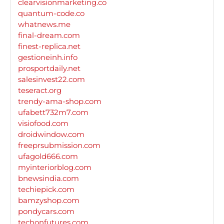
clearvisionmarketing.co
quantum-code.co
whatnews.me
final-dream.com
finest-replica.net
gestioneinh.info
prosportdaily.net
salesinvest22.com
teseract.org
trendy-ama-shop.com
ufabett732m7.com
visiofood.com
droidwindow.com
freeprsubmission.com
ufagold666.com
myinteriorblog.com
bnewsindia.com
techiepick.com
bamzyshop.com
pondycars.com
techonfutures.com