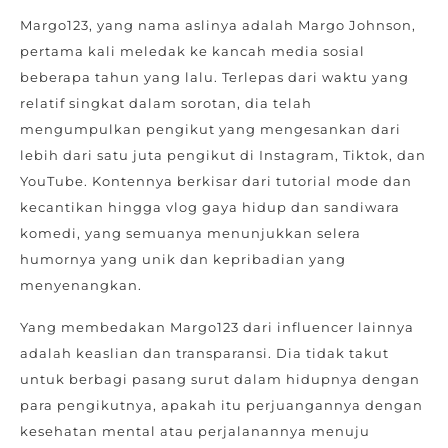
Margo123, yang nama aslinya adalah Margo Johnson,
pertama kali meledak ke kancah media sosial
beberapa tahun yang lalu. Terlepas dari waktu yang
relatif singkat dalam sorotan, dia telah
mengumpulkan pengikut yang mengesankan dari
lebih dari satu juta pengikut di Instagram, Tiktok, dan
YouTube. Kontennya berkisar dari tutorial mode dan
kecantikan hingga vlog gaya hidup dan sandiwara
komedi, yang semuanya menunjukkan selera
humornya yang unik dan kepribadian yang
menyenangkan.
Yang membedakan Margo123 dari influencer lainnya
adalah keaslian dan transparansi. Dia tidak takut
untuk berbagi pasang surut dalam hidupnya dengan
para pengikutnya, apakah itu perjuangannya dengan
kesehatan mental atau perjalanannya menuju