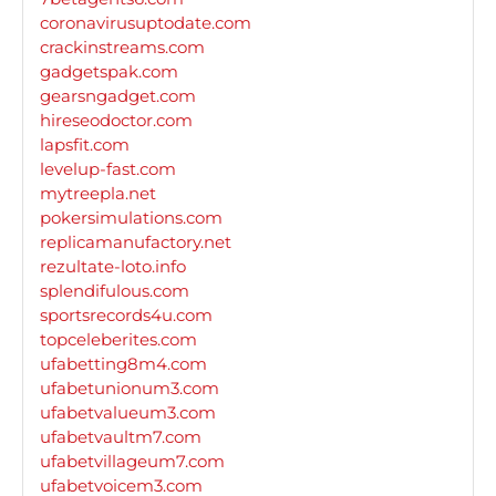
coronavirusuptodate.com
crackinstreams.com
gadgetspak.com
gearsngadget.com
hireseodoctor.com
lapsfit.com
levelup-fast.com
mytreepla.net
pokersimulations.com
replicamanufactory.net
rezultate-loto.info
splendifulous.com
sportsrecords4u.com
topceleberites.com
ufabetting8m4.com
ufabetunionum3.com
ufabetvalueum3.com
ufabetvaultm7.com
ufabetvillageum7.com
ufabetvoicem3.com