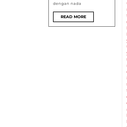
sosok
dengan nada
misterius
READ
READ MORE
MORE