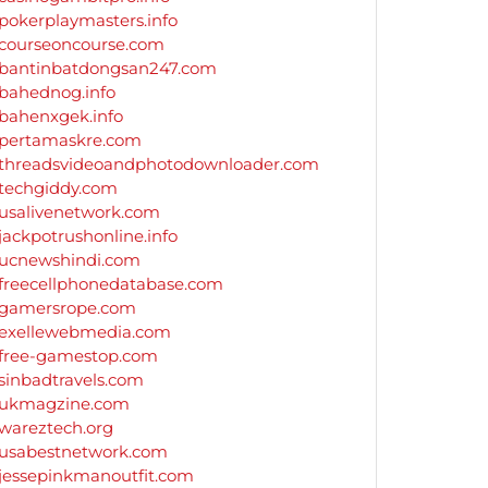
pokerplaymasters.info
courseoncourse.com
bantinbatdongsan247.com
bahednog.info
bahenxgek.info
pertamaskre.com
threadsvideoandphotodownloader.com
techgiddy.com
usalivenetwork.com
jackpotrushonline.info
ucnewshindi.com
freecellphonedatabase.com
an
gamersrope.com
exellewebmedia.com
free-gamestop.com
sinbadtravels.com
n
ukmagzine.com
wareztech.org
usabestnetwork.com
jessepinkmanoutfit.com