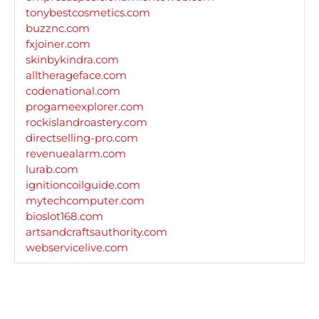
tonybestcosmetics.com
buzznc.com
fxjoiner.com
skinbykindra.com
alltherageface.com
codenational.com
progameexplorer.com
rockislandroastery.com
directselling-pro.com
revenuealarm.com
lurab.com
ignitioncoilguide.com
mytechcomputer.com
bioslot168.com
artsandcraftsauthority.com
webservicelive.com