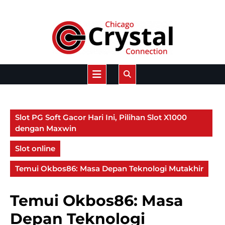
Skip
to
content
Open
Button
Slot PG Soft Gacor Hari Ini, Pilihan Slot X1000
dengan Maxwin
Slot online
Temui Okbos86: Masa Depan Teknologi Mutakhir
Temui Okbos86: Masa
Depan Teknologi