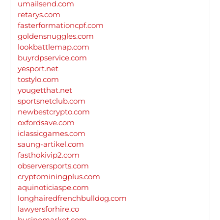
umailsend.com
retarys.com
fasterformationcpf.com
goldensnuggles.com
lookbattlemap.com
buyrdpservice.com
yesport.net
tostylo.com
yougetthat.net
sportsnetclub.com
newbestcrypto.com
oxfordsave.com
iclassicgames.com
saung-artikel.com
fasthokivip2.com
observersports.com
cryptominingplus.com
aquinoticiaspe.com
longhairedfrenchbulldog.com
lawyersforhire.co
businemarket.com