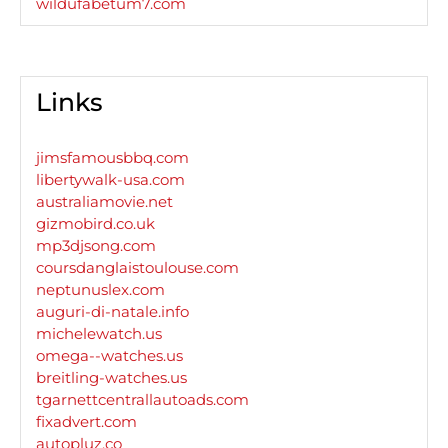
wildufabetum7.com
Links
jimsfamousbbq.com
libertywalk-usa.com
australiamovie.net
gizmobird.co.uk
mp3djsong.com
coursdanglaistoulouse.com
neptunuslex.com
auguri-di-natale.info
michelewatch.us
omega--watches.us
breitling-watches.us
tgarnettcentrallautoads.com
fixadvert.com
autopluz.co