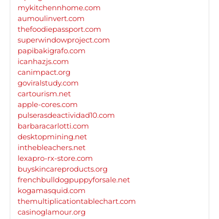
mykitchennhome.com
aumoulinvert.com
thefoodiepassport.com
superwindowproject.com
papibakigrafo.com
icanhazjs.com
canimpact.org
goviralstudy.com
cartourism.net
apple-cores.com
pulserasdeactividad10.com
barbaracarlotti.com
desktopmining.net
inthebleachers.net
lexapro-rx-store.com
buyskincareproducts.org
frenchbulldogpuppyforsale.net
kogamasquid.com
themultiplicationtablechart.com
casinoglamour.org