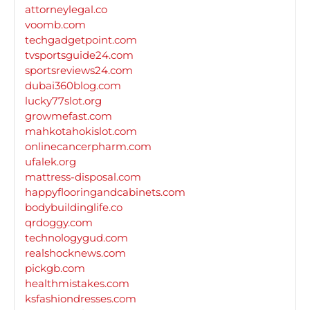
attorneylegal.co
voomb.com
techgadgetpoint.com
tvsportsguide24.com
sportsreviews24.com
dubai360blog.com
lucky77slot.org
growmefast.com
mahkotahokislot.com
onlinecancerpharm.com
ufalek.org
mattress-disposal.com
happyflooringandcabinets.com
bodybuildinglife.co
qrdoggy.com
technologygud.com
realshocknews.com
pickgb.com
healthmistakes.com
ksfashiondresses.com