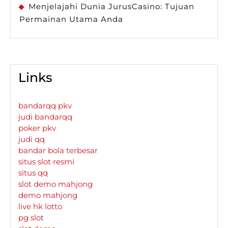
Menjelajahi Dunia JurusCasino: Tujuan
Permainan Utama Anda
Links
bandarqq pkv
judi bandarqq
poker pkv
judi qq
bandar bola terbesar
situs slot resmi
situs qq
slot demo mahjong
demo mahjong
live hk lotto
pg slot