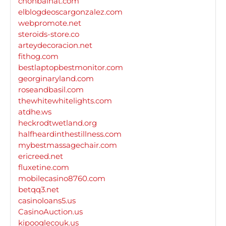
chonbaihat.com
elblogdeoscargonzalez.com
webpromote.net
steroids-store.co
arteydecoracion.net
fithog.com
bestlaptopbestmonitor.com
georginaryland.com
roseandbasil.com
thewhitewhitelights.com
atdhe.ws
heckrodtwetland.org
halfheardinthestillness.com
mybestmassagechair.com
ericreed.net
fluxetine.com
mobilecasino8760.com
betqq3.net
casinoloans5.us
CasinoAuction.us
kipooglecouk.us