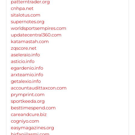
patterntrader.org
cnhpa.net
sitalotus.com
supernotes.org
worldsportsempires.com
updatecentral360.com
katamastah.com
zqscore.net
aseleraio.info
asticio.info
egardenio.info
arxteamio.info
getalexio.info
accountaudittaxcon.com
prymprint.com
sportkeeda.org
besttimespend.com
careandcure.biz
cogniyo.com
easymagazines.org
hirfanjilasmi.com