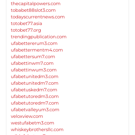
thecapitalpowers.com
tobabet88slot3.com
todayscurrentnews.com
totobet77.asia
totobet77.org
trendingpublication.com
ufabettererum3.com
ufabettermentm4.com
ufabettersum7.com
ufabettinwm7.com
ufabettinwum3.com
ufabetunitedm3.com
ufabetunitedm7.com
ufabetuskedm7.com
ufabetutoredm3.com
ufabetutoredm7.com
ufabetvalleyum3.com
veloxview.com
westufabetm3.com
whiskeybrothersllc.com