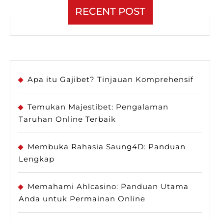
RECENT POST
Apa itu Gajibet? Tinjauan Komprehensif
Temukan Majestibet: Pengalaman
Taruhan Online Terbaik
Membuka Rahasia Saung4D: Panduan
Lengkap
Memahami Ahlcasino: Panduan Utama
Anda untuk Permainan Online