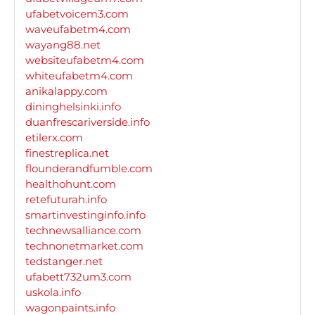
ufabetvoicem3.com
waveufabetm4.com
wayang88.net
websiteufabetm4.com
whiteufabetm4.com
anikalappy.com
dininghelsinki.info
duanfrescariverside.info
etilerx.com
finestreplica.net
flounderandfumble.com
healthohunt.com
retefuturah.info
smartinvestinginfo.info
technewsalliance.com
technonetmarket.com
tedstanger.net
ufabett732um3.com
uskola.info
wagonpaints.info