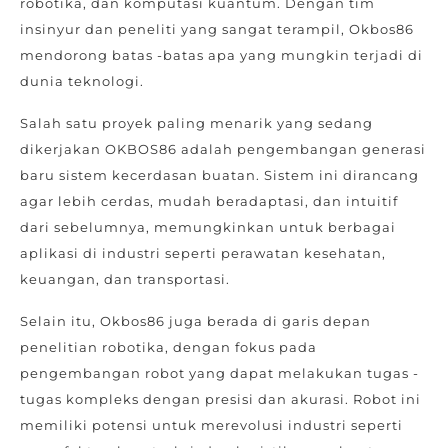
robotika, dan komputasi kuantum. Dengan tim
insinyur dan peneliti yang sangat terampil, Okbos86
mendorong batas -batas apa yang mungkin terjadi di
dunia teknologi.
Salah satu proyek paling menarik yang sedang
dikerjakan OKBOS86 adalah pengembangan generasi
baru sistem kecerdasan buatan. Sistem ini dirancang
agar lebih cerdas, mudah beradaptasi, dan intuitif
dari sebelumnya, memungkinkan untuk berbagai
aplikasi di industri seperti perawatan kesehatan,
keuangan, dan transportasi.
Selain itu, Okbos86 juga berada di garis depan
penelitian robotika, dengan fokus pada
pengembangan robot yang dapat melakukan tugas -
tugas kompleks dengan presisi dan akurasi. Robot ini
memiliki potensi untuk merevolusi industri seperti