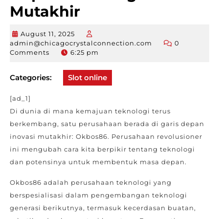
Mutakhir
August 11, 2025
August
admin@chicagocrystalconnection.com
0
11,
admin@chicagocr
Comments
6:25 pm
2025
Categories:
Slot online
[ad_1]
Di dunia di mana kemajuan teknologi terus
berkembang, satu perusahaan berada di garis depan
inovasi mutakhir: Okbos86. Perusahaan revolusioner
ini mengubah cara kita berpikir tentang teknologi
dan potensinya untuk membentuk masa depan.
Okbos86 adalah perusahaan teknologi yang
berspesialisasi dalam pengembangan teknologi
generasi berikutnya, termasuk kecerdasan buatan,