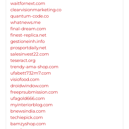
waitfornext.com
clearvisionmarketing.co
quantum-code.co
whatnews.me
final-dream.com
finest-replica.net
gestioneinh.info
prosportdaily.net
salesinvest22.com
teseract.org
trendy-ama-shop.com
ufabett732m7.com
visiofood.com
droidwindow.com
freeprsubmission.com
ufagold666.com
myinteriorblog.com
bnewsindia.com
techiepick.com
bamzyshop.com