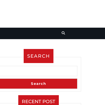
SEARCH
Search
RECENT POST