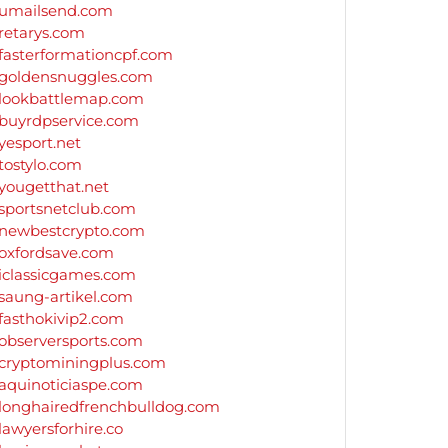
umailsend.com
retarys.com
fasterformationcpf.com
goldensnuggles.com
lookbattlemap.com
buyrdpservice.com
yesport.net
tostylo.com
yougetthat.net
sportsnetclub.com
newbestcrypto.com
oxfordsave.com
iclassicgames.com
saung-artikel.com
fasthokivip2.com
observersports.com
cryptominingplus.com
aquinoticiaspe.com
longhairedfrenchbulldog.com
lawyersforhire.co