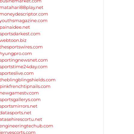
businemarket.com
matahari88play.net
moneydescriptor.com
youthsmagazine.com
painaidee.net
sportsdarkest.com
webtoon.biz
thesportswires.com
hyungpro.com
sportingnewsnet.com
sportstime24day.com
sporteslive.com
theblingblingshields.com
pinkfrenchtipnails.com
newgamestv.com
sportsgallerys.com
sportsmirrors.net
datasports.net
atasehirescortu.net
engineeringtechub.com
jerryescorts.com