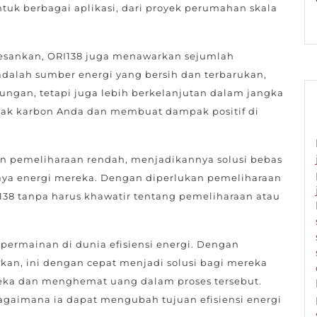
untuk berbagai aplikasi, dari proyek perumahan skala
sankan, ORI138 juga menawarkan sejumlah
adalah sumber energi yang bersih dan terbarukan,
gkungan, tetapi juga lebih berkelanjutan dalam jangka
jak karbon Anda dan membuat dampak positif di
dan pemeliharaan rendah, menjadikannya solusi bebas
aya energi mereka. Dengan diperlukan pemeliharaan
38 tanpa harus khawatir tentang pemeliharaan atau
permainan di dunia efisiensi energi. Dengan
nkan, ini dengan cepat menjadi solusi bagi mereka
eka dan menghemat uang dalam proses tersebut.
bagaimana ia dapat mengubah tujuan efisiensi energi