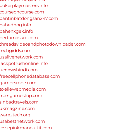
pokerplaymasters.info
courseoncourse.com
bantinbatdongsan247.com
bahednog.info
bahenxgek.info
pertamaskre.com
threadsvideoandphotodownloader.com
techgiddy.com
usalivenetwork.com
jackpotrushonline.info
ucnewshindi.com
freecellphonedatabase.com
gamersrope.com
exellewebmedia.com
free-gamestop.com
sinbadtravels.com
ukmagzine.com
wareztech.org
usabestnetwork.com
jessepinkmanoutfit.com