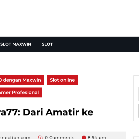
SLOT MAXWIN
SLOT
1000 dengan Maxwin
Slot online
amer Profesional
a77: Dari Amatir ke
nnection.com
0 Comments
8:54 pm
admin@chicagocrystalconnection.com