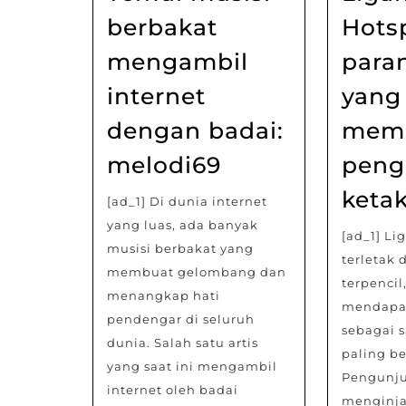
berbakat
Hots
mengambil
para
internet
yang
dengan badai:
mem
Temui
melodi69
peng
musisi
keta
[ad_1] Di dunia internet
berbakat
yang luas, ada banyak
mengambil
[ad_1] Li
musisi berbakat yang
terletak 
internet
membuat gelombang dan
terpencil
dengan
menangkap hati
mendapat
badai:
pendengar di seluruh
sebagai s
dunia. Salah satu artis
melodi69
paling be
yang saat ini mengambil
Pengunju
internet oleh badai
menginja