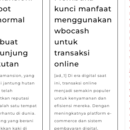
pot
kunci manfaat
normal
menggunakan
wbocash
buat
untuk
unjung
transaksi
Ligamansion:
Membuka
kutan
online
Hotspot
kunci
gamansion, yang
[ad_1] Di era digital saat
paranormal
manfaat
di jantung hutan
ini, transaksi online
yang
menggunak
, telah
menjadi semakin populer
membuat
wbocash
kan reputasi
untuk kenyamanan dan
pengunjung
untuk
alah satu tempat
efisiensi mereka. Dengan
ketakutan
transaksi
rhantu di dunia.
meningkatnya platform e-
ng yang berani
commerce dan sistem
online
kkan kaki di
pembayaran digital,