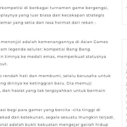
erkompetisi di berbagai turnamen game bergengsi,
playnya yang luar biasa dan kecakapan strategis
ar yang setia dan rasa hormat dari rekan -
g menonjol adalah kemenangannya di Asian Games
lam legenda seluler: kompetisi Bang Bang.
 timnya ke medali emas, memperkuat statusnya
but.
ap rendah hati dan membumi, selalu berusaha untuk
g dirinya ke ketinggian baru. Dia memuji
a, dan hasrat yang tak tergoyahkan untuk bermain
si bagi para gamer yang bercita -cita tinggi di
kad dan ketekunan, segala sesuatu mungkin terjadi.
onal adalah bukti kekuatan mengejar gairah hidup