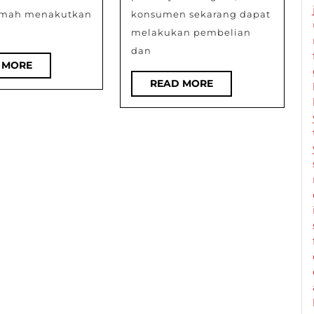
umah menakutkan
konsumen sekarang dapat
melakukan pembelian
dan
READ
 MORE
MORE
READ
READ MORE
MORE