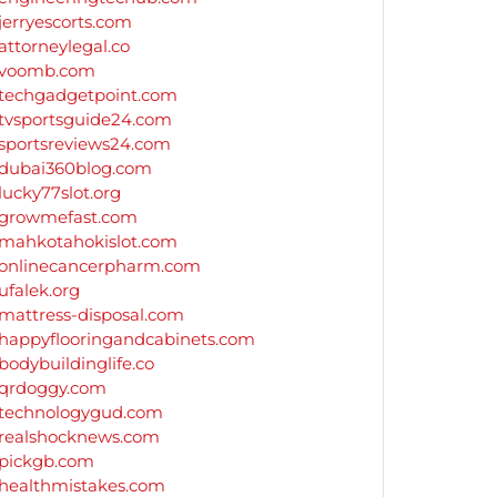
jerryescorts.com
attorneylegal.co
voomb.com
techgadgetpoint.com
tvsportsguide24.com
sportsreviews24.com
dubai360blog.com
lucky77slot.org
growmefast.com
mahkotahokislot.com
onlinecancerpharm.com
ufalek.org
mattress-disposal.com
happyflooringandcabinets.com
bodybuildinglife.co
qrdoggy.com
technologygud.com
realshocknews.com
pickgb.com
healthmistakes.com