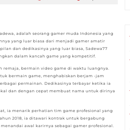
Sadewa, adalah seorang gamer muda Indonesia yang
nya yang luar biasa dari menjadi gamer amatir
pilan dan dedikasinya yang luar biasa, Sadewa77
ungkan dalam kancah game yang kompetitif.
h remaja, bermain video game di waktu luangnya.
tuk bermain game, menghabiskan berjam -jam
bagai permainan. Dedikasinya terbayar ketika ia
lokal dan dengan cepat membuat nama untuk dirinya
t, ia menarik perhatian tim game profesional yang
ahun 2018, ia ditawari kontrak untuk bergabung
 menandai awal karirnya sebagai gamer profesional.