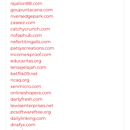
rajalion88.com
goupuntacana.com
riversedgepark.com
zaseez.com
catchycrunch.com
nofaphub.com
nefertitingalls.com
patsyscreations.com
income4proof.com
educaritas.org
lensajelajah.com
betflik09.net
ncaq.org
xenmicro.com
onlineshopera.com
dartyfresh.com
lewisenterprises.net
pcsoftwarefree.org
dailylinking.com
dnafyx.com