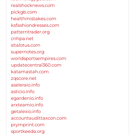
realshocknews.com
pickgb.com
healthmistakes.com
ksfashiondresses.com
patterntrader.org
cnhpa.net
sitalotus.com
supernotes.org
worldsportsempires.com
updatecentral360.com
katamastah.com
zqscore.net
aseleraio.info
asticio.info
egardenio.info
arxteamio.info
getalexio.info
accountaudittaxcon.com
prymprint.com
sportkeeda.org