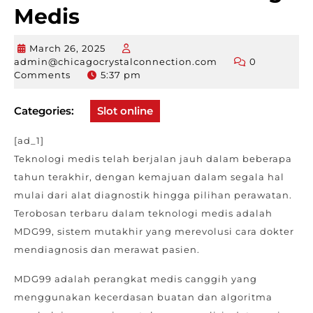
Medis
March 26, 2025
March
admin@chicagocrystalconnection.com
0
26,
admin@chicagocr
Comments
5:37 pm
2025
Categories:
Slot online
[ad_1]
Teknologi medis telah berjalan jauh dalam beberapa
tahun terakhir, dengan kemajuan dalam segala hal
mulai dari alat diagnostik hingga pilihan perawatan.
Terobosan terbaru dalam teknologi medis adalah
MDG99, sistem mutakhir yang merevolusi cara dokter
mendiagnosis dan merawat pasien.
MDG99 adalah perangkat medis canggih yang
menggunakan kecerdasan buatan dan algoritma