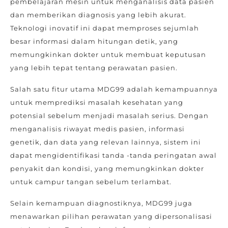
pembelajaran mesin untuk menganalisis data pasien
dan memberikan diagnosis yang lebih akurat.
Teknologi inovatif ini dapat memproses sejumlah
besar informasi dalam hitungan detik, yang
memungkinkan dokter untuk membuat keputusan
yang lebih tepat tentang perawatan pasien.
Salah satu fitur utama MDG99 adalah kemampuannya
untuk memprediksi masalah kesehatan yang
potensial sebelum menjadi masalah serius. Dengan
menganalisis riwayat medis pasien, informasi
genetik, dan data yang relevan lainnya, sistem ini
dapat mengidentifikasi tanda -tanda peringatan awal
penyakit dan kondisi, yang memungkinkan dokter
untuk campur tangan sebelum terlambat.
Selain kemampuan diagnostiknya, MDG99 juga
menawarkan pilihan perawatan yang dipersonalisasi