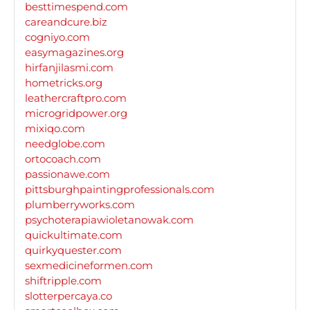
besttimespend.com
careandcure.biz
cogniyo.com
easymagazines.org
hirfanjilasmi.com
hometricks.org
leathercraftpro.com
microgridpower.org
mixiqo.com
needglobe.com
ortocoach.com
passionawe.com
pittsburghpaintingprofessionals.com
plumberryworks.com
psychoterapiawioletanowak.com
quickultimate.com
quirkyquester.com
sexmedicineformen.com
shiftripple.com
slotterpercaya.co