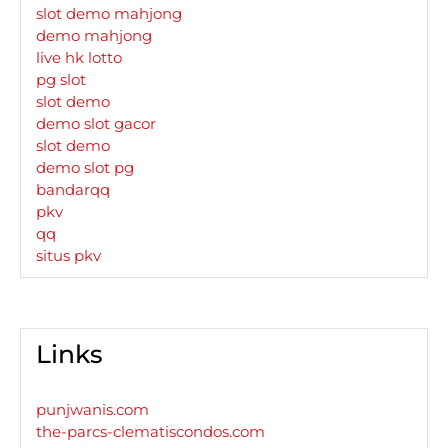
slot demo mahjong
demo mahjong
live hk lotto
pg slot
slot demo
demo slot gacor
slot demo
demo slot pg
bandarqq
pkv
qq
situs pkv
Links
punjwanis.com
the-parcs-clematiscondos.com