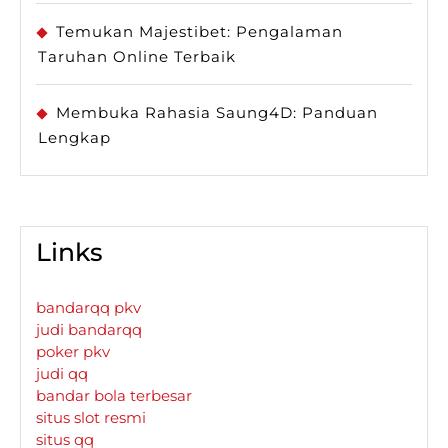
Temukan Majestibet: Pengalaman
Taruhan Online Terbaik
Membuka Rahasia Saung4D: Panduan
Lengkap
Links
bandarqq pkv
judi bandarqq
poker pkv
judi qq
bandar bola terbesar
situs slot resmi
situs qq