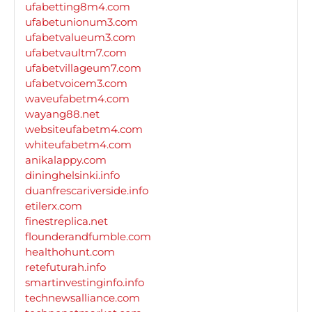
ufabetting8m4.com
ufabetunionum3.com
ufabetvalueum3.com
ufabetvaultm7.com
ufabetvillageum7.com
ufabetvoicem3.com
waveufabetm4.com
wayang88.net
websiteufabetm4.com
whiteufabetm4.com
anikalappy.com
dininghelsinki.info
duanfrescariverside.info
etilerx.com
finestreplica.net
flounderandfumble.com
healthohunt.com
retefuturah.info
smartinvestinginfo.info
technewsalliance.com