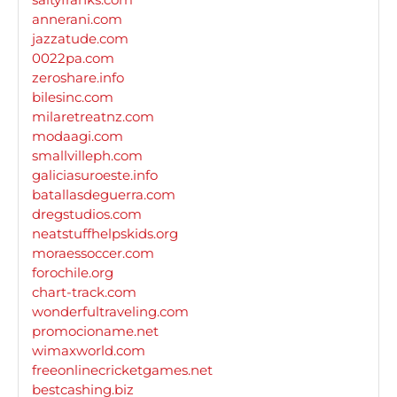
annerani.com
jazzatude.com
0022pa.com
zeroshare.info
bilesinc.com
milaretreatnz.com
modaagi.com
smallvilleph.com
galiciasuroeste.info
batallasdeguerra.com
dregstudios.com
neatstuffhelpskids.org
moraessoccer.com
forochile.org
chart-track.com
wonderfultraveling.com
promocioname.net
wimaxworld.com
freeonlinecricketgames.net
bestcashing.biz