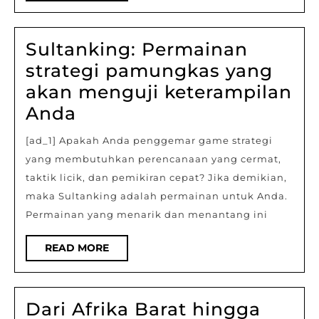
MORE
Sultanking: Permainan
strategi pamungkas yang
akan menguji keterampilan
Sultanking:
Anda
Permainan
[ad_1] Apakah Anda penggemar game strategi
strategi
yang membutuhkan perencanaan yang cermat,
pamungkas
taktik licik, dan pemikiran cepat? Jika demikian,
yang
maka Sultanking adalah permainan untuk Anda.
Permainan yang menarik dan menantang ini
akan
menguji
READ
READ MORE
keterampilan
MORE
Anda
Dari Afrika Barat hingga