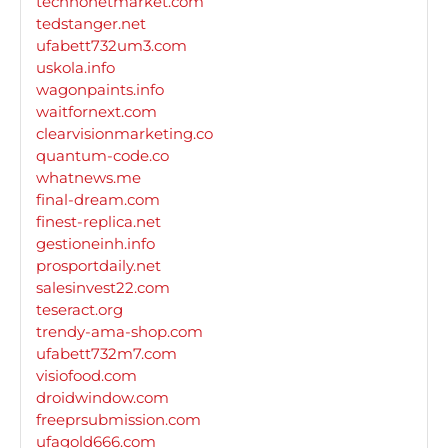
technonetmarket.com
tedstanger.net
ufabett732um3.com
uskola.info
wagonpaints.info
waitfornext.com
clearvisionmarketing.co
quantum-code.co
whatnews.me
final-dream.com
finest-replica.net
gestioneinh.info
prosportdaily.net
salesinvest22.com
teseract.org
trendy-ama-shop.com
ufabett732m7.com
visiofood.com
droidwindow.com
freeprsubmission.com
ufagold666.com