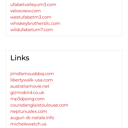
ufabetvalleyum3.com
veloxview.com
westufabetm3.com
whiskeybrothersllc.com
wildufabetum7.com
Links
jimsfamousbbq.com
libertywalk-usa.com
australiamovie.net
gizmobird.co.uk
mp3djsong.com
coursdanglaistoulouse.com
neptunuslex.com
auguri-di-natale.info
michelewatch.us