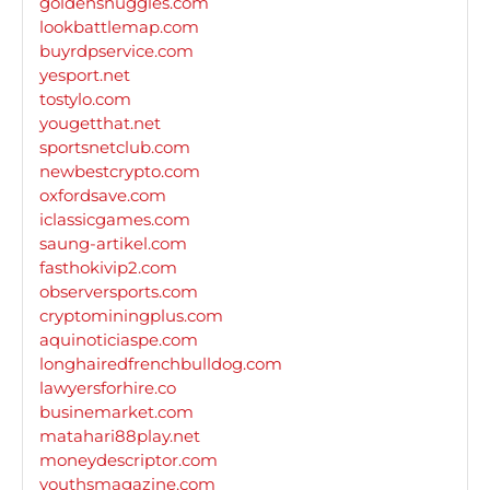
goldensnuggles.com
lookbattlemap.com
buyrdpservice.com
yesport.net
tostylo.com
yougetthat.net
sportsnetclub.com
newbestcrypto.com
oxfordsave.com
iclassicgames.com
saung-artikel.com
fasthokivip2.com
observersports.com
cryptominingplus.com
aquinoticiaspe.com
longhairedfrenchbulldog.com
lawyersforhire.co
businemarket.com
matahari88play.net
moneydescriptor.com
youthsmagazine.com