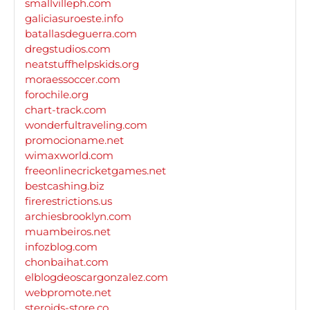
smallvilleph.com
galiciasuroeste.info
batallasdeguerra.com
dregstudios.com
neatstuffhelpskids.org
moraessoccer.com
forochile.org
chart-track.com
wonderfultraveling.com
promocioname.net
wimaxworld.com
freeonlinecricketgames.net
bestcashing.biz
firerestrictions.us
archiesbrooklyn.com
muambeiros.net
infozblog.com
chonbaihat.com
elblogdeoscargonzalez.com
webpromote.net
steroids-store.co