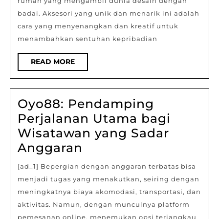
rumah yang mengambil dunia desain dengan
terbaru
badai. Aksesori yang unik dan menarik ini adalah
dalam
cara yang menyenangkan dan kreatif untuk
menambahkan sentuhan kepribadian
dekorasi
rumah
READ
READ MORE
MORE
Oyo88: Pendamping
Perjalanan Utama bagi
Wisatawan yang Sadar
Oyo88:
Anggaran
Pendamping
[ad_1] Bepergian dengan anggaran terbatas bisa
Perjalanan
menjadi tugas yang menakutkan, seiring dengan
Utama
meningkatnya biaya akomodasi, transportasi, dan
bagi
aktivitas. Namun, dengan munculnya platform
pemesanan online, menemukan opsi terjangkau