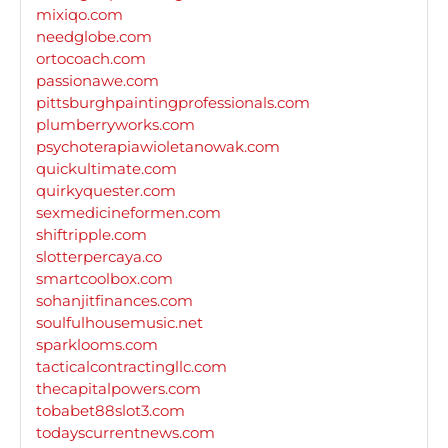
mixiqo.com
needglobe.com
ortocoach.com
passionawe.com
pittsburghpaintingprofessionals.com
plumberryworks.com
psychoterapiawioletanowak.com
quickultimate.com
quirkyquester.com
sexmedicineformen.com
shiftripple.com
slotterpercaya.co
smartcoolbox.com
sohanjitfinances.com
soulfulhousemusic.net
sparklooms.com
tacticalcontractingllc.com
thecapitalpowers.com
tobabet88slot3.com
todayscurrentnews.com