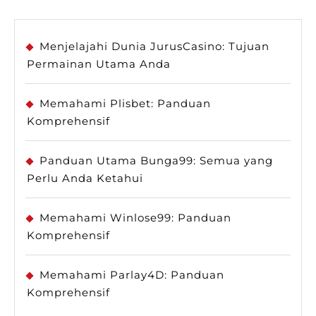
Menjelajahi Dunia JurusCasino: Tujuan
Permainan Utama Anda
Memahami Plisbet: Panduan
Komprehensif
Panduan Utama Bunga99: Semua yang
Perlu Anda Ketahui
Memahami Winlose99: Panduan
Komprehensif
Memahami Parlay4D: Panduan
Komprehensif