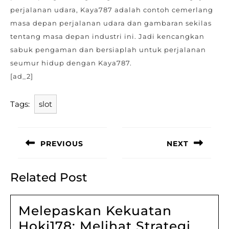
perjalanan udara, Kaya787 adalah contoh cemerlang
masa depan perjalanan udara dan gambaran sekilas
tentang masa depan industri ini. Jadi kencangkan
sabuk pengaman dan bersiaplah untuk perjalanan
seumur hidup dengan Kaya787.
[ad_2]
Tags:
slot
Post
navigation
PREVIOUS
NEXT
Previous
Next
post:
post:
Related Post
Melepaskan Kekuatan
Hoki178: Melihat Strategi