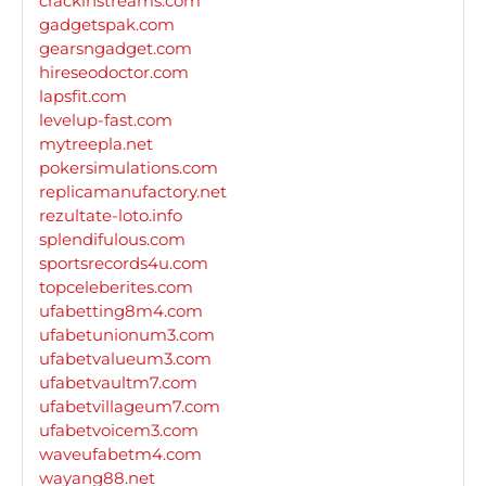
crackinstreams.com
gadgetspak.com
gearsngadget.com
hireseodoctor.com
lapsfit.com
levelup-fast.com
mytreepla.net
pokersimulations.com
replicamanufactory.net
rezultate-loto.info
splendifulous.com
sportsrecords4u.com
topceleberites.com
ufabetting8m4.com
ufabetunionum3.com
ufabetvalueum3.com
ufabetvaultm7.com
ufabetvillageum7.com
ufabetvoicem3.com
waveufabetm4.com
wayang88.net