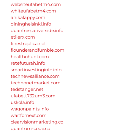
websiteufabetm4.com
whiteufabetm4.com
anikalappy.com
dininghelsinki.info
duanfrescariverside.info
etilerx.com
finestreplica.net
flounderandfumble.com
healthohunt.com
retefuturah.info
smartinvestinginfo.info
technewsalliance.com
technonetmarket.com
tedstanger.net
ufabett732um3.com
uskola.info
wagonpaints.info
waitfornext.com
clearvisionmarketing.co
quantum-code.co