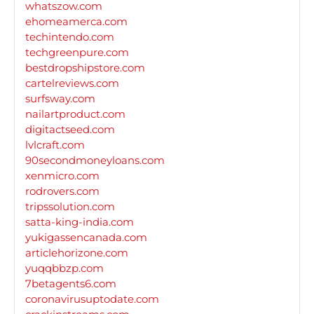
whatszow.com
ehomeamerca.com
techintendo.com
techgreenpure.com
bestdropshipstore.com
cartelreviews.com
surfsway.com
nailartproduct.com
digitactseed.com
lvlcraft.com
90secondmoneyloans.com
xenmicro.com
rodrovers.com
tripssolution.com
satta-king-india.com
yukigassencanada.com
articlehorizone.com
yuqqbbzp.com
7betagents6.com
coronavirusuptodate.com