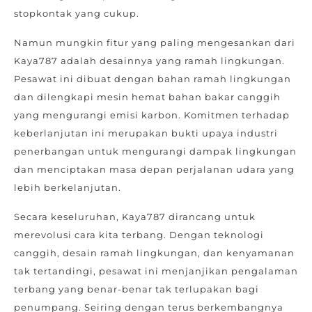
stopkontak yang cukup.
Namun mungkin fitur yang paling mengesankan dari
Kaya787 adalah desainnya yang ramah lingkungan.
Pesawat ini dibuat dengan bahan ramah lingkungan
dan dilengkapi mesin hemat bahan bakar canggih
yang mengurangi emisi karbon. Komitmen terhadap
keberlanjutan ini merupakan bukti upaya industri
penerbangan untuk mengurangi dampak lingkungan
dan menciptakan masa depan perjalanan udara yang
lebih berkelanjutan.
Secara keseluruhan, Kaya787 dirancang untuk
merevolusi cara kita terbang. Dengan teknologi
canggih, desain ramah lingkungan, dan kenyamanan
tak tertandingi, pesawat ini menjanjikan pengalaman
terbang yang benar-benar tak terlupakan bagi
penumpang. Seiring dengan terus berkembangnya