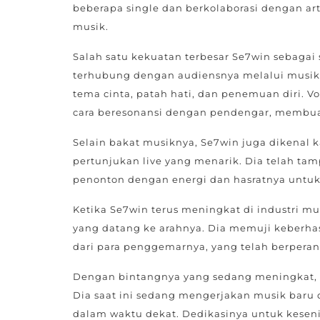
beberapa single dan berkolaborasi dengan ar
musik.
Salah satu kekuatan terbesar Se7win sebag
terhubung dengan audiensnya melalui musikn
tema cinta, patah hati, dan penemuan diri. 
cara beresonansi dengan pendengar, membuat
Selain bakat musiknya, Se7win juga dikenal
pertunjukan live yang menarik. Dia telah tam
penonton dengan energi dan hasratnya untuk
Ketika Se7win terus meningkat di industri mu
yang datang ke arahnya. Dia memuji keberha
dari para penggemarnya, yang telah berpera
Dengan bintangnya yang sedang meningkat, 
Dia saat ini sedang mengerjakan musik baru 
dalam waktu dekat. Dedikasinya untuk kesen