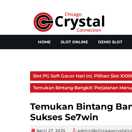
Skip
to
content
HOME
SLOT ONLINE
DEMO SLOT
Slot PG Soft Gacor Hari Ini, Pilihan Slot X
Temukan Bintang Bangkit: Perjalanan Menu
Temukan Bintang Ban
Sukses Se7win
April 27, 2025
admin@chicagocrystalc
April