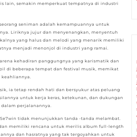
tis lain, semakin memperkuat tempatnya di industri
ai seorang seniman adalah kemampuannya untuk
ya. Liriknya jujur ​​dan menyenangkan, menyentuh
Vokalnya yang halus dan melodi yang menarik memiliki
nya menjadi menonjol di industri yang ramai.
 karena kehadiran panggungnya yang karismatik dan
pil di beberapa tempat dan festival musik, memikat
 keahliannya.
sik, ia tetap rendah hati dan bersyukur atas peluang
silannya untuk kerja keras, ketekunan, dan dukungan
n dalam perjalanannya.
Se7win tidak menunjukkan tanda -tanda melambat.
dan memiliki rencana untuk merilis album full-length
iannya dan hasratnya yang tak tergoyahkan untuk