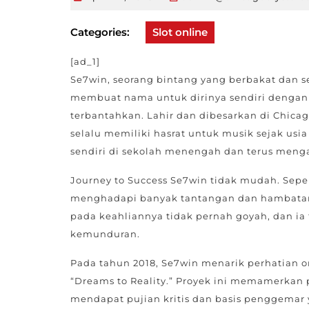
27,
2025
Categories:
Slot online
[ad_1]
Se7win, seorang bintang yang berbakat dan s
membuat nama untuk dirinya sendiri dengan 
terbantahkan. Lahir dan dibesarkan di Chica
selalu memiliki hasrat untuk musik sejak u
sendiri di sekolah menengah dan terus meng
Journey to Success Se7win tidak mudah. Sepert
menghadapi banyak tantangan dan hambatan 
pada keahliannya tidak pernah goyah, dan 
kemunduran.
Pada tahun 2018, Se7win menarik perhatian 
“Dreams to Reality.” Proyek ini memamerka
mendapat pujian kritis dan basis penggemar 