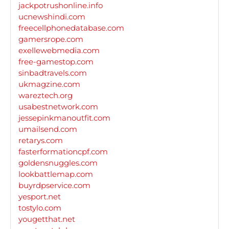
jackpotrushonline.info
ucnewshindi.com
freecellphonedatabase.com
gamersrope.com
exellewebmedia.com
free-gamestop.com
sinbadtravels.com
ukmagzine.com
wareztech.org
usabestnetwork.com
jessepinkmanoutfit.com
umailsend.com
retarys.com
fasterformationcpf.com
goldensnuggles.com
lookbattlemap.com
buyrdpservice.com
yesport.net
tostylo.com
yougetthat.net