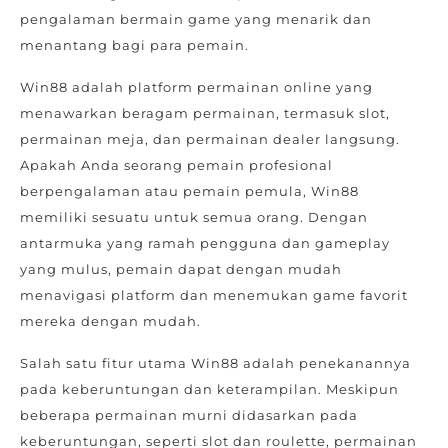
pengalaman bermain game yang menarik dan
menantang bagi para pemain.
Win88 adalah platform permainan online yang
menawarkan beragam permainan, termasuk slot,
permainan meja, dan permainan dealer langsung.
Apakah Anda seorang pemain profesional
berpengalaman atau pemain pemula, Win88
memiliki sesuatu untuk semua orang. Dengan
antarmuka yang ramah pengguna dan gameplay
yang mulus, pemain dapat dengan mudah
menavigasi platform dan menemukan game favorit
mereka dengan mudah.
Salah satu fitur utama Win88 adalah penekanannya
pada keberuntungan dan keterampilan. Meskipun
beberapa permainan murni didasarkan pada
keberuntungan, seperti slot dan roulette, permainan