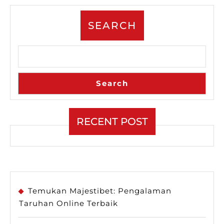
SEARCH
Search
RECENT POST
Temukan Majestibet: Pengalaman
Taruhan Online Terbaik