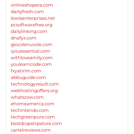
onlineshopera.com
dartyfresh.com
lewisenterprises.net
pcsoftwarefree.org
dailylinking.com
dnafyx.com
giocolenuvole.com
iyouessential.com
withloveamity.com
youlearncode.com
fxyatirim.com
abbuguide.com
technologyresult.com
webhostingoffers.org
whatszow.com
ehomeamerca.com
techintendo.com
techgreenpure.com
bestdropshipstore.com
cartelreviews.com