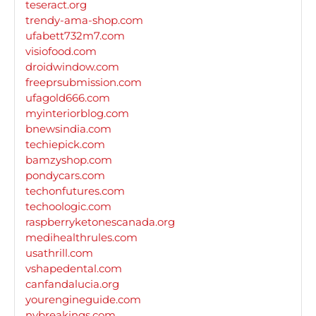
teseract.org
trendy-ama-shop.com
ufabett732m7.com
visiofood.com
droidwindow.com
freeprsubmission.com
ufagold666.com
myinteriorblog.com
bnewsindia.com
techiepick.com
bamzyshop.com
pondycars.com
techonfutures.com
techoologic.com
raspberryketonescanada.org
medihealthrules.com
usathrill.com
vshapedental.com
canfandalucia.org
yourengineguide.com
nybreakings.com