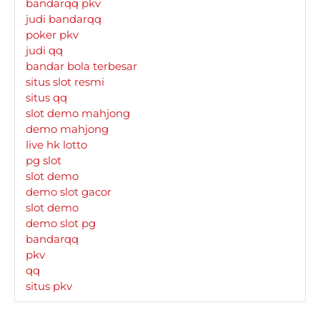
bandarqq pkv
judi bandarqq
poker pkv
judi qq
bandar bola terbesar
situs slot resmi
situs qq
slot demo mahjong
demo mahjong
live hk lotto
pg slot
slot demo
demo slot gacor
slot demo
demo slot pg
bandarqq
pkv
qq
situs pkv