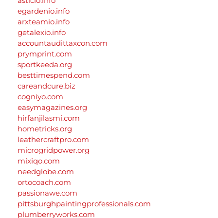
asticio.info
egardenio.info
arxteamio.info
getalexio.info
accountaudittaxcon.com
prymprint.com
sportkeeda.org
besttimespend.com
careandcure.biz
cogniyo.com
easymagazines.org
hirfanjilasmi.com
hometricks.org
leathercraftpro.com
microgridpower.org
mixiqo.com
needglobe.com
ortocoach.com
passionawe.com
pittsburghpaintingprofessionals.com
plumberryworks.com