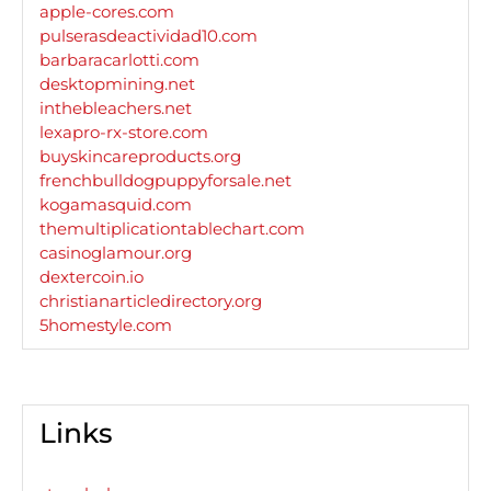
apple-cores.com
pulserasdeactividad10.com
barbaracarlotti.com
desktopmining.net
inthebleachers.net
lexapro-rx-store.com
buyskincareproducts.org
frenchbulldogpuppyforsale.net
kogamasquid.com
themultiplicationtablechart.com
casinoglamour.org
dextercoin.io
christianarticledirectory.org
5homestyle.com
Links