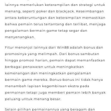
lainnya memerlukan keterampilan dan strategi untuk
menang, seperti poker dan blackjack. Keseimbangan
antara keberuntungan dan keterampilan memastikan
bahwa pemain terus tertantang dan terlibat, menjaga
pengalaman bermain game tetap segar dan
menyenangkan.
Fitur menonjol lainnya dari Win88 adalah bonus dan
promosinya yang melimpah. Dari bonus sambutan
hingga promosi harian, pemain dapat memanfaatkan
berbagai penawaran untuk meningkatkan
kemenangan dan meningkatkan pengalaman
bermain game mereka. Bonus-bonus ini tidak hanya
menambah lapisan kegembiraan ekstra pada
permainan tetapi juga memberi pemain lebih banyak
peluang untuk menang besar.
Selain pilihan permainannya yang beragam dan