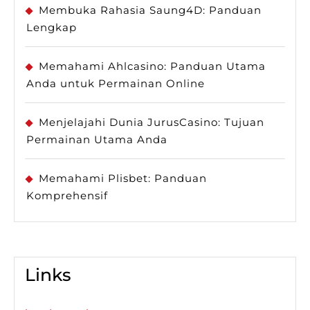
Membuka Rahasia Saung4D: Panduan
Lengkap
Memahami Ahlcasino: Panduan Utama
Anda untuk Permainan Online
Menjelajahi Dunia JurusCasino: Tujuan
Permainan Utama Anda
Memahami Plisbet: Panduan
Komprehensif
Links