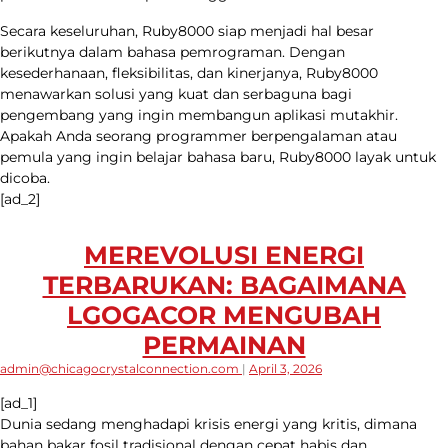
Secara keseluruhan, Ruby8000 siap menjadi hal besar
berikutnya dalam bahasa pemrograman. Dengan
kesederhanaan, fleksibilitas, dan kinerjanya, Ruby8000
menawarkan solusi yang kuat dan serbaguna bagi
pengembang yang ingin membangun aplikasi mutakhir.
Apakah Anda seorang programmer berpengalaman atau
pemula yang ingin belajar bahasa baru, Ruby8000 layak untuk
dicoba.
[ad_2]
MEREVOLUSI ENERGI
TERBARUKAN: BAGAIMANA
LGOGACOR MENGUBAH
PERMAINAN
admin@chicagocrystalconnection.com
|
April 3, 2026
[ad_1]
Dunia sedang menghadapi krisis energi yang kritis, dimana
bahan bakar fosil tradisional dengan cepat habis dan