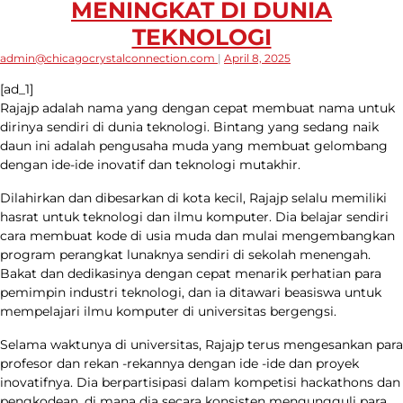
MENINGKAT DI DUNIA
TEKNOLOGI
admin@chicagocrystalconnection.com
|
April 8, 2025
[ad_1]
Rajajp adalah nama yang dengan cepat membuat nama untuk
dirinya sendiri di dunia teknologi. Bintang yang sedang naik
daun ini adalah pengusaha muda yang membuat gelombang
dengan ide-ide inovatif dan teknologi mutakhir.
Dilahirkan dan dibesarkan di kota kecil, Rajajp selalu memiliki
hasrat untuk teknologi dan ilmu komputer. Dia belajar sendiri
cara membuat kode di usia muda dan mulai mengembangkan
program perangkat lunaknya sendiri di sekolah menengah.
Bakat dan dedikasinya dengan cepat menarik perhatian para
pemimpin industri teknologi, dan ia ditawari beasiswa untuk
mempelajari ilmu komputer di universitas bergengsi.
Selama waktunya di universitas, Rajajp terus mengesankan para
profesor dan rekan -rekannya dengan ide -ide dan proyek
inovatifnya. Dia berpartisipasi dalam kompetisi hackathons dan
pengkodean, di mana dia secara konsisten mengungguli para