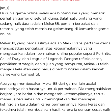
[ad_1]
Di dunia game online, selalu ada bintang baru yang menarik
perhatian gamer di seluruh dunia. Salah satu bintang yang
sedang naik daun adalah Mekar88, pemain berbakat dan
terampil yang telah membuat gelombang di komunitas game
online.
Mekar88, yang nama aslinya adalah Mark Evans, pertama -tama
mendapatkan pengakuan atas keterampilannya yang
mengesankan dalam permainan online populer seperti Fortnite,
Call of Duty, dan League of Legends. Dengan refleks cepat,
pemikiran strategis, dan tujuan yang sempurna, Mekar88 telah
menjadi kekuatan yang harus diperhitungkan dalam kancah
game yang kompetitif.
Apa yang membedakan Mekar88 dari gamer lain adalah
dedikasinya dan hasratnya untuk permainan. Dia menghabiskan
berjam -jam berlatih dan mengasah keterampilannya, terus -
menerus berusaha untuk meningkatkan dan mencapai
ketinggian baru dalam karier permainannya. Kerja keras dan
tekadnya telah membuahkan hasil, karena ia dengan cepat naik