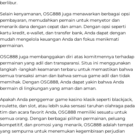
berlibur.
Selain kenyamanan, OSG888 juga menawarkan berbagai opsi
pembayaran, memudahkan pemain untuk menyetor dan
menarik dana dengan cepat dan aman. Dengan opsi seperti
kartu kredit, e-wallet, dan transfer bank, Anda dapat dengan
mudah mengelola keuangan Anda dan fokus menikmati
permainan.
OSG888 juga membanggakan diri atas komitmennya terhadap
permainan yang adil dan transparansi. Situs ini menggunakan
langkah -langkah keamanan terbaru untuk memastikan bahwa
semua transaksi aman dan bahwa semua game adil dan tidak
memihak. Dengan OSG888, Anda dapat yakin bahwa Anda
bermain di lingkungan yang aman dan aman.
Apakah Anda penggemar game kasino klasik seperti blackjack,
roulette, dan slot, atau lebih suka sensasi taruhan olahraga pada
tim dan acara favorit Anda, OSG888 memiliki sesuatu untuk
semua orang. Dengan berbagai pilihan permainan, peluang
kompetitif, dan promosi yang menarik, OSG888 adalah tempat
yang sempurna untuk menemukan kegembiraan perjudian