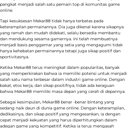
pangkat menjadi salah satu pemain top di komunitas game
online.
Tapi kesuksesan Mekar88 tidak hanya terbatas pada
keterampilan permainannya. Dia juga dikenal karena sikapnya
yang ramah dan mudah didekati, selalu bersedia membantu
dan mendukung sesama gamernya. Ini telah membuatnya
menjadi basis penggemar yang setia yang mengagumi tidak
hanya kehebatan permainannya tetapi juga sikap positif dan
sportivitasnya.
Ketika Mekar88 terus meningkat dalam popularitas, banyak
yang memperkirakan bahwa ia memiliki potensi untuk menjadi
salah satu nama terbesar dalam industri game online. Dengan
bakat, etos kerja, dan sikap positifnya, tidak ada keraguan
bahwa Mekar88 memiliki masa depan yang cerah di depannya.
Sebagai kesimpulan, Mekar88 benar -benar bintang yang
sedang naik daun di dunia game online. Dengan keterampilan,
dedikasinya, dan sikap positif yang mengesankan, ia dengan
cepat menjadi kekuatan yang harus diperhitungkan dalam
adegan game yang kompetitif. Ketika ia terus mengasah