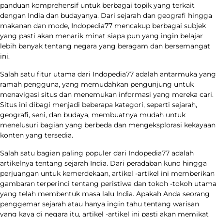
panduan komprehensif untuk berbagai topik yang terkait
dengan India dan budayanya. Dari sejarah dan geografi hingga
makanan dan mode, Indopedia77 mencakup berbagai subjek
yang pasti akan menarik minat siapa pun yang ingin belajar
lebih banyak tentang negara yang beragam dan bersemangat
ini.
Salah satu fitur utama dari Indopedia77 adalah antarmuka yang
ramah pengguna, yang memudahkan pengunjung untuk
menavigasi situs dan menemukan informasi yang mereka cari.
Situs ini dibagi menjadi beberapa kategori, seperti sejarah,
geografi, seni, dan budaya, membuatnya mudah untuk
menelusuri bagian yang berbeda dan mengeksplorasi kekayaan
konten yang tersedia.
Salah satu bagian paling populer dari Indopedia77 adalah
artikelnya tentang sejarah India. Dari peradaban kuno hingga
perjuangan untuk kemerdekaan, artikel -artikel ini memberikan
gambaran terperinci tentang peristiwa dan tokoh -tokoh utama
yang telah membentuk masa lalu India. Apakah Anda seorang
penggemar sejarah atau hanya ingin tahu tentang warisan
yang kaya di negara itu, artikel -artikel ini pasti akan memikat