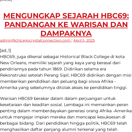
MENGUNGKAP SEJARAH HBC69:
PANDANGAN KE WARISAN DAN
DAMPAKNYA
admin@chicagocrystalconnection.com
|
April 5, 2025
[ad_1]
HBC69, juga dikenal sebagai Historical Black College di kota
New Orleans, memiliki sejarah yang kaya yang berasal dari
pendiriannya pada tahun 1869. Didirikan selama era
Rekonstruksi setelah Perang Sipil, HBC69 didirikan dengan misi
memberikan pendidikan dan peluang bagi siswa Afrika -
Amerika yang sebelumnya ditolak akses ke pendidikan tinggi.
Warisan HBC69 berakar dalam dalam perjuangan untuk
kesetaraan dan keadilan sosial. Lembaga ini memainkan peran
penting dalam memberdayakan generasi orang Afrika -Amerika
untuk mengejar impian mereka dan mencapai kesuksesan di
berbagai bidang. Dari pendidikan hingga politik, HBC69 telah
menghasilkan daftar panjang alumni terkenal yang telah