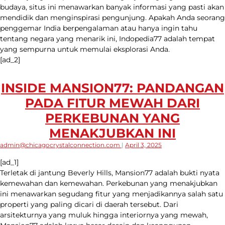
budaya, situs ini menawarkan banyak informasi yang pasti akan
mendidik dan menginspirasi pengunjung. Apakah Anda seorang
penggemar India berpengalaman atau hanya ingin tahu
tentang negara yang menarik ini, Indopedia77 adalah tempat
yang sempurna untuk memulai eksplorasi Anda.
[ad_2]
INSIDE MANSION77: PANDANGAN
PADA FITUR MEWAH DARI
PERKEBUNAN YANG
MENAKJUBKAN INI
admin@chicagocrystalconnection.com
|
April 3, 2025
[ad_1]
Terletak di jantung Beverly Hills, Mansion77 adalah bukti nyata
kemewahan dan kemewahan. Perkebunan yang menakjubkan
ini menawarkan segudang fitur yang menjadikannya salah satu
properti yang paling dicari di daerah tersebut. Dari
arsitekturnya yang muluk hingga interiornya yang mewah,