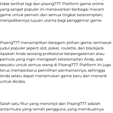
tidak terlihat lagi dari pisang777. Platform game online
yang sangat populer ini menawarkan berbagai macam
game untuk pemain dari semua tingkat keterampilan,
menjadikannya tujuan utama bagi penggemar game.
Pisang777 menampilkan beragam pilihan game, termasuk
judul populer seperti slot, poker, roulette, dan blackjack.
Apakah Anda seorang profesional berpengalaman atau
pemula yang ingin mengasah keterampilan Anda, ada
sesuatu untuk semua orang di Pisang777. Platform ini juga
terus memperbarui pemilihan permainannya, sehingga
Anda selalu dapat menemukan game baru dan menarik
untuk dicoba.
Salah satu fitur yang menonjol dari Pisang777 adalah
antarmuka yang ramah pengguna, yang membuatnya