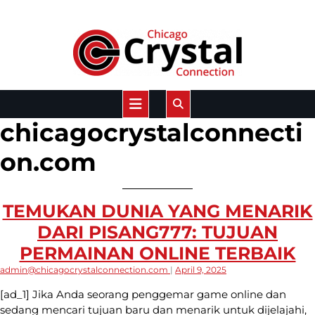
Skip
to
content
Open
chicagocrystalconnecti
Button
on.com
TEMUKAN DUNIA YANG MENARIK
DARI PISANG777: TUJUAN
PERMAINAN ONLINE TERBAIK
admin@chicagocrystalconnection.com
|
April 9, 2025
[ad_1] Jika Anda seorang penggemar game online dan
sedang mencari tujuan baru dan menarik untuk dijelajahi,