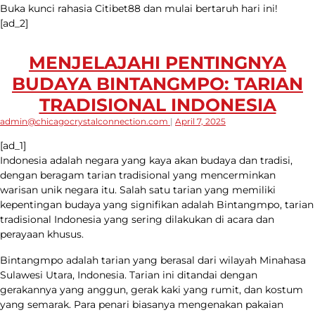
Buka kunci rahasia Citibet88 dan mulai bertaruh hari ini!
[ad_2]
MENJELAJAHI PENTINGNYA
BUDAYA BINTANGMPO: TARIAN
TRADISIONAL INDONESIA
admin@chicagocrystalconnection.com
|
April 7, 2025
[ad_1]
Indonesia adalah negara yang kaya akan budaya dan tradisi,
dengan beragam tarian tradisional yang mencerminkan
warisan unik negara itu. Salah satu tarian yang memiliki
kepentingan budaya yang signifikan adalah Bintangmpo, tarian
tradisional Indonesia yang sering dilakukan di acara dan
perayaan khusus.
Bintangmpo adalah tarian yang berasal dari wilayah Minahasa
Sulawesi Utara, Indonesia. Tarian ini ditandai dengan
gerakannya yang anggun, gerak kaki yang rumit, dan kostum
yang semarak. Para penari biasanya mengenakan pakaian