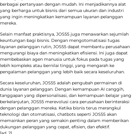
berbagai pertanyaan dengan mudah. Ini menjadikannya alat
yang berharga untuk bisnis dari semua ukuran dan industri
yang ingin meningkatkan kemampuan layanan pelanggan
mereka.
Selain manfaat praktisnya, JOS55 juga menawarkan sejumlah
keuntungan bagi bisnis. Dengan mengotomatisasi tugas
layanan pelanggan rutin, JOS55 dapat membantu perusahaan
mengurangi biaya dan meningkatkan efisiensi. Ini juga dapat
membebaskan agen manusia untuk fokus pada tugas yang
lebih kompleks atau bernilai tinggi, yang mengarah ke
pengalaman pelanggan yang lebih baik secara keseluruhan.
Secara keseluruhan, JOS55 adalah pengubah permainan di
dunia layanan pelanggan. Dengan kemampuan AI canggih,
tanggapan yang dipersonalisasi, dan kemampuan belajar yang
berkelanjutan, JOS55 merevolusi cara perusahaan berinteraksi
dengan pelanggan mereka. Ketika bisnis terus merangkul
teknologi dan otomatisasi, chatbots seperti JOS55 akan
memainkan peran yang semakin penting dalam memberikan
dukungan pelanggan yang cepat, efisien, dan efektif.
[ad_2]